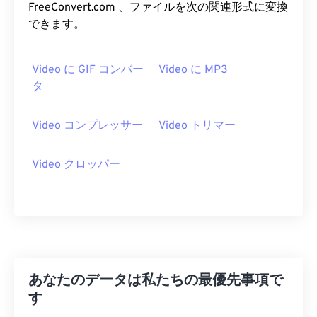
FreeConvert.com 、ファイルを次の関連形式に変換
26
26
26
26
26
26
できます。
27
27
27
27
27
27
28
28
28
28
28
28
Video に GIF コンバー
Video に MP3
29
29
29
29
29
29
タ
30
30
30
30
30
30
Video コンプレッサー
Video トリマー
31
31
31
31
31
31
32
32
32
32
32
32
Video クロッパー
33
33
33
33
33
33
34
34
34
34
34
34
35
35
35
35
35
35
36
36
36
36
36
36
37
37
37
37
37
37
あなたのデータは私たちの最優先事項で
す
38
38
38
38
38
38