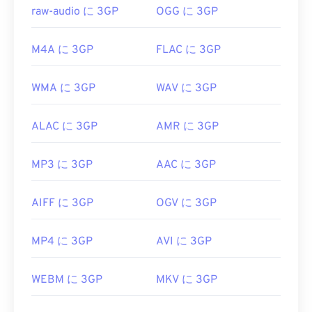
raw-audio に 3GP
OGG に 3GP
役立つリンク:
https://en.wikipedia.org/wiki/3GP_and_3G2
M4A に 3GP
FLAC に 3GP
https://www.3gpp.org/
WMA に 3GP
WAV に 3GP
ALAC に 3GP
AMR に 3GP
MP3 に 3GP
AAC に 3GP
AIFF に 3GP
OGV に 3GP
MP4 に 3GP
AVI に 3GP
WEBM に 3GP
MKV に 3GP