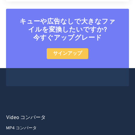
52
52
52
52
52
52
53
53
53
53
53
53
キューや広告なしで大きなファ
54
54
54
54
54
54
イルを変換したいですか?
55
55
55
55
55
55
今すぐアップグレード
56
56
56
56
56
56
57
57
57
57
57
57
サインアップ
58
58
58
58
58
58
59
59
59
59
59
59
60
60
61
61
62
62
63
63
Video コンバータ
64
64
MP4 コンバータ