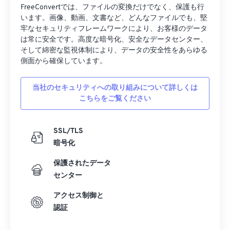
39
39
39
39
39
39
FreeConvertでは、ファイルの変換だけでなく、保護も行
います。画像、動画、文書など、どんなファイルでも、堅
40
40
40
40
40
40
牢なセキュリティフレームワークにより、お客様のデータ
は常に安全です。高度な暗号化、安全なデータセンター、
41
41
41
41
41
41
そして綿密な監視体制により、データの安全性をあらゆる
42
42
42
42
42
42
側面から確保しています。
43
43
43
43
43
43
当社のセキュリティへの取り組みについて詳しくは
44
44
44
44
44
44
こちらをご覧ください
45
45
45
45
45
45
46
46
46
46
46
46
SSL/TLS
暗号化
47
47
47
47
47
47
48
48
48
48
48
48
保護されたデータ
センター
49
49
49
49
49
49
アクセス制御と
50
50
50
50
50
50
認証
51
51
51
51
51
51