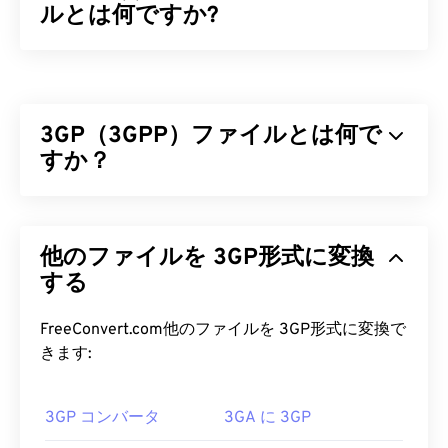
ルとは何ですか?
Apple QuickTime（MOV）は、
3D
や
バーチャルリ
アリティ（VR）
を含む様々な種類のマルチメディ
アファイルを保存できるコンテナです。マルチメデ
3GP（3GPP）ファイルとは何で
ィアファイルをユーザーのデバイスに保存するのに
便利なことで知られています。MOVの特徴の一つ
すか？
は、ムービーデータを「
アトム
」と「トラック」
という単位で保存することで、ファイルの高度な編
3GPP（3GP）は、第3世代（3G）ユニバーサルモ
集を可能にすることです。
バイルテレコミュニケーションシステム（
UMTS
他のファイルを 3GP形式に変換
）ネットワーク向けに設計されたマルチメディアコ
MOV ファイルを開くにはどうすれ
ンテナフォーマットです。UMTSはモバイル向け技
する
ばいいですか?
術であるため、3GPフォーマットは、UMTSネット
ワーク上の携帯電話が高速ワイヤレス接続を介して
FreeConvert.com他のファイルを 3GP形式に変換で
デフォルトでは、MOVファイルは
QuickTime
で開き
メディア
を
キャプチャ、保存、配信、再生すること
きます:
ます。MOVファイルがバージョン2.0以前の場合は
を可能にします。
Windows Media Player
で開くことができますが、そ
れ以降のバージョンはWindows Media Playerでは開
3GP コンバータ
3GA に 3GP
3GP ファイルを開くにはどうすれ
けません。QuickTimeでMOVファイルを開けない場