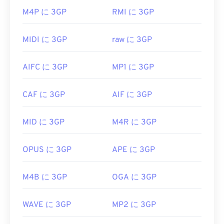
ばいいですか?
合は、モバイルを含む多くのプラットフォームで動
M4P に 3GP
RMI に 3GP
作する
VLCメディアプレーヤー
をご利用ください。
3GPを開くのに最適なアプリケーションはApple
QuickTime
です。3GPはモバイル向けに設計されて
MOV拡張子を使用するファイル形式は他に2つあり
MIDI に 3GP
raw に 3GP
いますが、このファイル形式はLinux、Mac、
ます。AutoCAD AutoFlixとROSE Onlineです。こ
Windowsなど、ほとんどのオペレーティングシステ
れらのファイル形式は関連性がなく、一方は廃止さ
AIFC に 3GP
MP1 に 3GP
ムで簡単に開くことができます。
れ、もう一方はオンラインゲームに関連するもので
す。これらの技術はAppleが開発したものではな
3GPは、3GPP
Timed Text
によるキャプションと字
CAF に 3GP
AIF に 3GP
く、QuickTimeでは開けません。
幕をサポートする柔軟なファイル形式です。インタ
ラクティブメニューには対応していませんが、その
開発元:
Apple Inc.
MID に 3GP
M4R に 3GP
ような機能を提供する無料のサードパーティ製ツー
初回リリース:
2001年
ルと互換性があります。例えば、
AutoGK
などが挙
げられます。モバイル端末以外で動画を視聴する際
役立つリンク:
OPUS に 3GP
APE に 3GP
の画質を向上させるには、ファイルをMP4に
変換
https://en.wikipedia.org/wiki/QuickTime_File_Format
してください
。
M4B に 3GP
OGA に 3GP
https://developer.apple.com/library/archive/documen
開発元:
第3世代パートナーシッププロジェクト
CH203-BBCGDDDF
(3GPP)
WAVE に 3GP
MP2 に 3GP
初回リリース:
1997年