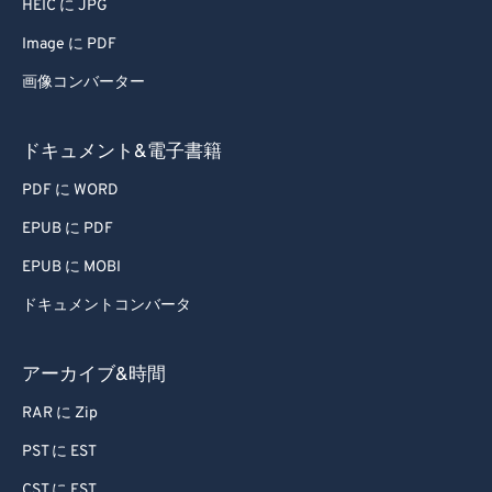
HEIC に JPG
79
79
Image に PDF
80
80
画像コンバーター
81
81
82
82
ドキュメント&電子書籍
83
83
PDF に WORD
84
84
EPUB に PDF
85
85
EPUB に MOBI
86
86
ドキュメントコンバータ
87
87
88
88
アーカイブ&時間
89
89
RAR に Zip
90
90
PST に EST
91
91
CST に EST