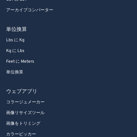
92
92
アーカイブコンバーター
93
93
94
94
単位換算
95
95
Lbs に Kg
96
96
Kg に Lbs
97
97
Feet に Meters
98
98
単位換算
99
99
ウェブアプリ
コラージュメーカー
画像リサイズツール
画像をトリミング
カラーピッカー