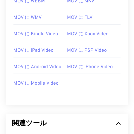
MOV に WEBM
MOV に MKV
13
13
13
13
13
13
13
13
MOV に WMV
MOV に FLV
14
14
14
14
14
14
14
14
15
15
15
15
15
15
15
15
MOV に Kindle Video
MOV に Xbox Video
16
16
16
16
16
16
16
16
17
17
17
17
17
17
17
17
MOV に iPad Video
MOV に PSP Video
18
18
18
18
18
18
18
18
MOV に Android Video
MOV に iPhone Video
19
19
19
19
19
19
19
19
20
20
20
20
20
20
20
20
MOV に Mobile Video
21
21
21
21
21
21
21
21
22
22
22
22
22
22
22
22
23
23
23
23
23
23
23
23
24
24
24
24
24
24
関連ツール
25
25
25
25
25
25