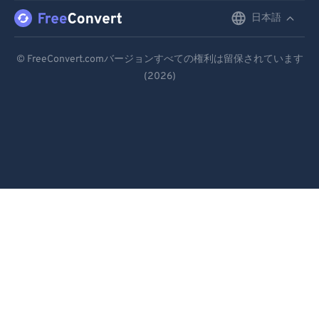
日本語
English
Deutsch
© FreeConvert.comバージョンすべての権利は留保されています
(2026)
Español
Français
Português
Italiano
Dutch
日本語
简体中文
繁體中文
한국어