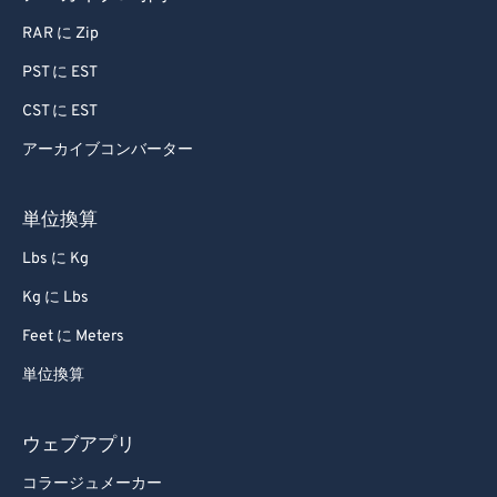
80
80
RAR に Zip
81
81
PST に EST
82
82
CST に EST
83
83
アーカイブコンバーター
84
84
85
85
単位換算
86
86
Lbs に Kg
87
87
Kg に Lbs
88
88
Feet に Meters
89
89
単位換算
90
90
91
91
ウェブアプリ
92
92
コラージュメーカー