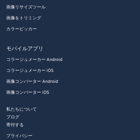
93
93
画像リサイズツール
94
94
画像をトリミング
95
95
カラーピッカー
96
96
97
97
モバイルアプリ
98
98
コラージュメーカー Android
99
99
コラージュメーカー iOS
画像コンバーター Android
画像コンバーター iOS
私たちについて
ブログ
寄付する
プライバシー