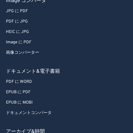
Image コンバータ
67
67
JPG に PDF
68
68
PDF に JPG
69
69
HEIC に JPG
70
70
Image に PDF
71
71
画像コンバーター
72
72
73
73
ドキュメント&電子書籍
74
74
PDF に WORD
75
75
EPUB に PDF
76
76
EPUB に MOBI
77
77
ドキュメントコンバータ
78
78
79
79
アーカイブ&時間