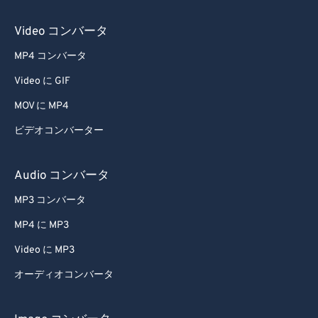
54
54
54
54
54
54
Video コンバータ
55
55
55
55
55
55
MP4 コンバータ
56
56
56
56
56
56
Video に GIF
57
57
57
57
57
57
MOV に MP4
58
58
58
58
58
58
ビデオコンバーター
59
59
59
59
59
59
60
60
Audio コンバータ
61
61
MP3 コンバータ
62
62
MP4 に MP3
63
63
Video に MP3
64
64
オーディオコンバータ
65
65
66
66