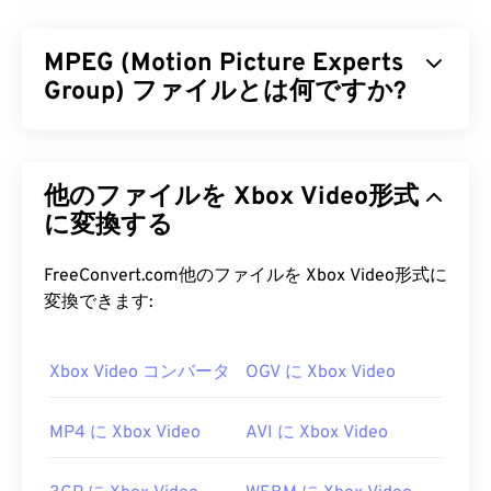
MPEG (Motion Picture Experts
Group) ファイルとは何ですか?
Motion Picture Experts Group（MPEG）は、デジ
タルビデオファイル形式の
ファミリー
であり、その
他のファイルを Xbox Video形式
規格を策定した組織の名称でもあります。このファ
イル形式は、
に変換する
コーデック
を用いた高度な圧縮技術を
採用しており、比較的高画質で小さなファイルサイ
ズを実現します。MPEGファイル拡張子は、
FreeConvert.com他のファイルを Xbox Video形式に
MPEG-1
形式と最も密接に関連しています。
変換できます:
MPEG ファイルを開くにはどうす
Xbox Video コンバータ
OGV に Xbox Video
ればいいですか?
MPEGファイルは、ほとんどの場合、オペレーティ
MP4 に Xbox Video
AVI に Xbox Video
ングシステムのデフォルトのビデオプレーヤーで開
きます。Windowsでは
Windows Media Player
で、