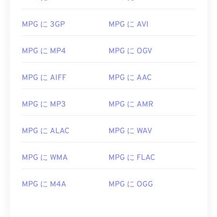
01
01
01
01
01
01
01
01
02
02
02
02
02
02
02
02
MPG に 3GP
MPG に AVI
03
03
03
03
03
03
03
03
MPG に MP4
MPG に OGV
04
04
04
04
04
04
04
04
05
05
05
05
05
05
05
05
MPG に AIFF
MPG に AAC
06
06
06
06
06
06
06
06
07
07
07
07
07
07
07
07
MPG に MP3
MPG に AMR
08
08
08
08
08
08
08
08
MPG に ALAC
MPG に WAV
09
09
09
09
09
09
09
09
10
10
10
10
10
10
10
10
MPG に WMA
MPG に FLAC
11
11
11
11
11
11
11
11
MPG に M4A
MPG に OGG
12
12
12
12
12
12
12
12
13
13
13
13
13
13
13
13