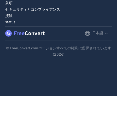
条項
セキュリティとコンプライアンス
接触
status
日本語
English
Deutsch
© FreeConvert.comバージョンすべての権利は留保されています
(2026)
Español
Français
Português
Italiano
Dutch
日本語