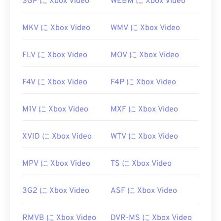
3GP に Xbox Video
WEBM に Xbox Video
Macでは
QuickTime
で開きます。チャプター、キャ
プション、字幕、メタデータタグ、メニューはサポ
MKV に Xbox Video
WMV に Xbox Video
ートされていません。インターネット経由でストリ
ーミング再生するか、ハードウェアプレーヤーで再
生できます。
FLV に Xbox Video
MOV に Xbox Video
MPEGファイルを開くには、サードパーティ製のソ
F4V に Xbox Video
F4P に Xbox Video
フトウェアが必要になる場合があります。例えば、
ファイルにMPEG-2ビデオが含まれている場合など
です。その場合は、MPEG-2ビデオデコーダー
M1V に Xbox Video
MXF に Xbox Video
（DVDデコーダーパック）をダウンロードしてくだ
さい。それでもうまくいかない場合は、
VLCメデ
XVID に Xbox Video
WTV に Xbox Video
ィアプレーヤー
をお試しください。
開発元:
Motion Picture Experts Group (MPEG)
MPV に Xbox Video
TS に Xbox Video
初回リリース:
1988年
3G2 に Xbox Video
ASF に Xbox Video
役立つリンク:
https://en.wikipedia.org/wiki/Moving_Picture_Experts_
RMVB に Xbox Video
DVR-MS に Xbox Video