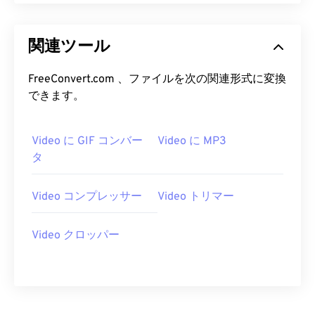
14
14
14
14
14
14
14
14
15
15
15
15
15
15
15
15
関連ツール
16
16
16
16
16
16
16
16
17
17
17
17
17
17
17
17
FreeConvert.com 、ファイルを次の関連形式に変換
できます。
18
18
18
18
18
18
18
18
19
19
19
19
19
19
19
19
Video に GIF コンバー
Video に MP3
20
20
20
20
20
20
20
20
タ
21
21
21
21
21
21
21
21
22
22
22
22
22
22
22
22
Video コンプレッサー
Video トリマー
23
23
23
23
23
23
23
23
Video クロッパー
24
24
24
24
24
24
25
25
25
25
25
25
26
26
26
26
26
26