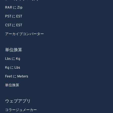
80
80
RAR に Zip
81
81
PST に EST
82
82
CST に EST
83
83
アーカイブコンバーター
84
84
85
85
単位換算
86
86
Lbs に Kg
87
87
Kg に Lbs
88
88
Feet に Meters
89
89
単位換算
90
90
91
91
ウェブアプリ
92
92
コラージュメーカー