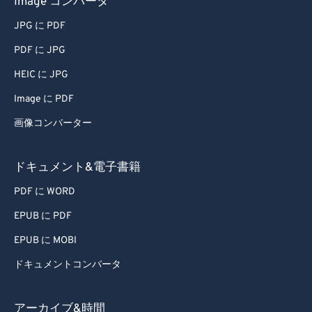
Image コンバータ
67
67
JPG に PDF
68
68
PDF に JPG
69
69
HEIC に JPG
70
70
Image に PDF
71
71
画像コンバーター
72
72
73
73
ドキュメント&電子書籍
74
74
PDF に WORD
75
75
EPUB に PDF
76
76
EPUB に MOBI
77
77
ドキュメントコンバータ
78
78
79
79
アーカイブ&時間