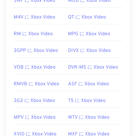
SWF に Xbox Video
MOD に Xbox Video
Microsoft Windows Media Player
です。Microsoftは
WMVとASFを開発しており、現在オンライン上の
M4V に Xbox Video
QT に Xbox Video
多くの動画はWMVファイルです。VLC
メディアプ
レーヤーも
信頼できる選択肢の一つで、複数のプラ
ットフォームでマルチメディアファイルを再生でき
RM に Xbox Video
MPG に Xbox Video
ます。
3GPP に Xbox Video
DIVX に Xbox Video
WMVは他の動画ファイル形式への変換も簡単で
す。ただし、変換処理によって画質が低下する可能
性があることに注意してください。変換が必要な場
VOB に Xbox Video
DVR-MS に Xbox Video
合は、
HandBrake
という無料のオープンソースツ
ールを使ってWMVファイルを変換できます。
RMVB に Xbox Video
ASF に Xbox Video
開発元:
Microsoft
初回リリース:
3G2 に Xbox Video
1999年
TS に Xbox Video
役立つリンク:
MPV に Xbox Video
WTV に Xbox Video
https://en.wikipedia.org/wiki/Windows_Media_Video
https://en.wikipedia.org/wiki/Advanced_Systems_Form
XVID に Xbox Video
MXF に Xbox Video