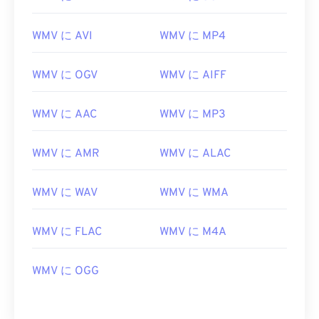
01
01
01
01
01
01
01
01
02
02
02
02
02
02
02
02
WMV に AVI
WMV に MP4
03
03
03
03
03
03
03
03
WMV に OGV
WMV に AIFF
04
04
04
04
04
04
04
04
05
05
05
05
05
05
05
05
WMV に AAC
WMV に MP3
06
06
06
06
06
06
06
06
07
07
07
07
07
07
07
07
WMV に AMR
WMV に ALAC
08
08
08
08
08
08
08
08
WMV に WAV
WMV に WMA
09
09
09
09
09
09
09
09
10
10
10
10
10
10
10
10
WMV に FLAC
WMV に M4A
11
11
11
11
11
11
11
11
WMV に OGG
12
12
12
12
12
12
12
12
13
13
13
13
13
13
13
13