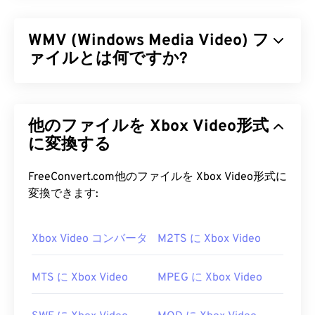
WMV (Windows Media Video) フ
ァイルとは何ですか?
Windows Media Video（WMV）は、広く普及してい
る一般的なビデオ形式です。
コーデック
を用いてフ
他のファイルを Xbox Video形式
ァイルサイズを圧縮することで、ビデオの画質を維
持しながら管理しやすいファイル形式を実現しま
に変換する
す。WMVファイルは、Advanced Systems
Format（ASF）と呼ばれるデジタルコンテナ形式
FreeConvert.com他のファイルを Xbox Video形式に
によくカプセル化されます。
変換できます:
WMV ファイルを開くにはどうす
Xbox Video コンバータ
M2TS に Xbox Video
ればいいですか?
ほとんどのメディアプレーヤーはWMV（および
MTS に Xbox Video
MPEG に Xbox Video
ASF）ファイルを開いて読み取ることができます。
WMVファイルを開くのに最適なプレーヤーは