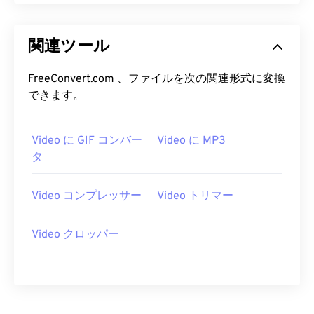
14
14
14
14
14
14
14
14
15
15
15
15
15
15
15
15
関連ツール
16
16
16
16
16
16
16
16
17
17
17
17
17
17
17
17
FreeConvert.com 、ファイルを次の関連形式に変換
できます。
18
18
18
18
18
18
18
18
19
19
19
19
19
19
19
19
Video に GIF コンバー
Video に MP3
20
20
20
20
20
20
20
20
タ
21
21
21
21
21
21
21
21
22
22
22
22
22
22
22
22
Video コンプレッサー
Video トリマー
23
23
23
23
23
23
23
23
Video クロッパー
24
24
24
24
24
24
25
25
25
25
25
25
26
26
26
26
26
26