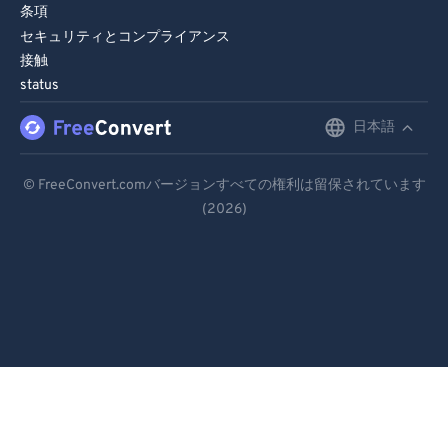
条項
セキュリティとコンプライアンス
接触
status
日本語
English
Deutsch
© FreeConvert.comバージョンすべての権利は留保されています
(2026)
Español
Français
Português
Italiano
Dutch
日本語