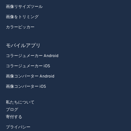
93
93
画像リサイズツール
94
94
画像をトリミング
95
95
カラーピッカー
96
96
97
97
モバイルアプリ
98
98
コラージュメーカー Android
99
99
コラージュメーカー iOS
画像コンバーター Android
画像コンバーター iOS
私たちについて
ブログ
寄付する
プライバシー