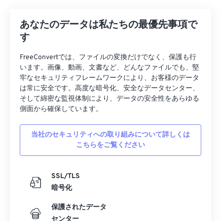
27
27
27
27
27
27
28
28
28
28
28
28
あなたのデータは私たちの最優先事項で
29
29
29
29
29
29
す
30
30
30
30
30
30
FreeConvertでは、ファイルの変換だけでなく、保護も行
31
31
31
31
31
31
います。画像、動画、文書など、どんなファイルでも、堅
牢なセキュリティフレームワークにより、お客様のデータ
32
32
32
32
32
32
は常に安全です。高度な暗号化、安全なデータセンター、
そして綿密な監視体制により、データの安全性をあらゆる
33
33
33
33
33
33
側面から確保しています。
34
34
34
34
34
34
35
35
35
35
35
35
当社のセキュリティへの取り組みについて詳しくは
こちらをご覧ください
36
36
36
36
36
36
37
37
37
37
37
37
SSL/TLS
38
38
38
38
38
38
暗号化
39
39
39
39
39
39
保護されたデータ
40
40
40
40
40
40
センター