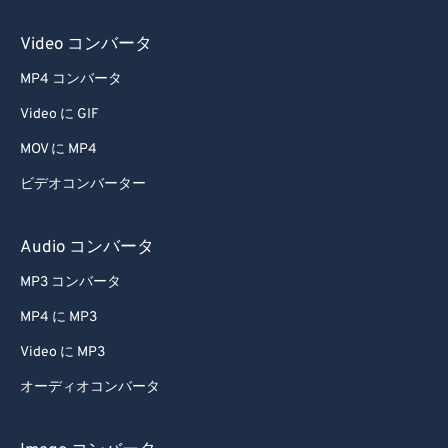
54
54
54
54
54
54
Video コンバータ
55
55
55
55
55
55
MP4 コンバータ
56
56
56
56
56
56
Video に GIF
57
57
57
57
57
57
MOV に MP4
58
58
58
58
58
58
ビデオコンバーター
59
59
59
59
59
59
60
60
Audio コンバータ
61
61
MP3 コンバータ
62
62
MP4 に MP3
63
63
Video に MP3
64
64
オーディオコンバータ
65
65
66
66