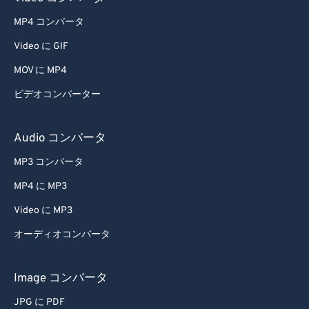
64
64
MP4 コンバータ
65
65
Video に GIF
66
66
MOV に MP4
67
67
68
68
ビデオコンバーター
69
69
Audio コンバータ
70
70
MP3 コンバータ
71
71
MP4 に MP3
72
72
Video に MP3
73
73
オーディオコンバータ
74
74
75
75
Image コンバータ
76
76
JPG に PDF
77
77