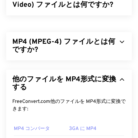
Video) ファイルとは何ですか?
MPEG Elementary Stream Video（MPV）は、
Android
を含む複数のプラットフォームで動作する
無料のオープンソースメディアプレーヤーソフトウ
MP4 (MPEG-4) ファイルとは何
ェアです。その特徴的な機能は、マウス操作のオン
スクリーンコントローラー（
ですか?
OSC
）です。
MPV ファイルを開くにはどうすれ
MPEG-4（MP4）は、主に音声と動画を含むマルチ
ばいいですか?
メディアデータを保存できるコンテナ型動画フォー
他のファイルを MP4形式に変換
マットです。幅広いデバイスやオペレーティングシ
MPV ファイルを再生する最適な方法は
、MPV プレ
ステムに対応しており、
する
コーデック
を用いてファイ
ーヤー
を使用することです。
ルサイズを圧縮することで、管理と保存が容易なフ
ァイル形式となっています。また、YouTubeなどの
FreeConvert.com他のファイルを MP4形式に変換で
ダブルクリックしてもファイルを開けない場合は、
インターネットストリーミングでも人気の動画フォ
きます:
以下のいずれかの方法でファイルを開いてみてくだ
ーマットです。MP4は現在利用可能な動画フォー
さい。Windowsの場合は、こちらの
手順
に従って適
マットの中でも最高のものの一つであると多くの人
切なアプリケーションをファイルに関連付けてくだ
MP4 コンバータ
3GA に MP4
が考えています。
さい。ファイル名をMPG拡張子に変更すると改善