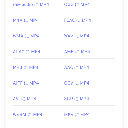
開発元:
Moving Picture Experts Group (MPEG)
raw-audio に MP4
OGG に MP4
規格:
ISO/IEC 14496
初回リリース:
1999年
M4A に MP4
FLAC に MP4
役立つリンク:
WMA に MP4
WAV に MP4
https://en.wikipedia.org/wiki/MPEG-4
https://mpeg.chiariglione.org/standards/mpeg-
ALAC に MP4
AMR に MP4
4.html
MP3 に MP4
AAC に MP4
AIFF に MP4
OGV に MP4
AVI に MP4
3GP に MP4
WEBM に MP4
MKV に MP4