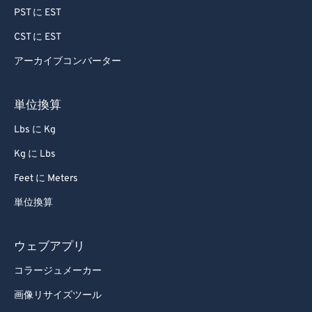
PST に EST
91
91
CST に EST
92
92
アーカイブコンバーター
93
93
94
94
単位換算
95
95
Lbs に Kg
96
96
Kg に Lbs
97
97
Feet に Meters
98
98
単位換算
99
99
ウェブアプリ
コラージュメーカー
画像リサイズツール