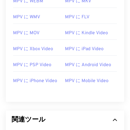
MPV に WEBM
MPV に MKV
12
12
12
12
12
12
12
12
MPV に WMV
MPV に FLV
13
13
13
13
13
13
13
13
14
14
14
14
14
14
14
14
MPV に MOV
MPV に Kindle Video
15
15
15
15
15
15
15
15
16
16
16
16
16
16
16
16
MPV に Xbox Video
MPV に iPad Video
17
17
17
17
17
17
17
17
MPV に PSP Video
MPV に Android Video
18
18
18
18
18
18
18
18
19
19
19
19
19
19
19
19
MPV に iPhone Video
MPV に Mobile Video
20
20
20
20
20
20
20
20
21
21
21
21
21
21
21
21
22
22
22
22
22
22
22
22
23
23
23
23
23
23
23
23
関連ツール
24
24
24
24
24
24