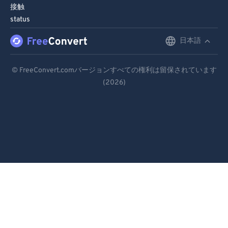
接触
status
日本語
English
Deutsch
© FreeConvert.comバージョンすべての権利は留保されています
(2026)
Español
Français
Português
Italiano
Dutch
日本語
简体中文