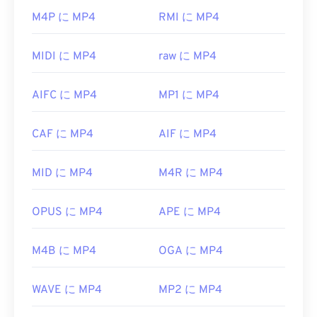
される場合もあります。他に動作する可能性のある
MP4 ファイルを開くにはどうすれ
M4P に MP4
RMI に MP4
プレーヤーとしては、
VLCメディアプレーヤー
、
ばいいですか?
Eltima Elmedia Player
、
Microsoft Windows Media
Player
、
Cyber​​Link PowerDVD 17
、
PentaLoop
MIDI に MP4
raw に MP4
MP4ファイルは、オペレーティングシステムのデ
PlayerXtreme Media Player
などがあります。
フォルトのビデオプレーヤーで開きます。ファイル
開発者:
MPlayer および Mplayer2 開発者コミュニ
AIFC に MP4
MP1 に MP4
をダブルクリックするだけで開くことができます。
ティ
サードパーティ製のソフトウェアは必要ありませ
ん。Windowsでは
Windows Media Player
で開きま
CAF に MP4
AIF に MP4
初回リリース:
2013
す。Macでは
QuickTime
で開きます。
役立つリンク:
MID に MP4
M4R に MP4
一部のデバイス、特にモバイルデバイスでは、この
https://en.wikipedia.org/wiki/Mpv_(メディアプレ
ファイル形式を開く際に問題が発生する場合があり
ーヤー)
ます。MP4は様々なデータを含むコンテナである
OPUS に MP4
APE に MP4
https://mpv.io/
ため、ファイルを開く際に問題が発生する場合は、
通常、コンテナ内のデータ（オーディオまたはビデ
M4B に MP4
OGA に MP4
オコーデック）がデバイスのOSと互換性がないこ
とを意味します。この問題を解決するには、
VLC
WAVE に MP4
MP2 に MP4
メディアプレーヤー
をお試しください。