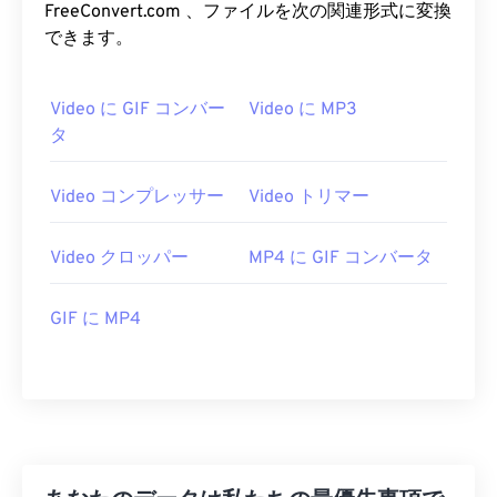
FreeConvert.com 、ファイルを次の関連形式に変換
25
25
25
25
25
25
できます。
26
26
26
26
26
26
27
27
27
27
27
27
Video に GIF コンバー
Video に MP3
28
28
28
28
28
28
タ
29
29
29
29
29
29
Video コンプレッサー
Video トリマー
30
30
30
30
30
30
31
31
31
31
31
31
Video クロッパー
MP4 に GIF コンバータ
32
32
32
32
32
32
GIF に MP4
33
33
33
33
33
33
34
34
34
34
34
34
35
35
35
35
35
35
36
36
36
36
36
36
37
37
37
37
37
37