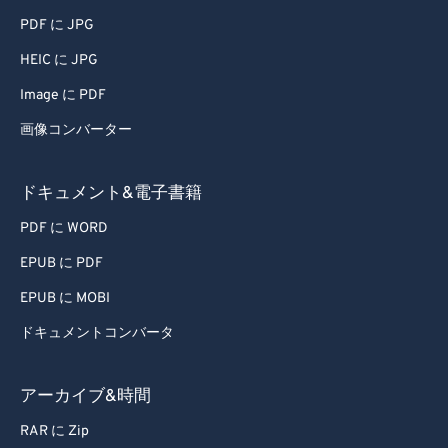
PDF に JPG
78
78
HEIC に JPG
79
79
Image に PDF
80
80
画像コンバーター
81
81
82
82
ドキュメント&電子書籍
83
83
PDF に WORD
84
84
EPUB に PDF
85
85
EPUB に MOBI
86
86
ドキュメントコンバータ
87
87
88
88
アーカイブ&時間
89
89
RAR に Zip
90
90