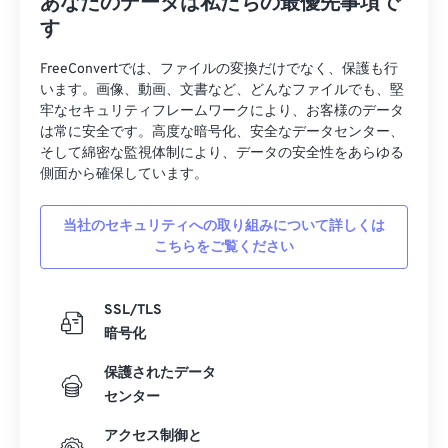
あなたのデータは私たちの最優先事項で
38
38
38
38
38
38
す
39
39
39
39
39
39
FreeConvertでは、ファイルの変換だけでなく、保護も行
40
40
40
40
40
40
います。画像、動画、文書など、どんなファイルでも、堅
牢なセキュリティフレームワークにより、お客様のデータ
41
41
41
41
41
41
は常に安全です。高度な暗号化、安全なデータセンター、
42
42
42
42
42
42
そして綿密な監視体制により、データの安全性をあらゆる
側面から確保しています。
43
43
43
43
43
43
44
44
44
44
44
44
当社のセキュリティへの取り組みについて詳しくは
こちらをご覧ください
45
45
45
45
45
45
46
46
46
46
46
46
SSL/TLS
47
47
47
47
47
47
暗号化
48
48
48
48
48
48
保護されたデータ
49
49
49
49
49
49
センター
50
50
50
50
50
50
アクセス制御と