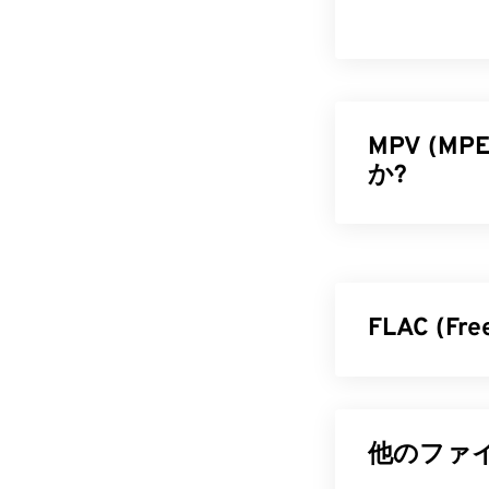
MPV (MP
か?
MPEG Elemen
する無料のオ
ウス操作のオ
FLAC (F
MPV フ
MPV ファイ
Free Loss
です。「
ロス
ダブルクリッ
ルサイズを縮小し
てみてください
他のファイ
ズム
を使用す
イルに関連付け