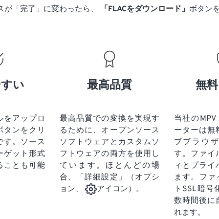
17
17
17
17
14
14
14
14
スが「完了」に変わったら、
「FLACをダウンロード」
ボタン
18
18
18
18
15
15
15
15
19
19
19
19
16
16
16
16
20
20
20
20
17
17
17
17
21
21
21
21
18
18
18
18
やすい
最高品質
無料
22
22
22
22
19
19
19
19
23
23
23
23
20
20
20
20
24
24
24
ルをアップロ
最高品質での変換を実現す
当社のMPV 
21
21
21
21
ボタンをクリ
るために、オープンソース
ーターは無
25
25
25
22
22
22
22
です。
ソース
ソフトウェアとカスタムソ
ブブラウ
26
26
26
ーゲット形式
フトウェアの両方を使用し
23
23
23
23
す。ファイ
ることも可能
ています。ほとんどの場
ィとプライ
27
27
27
24
24
24
合、「詳細設定」（オプシ
ます。ファ
28
28
28
25
25
25
トSSL暗
ョン、
アイコン）。
29
29
29
数時間後に
26
26
26
れます。
30
30
30