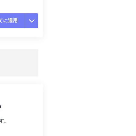
てに適用
ョンをリセット
適用
て保存
?
す。