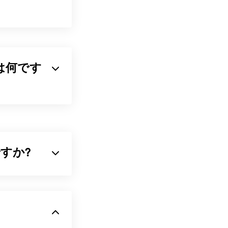
ルとは何です
フォームで動作
的な機能は、マ
何ですか?
。
縮小するファイル形式
となく、ファイ
ファイルを開い
圧縮する
アルゴリ
ションをファ
る場合もありま