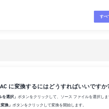
04
04
04
04
01
01
01
01
05
05
05
05
02
02
02
02
すべ
06
06
06
06
03
03
03
03
07
07
07
07
04
04
04
04
すべてのオプシ
08
08
08
08
05
05
05
05
プリセットから
09
09
09
09
06
06
06
06
10
10
10
10
07
07
07
07
プリセットとし
11
11
11
11
08
08
08
08
12
12
12
12
09
09
09
09
13
13
13
13
10
10
10
10
14
14
14
14
 FLAC に変換するにはどうすればいいですか
11
11
11
11
15
15
15
15
12
12
12
12
ルを選択」
ボタンをクリックして、ソース ファイルを選択しま
16
16
16
16
13
13
13
13
 に変換」
ボタンをクリックして変換を開始します。