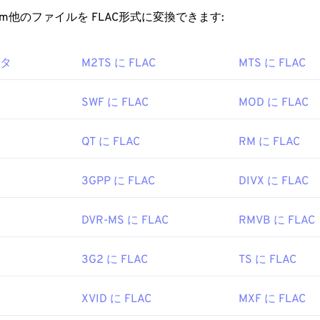
する可能性のあるプレーヤーとしては、
VLCメディアプレーヤ
ファイルを開くにはどうすればいいですか?
rt.com他のファイルを FLAC形式に変換できます:
44
44
44
41
41
41
、
Microsoft Windows Media Player
、
Cyber​​Link PowerDVD 17
45
45
45
edia Player
などがあります。
42
42
42
ルを開くためのデフォルトのプログラムは
VLCメディアプレーヤ
ータ
M2TS に FLAC
MTS に FLAC
46
46
46
の特徴としては、特許が取得されていないこと、音楽の再生が
er および Mplayer2 開発者コミュニティ
43
43
43
ーアプリケーションプログラミングインターフェース（TAPI
47
47
47
013
44
44
44
ル著作権管理（DRM）
の対象ではないことなどが挙げられま
SWF に FLAC
MOD に FLAC
48
48
48
45
45
45
Cを実装できる
コーデック
には、エンコード用の
FFmpeg
、
Flake
49
49
49
ikipedia.org/wiki/Mpv_(メディアプレーヤー)
QT に FLAC
RM に FLAC
udiocogs
などがあります。最後に、「無料」という言葉が示
46
46
46
ース
ソフトウェアです。
50
50
50
47
47
47
3GPP に FLAC
DIVX に FLAC
g Foundation
51
51
51
48
48
48
2001年
52
52
52
49
49
49
DVR-MS に FLAC
RMVB に FLAC
53
53
53
50
50
50
ipedia.org/wiki/FLAC
3G2 に FLAC
TS に FLAC
54
54
54
51
51
51
g/flac/
55
55
55
52
52
52
XVID に FLAC
MXF に FLAC
56
56
56
53
53
53