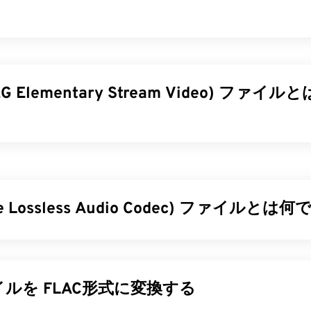
27
27
27
31
31
31
28
28
28
32
32
32
29
29
29
33
33
33
30
30
30
EG Elementary Stream Video) ファイ
34
34
34
31
31
31
35
35
35
32
32
32
36
36
36
33
33
33
tary Stream Video（MPV）は、
Android
を含む複数のプラット
37
37
37
ープンソースメディアプレーヤーソフトウェアです。その特徴
34
34
34
ンスクリーンコントローラー（
OSC
）です。
38
38
38
35
35
35
ree Lossless Audio Codec) ファイルとは
39
39
39
ァイルを開くにはどうすればいいですか?
36
36
36
40
40
40
37
37
37
ルを再生する最適な方法は
、MPV プレーヤー
を使用することです
less Audio Codec (FLAC) は、オーディオファイルのサイズを
41
41
41
38
38
38
レス
」という言葉が示すように、音質や元のデータを損なうこ
クしてもファイルを開けない場合は、以下のいずれかの方法で
ます。FLAC は、ファイルを元のサイズの約 50 ～ 70% に
42
42
42
39
39
39
。Windowsの場合は、こちらの
ルを FLAC形式に変換する
手順
に従って適切なアプリケー
ることで、これを実現します。
てください。ファイル名をMPG拡張子に変更すると改善され
43
43
43
40
40
40