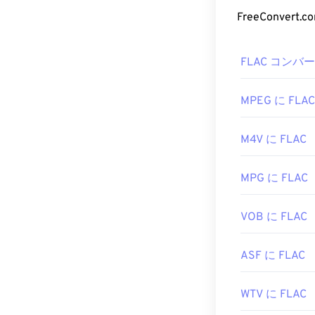
す。他に動作
FLAC 
FreeConve
Elmedia Player
PlayerXtreme M
FLACファイ
FLAC コンバ
開発者:
関するその他
MPlay
と、
テレフォニ
初回リリース:
2
ること、
デジタ
MPEG に FLAC
役立つリンク:
さらに、FLA
https://en.w
M4V に FLAC
デコード用の
A
は
オープンソ
https://mpv.io/
MPG に FLAC
開発者:
Xiph.Or
初回リリース:
VOB に FLAC
役立つリンク:
https://en.wik
ASF に FLAC
https://xiph.or
WTV に FLAC