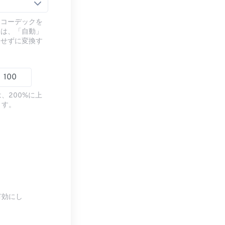
るコーデックを
には、「自動」
ドせずに変換す
、200%に上
ます。
有効にし