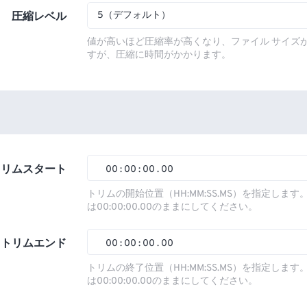
5（デフォルト）
圧縮レベル
値が高いほど圧縮率が高くなり、ファイル サイズ
すが、圧縮に時間がかかります。
トリムスタート
00
:
00
:
00
.
00
トリムの開始位置（HH:MM:SS.MS）を指定しま
は00:00:00.00のままにしてください。
00
00
00
00
01
01
01
01
トリムエンド
00
:
00
:
00
.
00
02
02
02
02
トリムの終了位置（HH:MM:SS.MS）を指定しま
は00:00:00.00のままにしてください。
03
03
03
03
00
00
00
00