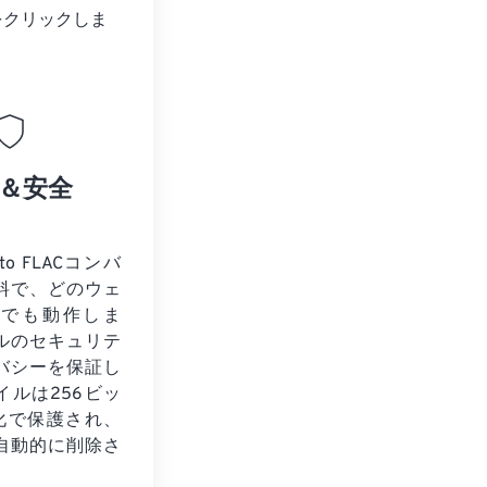
をクリックしま
＆安全
to FLACコンバ
料で、どのウェ
ザでも動作しま
ルのセキュリテ
バシーを保証し
イルは256ビッ
号化で保護され、
自動的に削除さ