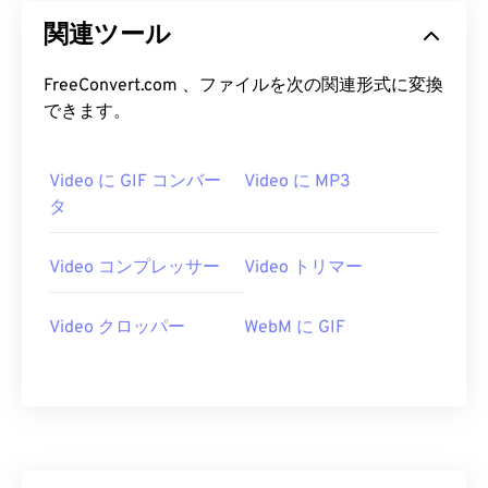
25
25
25
25
25
25
関連ツール
26
26
26
26
26
26
FreeConvert.com 、ファイルを次の関連形式に変換
27
27
27
27
27
27
できます。
28
28
28
28
28
28
29
29
29
29
29
29
Video に GIF コンバー
Video に MP3
タ
30
30
30
30
30
30
31
31
31
31
31
31
Video コンプレッサー
Video トリマー
32
32
32
32
32
32
33
33
33
33
33
33
Video クロッパー
WebM に GIF
34
34
34
34
34
34
35
35
35
35
35
35
36
36
36
36
36
36
37
37
37
37
37
37