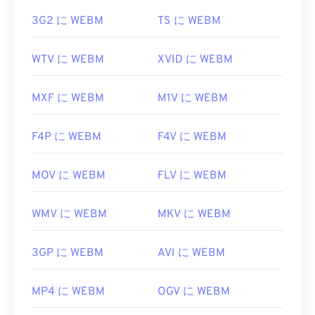
役立つリンク:
3G2 に WEBM
TS に WEBM
https://en.wikipedia.org/wiki/WebM
https://tools.google.com/dlpage/webmmf/
WTV に WEBM
XVID に WEBM
MXF に WEBM
M1V に WEBM
F4P に WEBM
F4V に WEBM
MOV に WEBM
FLV に WEBM
WMV に WEBM
MKV に WEBM
3GP に WEBM
AVI に WEBM
MP4 に WEBM
OGV に WEBM