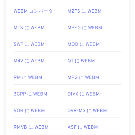
さい。Windowsの場合は、こちらの
手順
に従って適
または
Opus
コーデックで圧縮します。
切なアプリケーションをファイルに関連付けてくだ
WEBM コンバータ
M2TS に WEBM
さい。ファイル名をMPG拡張子に変更すると改善
WEBM ファイルを開くにはどうす
される場合もあります。他に動作する可能性のある
ればいいですか?
MTS に WEBM
MPEG に WEBM
プレーヤーとしては、
VLCメディアプレーヤー
、
Eltima Elmedia Player
、
Microsoft Windows Media
VLCメディアプレーヤー
と
MPlayerは
、どのオペレ
Player
、
Cyber​​Link PowerDVD 17
、
PentaLoop
SWF に WEBM
MOD に WEBM
ーティングシステム（OS）でもWEBMファイルを
PlayerXtreme Media Player
などがあります。
開くことができます。WEBMファイルを開くのに適
開発者:
MPlayer および Mplayer2 開発者コミュニ
M4V に WEBM
QT に WEBM
した他の選択肢としては、Microsoft Windows OS
ティ
の場合は
Winamp
、Mac OS Xの場合は
Elmediaなど
があります。
RM に WEBM
MPG に WEBM
初回リリース:
2013
MicrosoftブラウザにはWebM
コーデック
が組み込ま
役立つリンク:
3GPP に WEBM
DIVX に WEBM
れていません。そのため、
コーデックは
別途インス
https://en.wikipedia.org/wiki/Mpv_(メディアプレ
トールする必要があります。ただし、ほとんどのブ
ーヤー)
ラウザはWEBMファイルをサポートしています。
VOB に WEBM
DVR-MS に WEBM
https://mpv.io/
開発元:
Google
、
CoreCodec, Inc.
RMVB に WEBM
ASF に WEBM
初回リリース:
2010