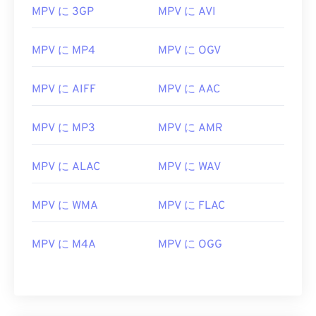
11
11
11
11
11
11
11
11
MPV に 3GP
MPV に AVI
12
12
12
12
12
12
12
12
13
13
13
13
13
13
13
13
MPV に MP4
MPV に OGV
14
14
14
14
14
14
14
14
MPV に AIFF
MPV に AAC
15
15
15
15
15
15
15
15
16
16
16
16
16
16
16
16
MPV に MP3
MPV に AMR
17
17
17
17
17
17
17
17
MPV に ALAC
MPV に WAV
18
18
18
18
18
18
18
18
19
19
19
19
19
19
19
19
MPV に WMA
MPV に FLAC
20
20
20
20
20
20
20
20
21
21
21
21
21
21
21
21
MPV に M4A
MPV に OGG
22
22
22
22
22
22
22
22
23
23
23
23
23
23
23
23
24
24
24
24
24
24