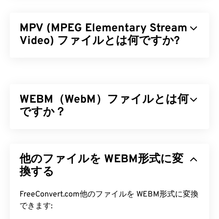
MPV (MPEG Elementary Stream
Video) ファイルとは何ですか?
MPEG Elementary Stream Video（MPV）は、
Android
を含む複数のプラットフォームで動作する
無料のオープンソースメディアプレーヤーソフトウ
WEBM（WebM）ファイルとは何
ェアです。その特徴的な機能は、マウス操作のオン
スクリーンコントローラー（
ですか？
OSC
）です。
MPV ファイルを開くにはどうすれ
WebM（WEBM）は、Web向けに設計された
フリー
ばいいですか?
ライセンスの
ファイルコンテナです。特に、当初は
他のファイルを WEBM形式に変
HTML5との互換性を考慮して設計されました。チ
MPV ファイルを再生する最適な方法は
、MPV プレ
ャプター、キャプション、字幕、メタデータタグ、
換する
ーヤー
を使用することです。
ストリーミング、添付ファイル、3Dコーデック、
3Dコンテナ、ハードウェアプレーヤーをサポート
FreeConvert.com他のファイルを WEBM形式に変換
ダブルクリックしてもファイルを開けない場合は、
しています。WEBMは、ビデオストリームを
VP8
ま
できます:
以下のいずれかの方法でファイルを開いてみてくだ
たは
VP9
コーデックで圧縮し、オーディオを
Vorbis