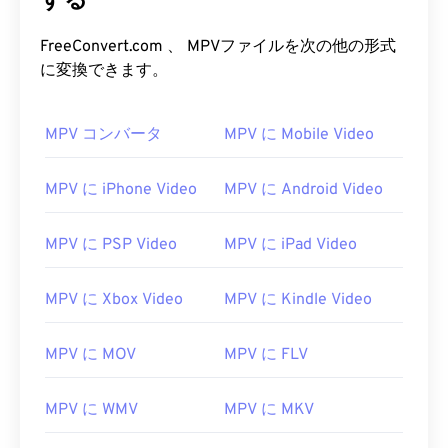
する
FreeConvert.com 、 MPVファイルを次の他の形式
に変換できます。
00
00
00
00
00
00
00
00
01
01
01
01
01
01
01
01
MPV コンバータ
MPV に Mobile Video
02
02
02
02
02
02
02
02
03
03
03
03
03
03
03
03
MPV に iPhone Video
MPV に Android Video
04
04
04
04
04
04
04
04
05
05
05
05
05
05
05
05
MPV に PSP Video
MPV に iPad Video
06
06
06
06
06
06
06
06
MPV に Xbox Video
MPV に Kindle Video
07
07
07
07
07
07
07
07
08
08
08
08
08
08
08
08
MPV に MOV
MPV に FLV
09
09
09
09
09
09
09
09
MPV に WMV
MPV に MKV
10
10
10
10
10
10
10
10