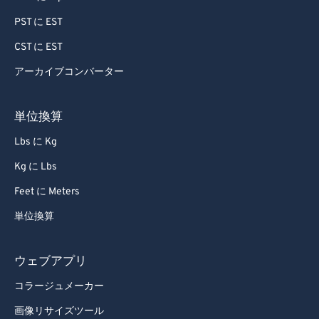
91
91
PST に EST
92
92
CST に EST
93
93
アーカイブコンバーター
94
94
単位換算
95
95
Lbs に Kg
96
96
Kg に Lbs
97
97
98
98
Feet に Meters
99
99
単位換算
ウェブアプリ
コラージュメーカー
画像リサイズツール