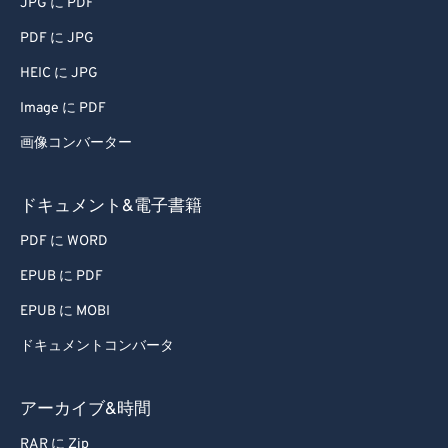
77
77
JPG に PDF
78
78
PDF に JPG
79
79
HEIC に JPG
80
80
Image に PDF
81
81
画像コンバーター
82
82
ドキュメント&電子書籍
83
83
84
84
PDF に WORD
85
85
EPUB に PDF
86
86
EPUB に MOBI
87
87
ドキュメントコンバータ
88
88
アーカイブ&時間
89
89
RAR に Zip
90
90