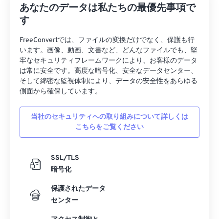
あなたのデータは私たちの最優先事項で
38
38
38
38
38
38
す
39
39
39
39
39
39
FreeConvertでは、ファイルの変換だけでなく、保護も行
40
40
40
40
40
40
います。画像、動画、文書など、どんなファイルでも、堅
41
41
41
41
41
41
牢なセキュリティフレームワークにより、お客様のデータ
は常に安全です。高度な暗号化、安全なデータセンター、
42
42
42
42
42
42
そして綿密な監視体制により、データの安全性をあらゆる
側面から確保しています。
43
43
43
43
43
43
44
44
44
44
44
44
当社のセキュリティへの取り組みについて詳しくは
45
45
45
45
45
45
こちらをご覧ください
46
46
46
46
46
46
SSL/TLS
47
47
47
47
47
47
暗号化
48
48
48
48
48
48
保護されたデータ
49
49
49
49
49
49
センター
50
50
50
50
50
50