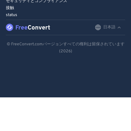
セキュリティとコンプライアンス
接触
status
日本語
English
Deutsch
© FreeConvert.comバージョンすべての権利は留保されています
(2026)
Español
Français
Português
Italiano
Dutch
日本語
简体中文