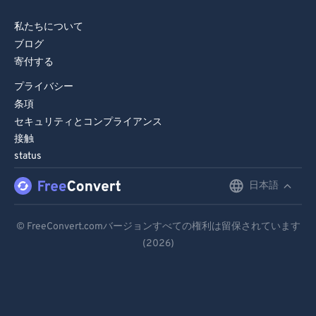
私たちについて
ブログ
寄付する
プライバシー
条項
セキュリティとコンプライアンス
接触
status
日本語
English
Deutsch
© FreeConvert.comバージョンすべての権利は留保されています
(2026)
Español
Français
Português