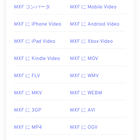
00
00
00
00
00
00
00
00
MXF コンバータ
MXF に Mobile Video
MXF に iPhone Video
MXF に Android Video
00
00
00
00
00
00
00
00
01
01
01
01
01
01
01
01
MXF に iPad Video
MXF に Xbox Video
02
02
02
02
02
02
02
02
03
03
03
03
03
03
03
03
MXF に Kindle Video
MXF に MOV
04
04
04
04
04
04
04
04
MXF に FLV
MXF に WMV
05
05
05
05
05
05
05
05
06
06
06
06
06
06
06
06
MXF に MKV
MXF に WEBM
07
07
07
07
07
07
07
07
08
08
08
08
08
08
08
08
MXF に 3GP
MXF に AVI
09
09
09
09
09
09
09
09
MXF に MP4
MXF に OGV
10
10
10
10
10
10
10
10