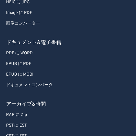
HEIC に JPG
64
64
Image に PDF
65
65
画像コンバーター
66
66
67
67
ドキュメント&電子書籍
68
68
PDF に WORD
69
69
EPUB に PDF
70
70
EPUB に MOBI
71
71
ドキュメントコンバータ
72
72
73
73
アーカイブ&時間
74
74
RAR に Zip
75
75
PST に EST
76
76