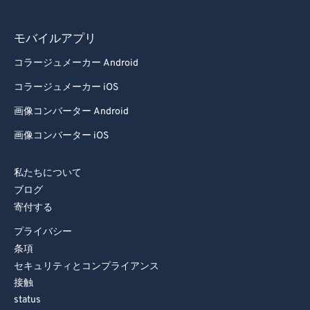
90
90
91
91
モバイルアプリ
92
92
コラージュメーカー Android
93
93
コラージュメーカー iOS
94
94
画像コンバーター Android
95
95
画像コンバーター iOS
96
96
97
97
私たちについて
98
98
ブログ
寄付する
99
99
プライバシー
条項
セキュリティとコンプライアンス
接触
status