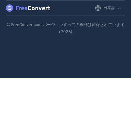
日本語
English
Deutsch
© FreeConvert.comバージョンすべての権利は留保されています
(2026)
Español
Français
Português
Italiano
Dutch
日本語
简体中文
繁體中文
한국어