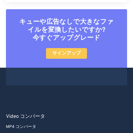
38
38
38
38
38
38
39
39
39
39
39
39
キューや広告なしで大きなファ
40
40
40
40
40
40
イルを変換したいですか?
今すぐアップグレード
41
41
41
41
41
41
42
42
42
42
42
42
サインアップ
43
43
43
43
43
43
44
44
44
44
44
44
45
45
45
45
45
45
46
46
46
46
46
46
47
47
47
47
47
47
48
48
48
48
48
48
Video コンバータ
49
49
49
49
49
49
MP4 コンバータ
50
50
50
50
50
50