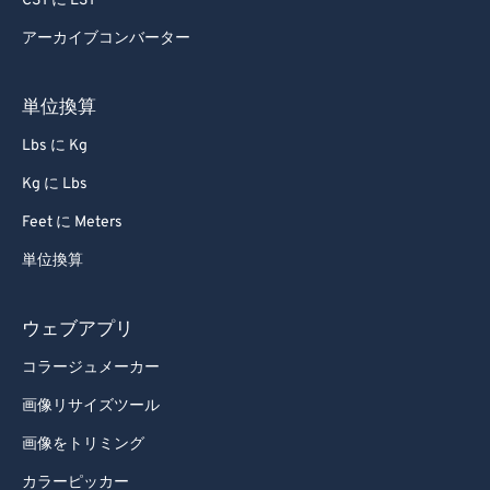
CST に EST
77
77
アーカイブコンバーター
78
78
79
79
単位換算
80
80
Lbs に Kg
81
81
Kg に Lbs
82
82
Feet に Meters
83
83
単位換算
84
84
85
85
ウェブアプリ
86
86
コラージュメーカー
87
87
画像リサイズツール
88
88
画像をトリミング
89
89
カラーピッカー