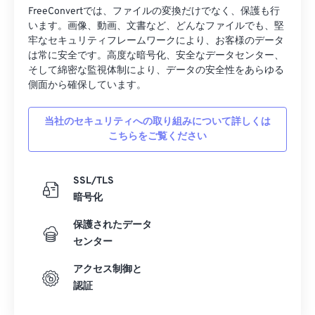
24
24
24
24
24
24
FreeConvertでは、ファイルの変換だけでなく、保護も行
25
25
25
25
25
25
います。画像、動画、文書など、どんなファイルでも、堅
牢なセキュリティフレームワークにより、お客様のデータ
26
26
26
26
26
26
は常に安全です。高度な暗号化、安全なデータセンター、
27
27
27
27
27
27
そして綿密な監視体制により、データの安全性をあらゆる
側面から確保しています。
28
28
28
28
28
28
29
29
29
29
29
29
当社のセキュリティへの取り組みについて詳しくは
こちらをご覧ください
30
30
30
30
30
30
31
31
31
31
31
31
SSL/TLS
32
32
32
32
32
32
暗号化
33
33
33
33
33
33
保護されたデータ
34
34
34
34
34
34
センター
35
35
35
35
35
35
アクセス制御と
36
36
36
36
36
36
認証
37
37
37
37
37
37