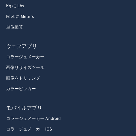
Kg に Lbs
95
95
Feet に Meters
96
96
単位換算
97
97
98
98
ウェブアプリ
99
99
コラージュメーカー
画像リサイズツール
画像をトリミング
カラーピッカー
モバイルアプリ
コラージュメーカー Android
コラージュメーカー iOS