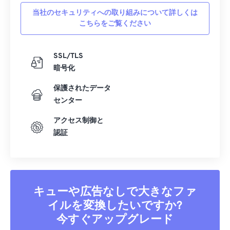
42
42
42
42
42
42
当社のセキュリティへの取り組みについて詳しくは
こちらをご覧ください
43
43
43
43
43
43
44
44
44
44
44
44
SSL/TLS
45
45
45
45
45
45
暗号化
46
46
46
46
46
46
保護されたデータ
47
47
47
47
47
47
センター
48
48
48
48
48
48
アクセス制御と
認証
49
49
49
49
49
49
50
50
50
50
50
50
51
51
51
51
51
51
52
52
52
52
52
52
キューや広告なしで大きなファ
53
53
53
53
53
53
イルを変換したいですか?
今すぐアップグレード
54
54
54
54
54
54