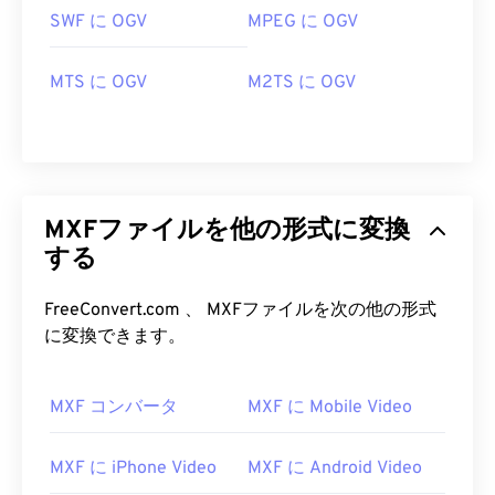
SWF に OGV
MPEG に OGV
MTS に OGV
M2TS に OGV
MXFファイルを他の形式に変換
する
FreeConvert.com 、 MXFファイルを次の他の形式
に変換できます。
00
00
00
00
00
00
00
00
MXF コンバータ
MXF に Mobile Video
00
00
00
00
00
00
00
00
01
01
01
01
01
01
01
01
MXF に iPhone Video
MXF に Android Video