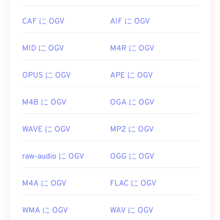
すめです。
CAF に OGV
AIF に OGV
OGVは
Windows Media Player
および
DirectShow
ベ
ースのプレーヤーで再生できますが、
DirectShow
MID に OGV
M4R に OGV
フィルター
を使用する必要があります。一方、プレ
ーヤーがDirectShowベースでない場合は、フィル
ターは必要ありません。
OPUS に OGV
APE に OGV
開発者:
Xiph.Org Foundation
M4B に OGV
OGA に OGV
初回リリース:
2017
役立つリンク:
WAVE に OGV
MP2 に OGV
https://en.wikipedia.org/wiki/オッグ
https://www.xiph.org/
raw-audio に OGV
OGG に OGV
M4A に OGV
FLAC に OGV
WMA に OGV
WAV に OGV