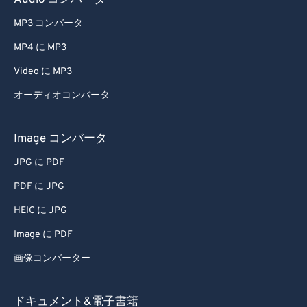
Audio コンバータ
68
68
MP3 コンバータ
69
69
MP4 に MP3
70
70
Video に MP3
71
71
オーディオコンバータ
72
72
73
73
Image コンバータ
74
74
JPG に PDF
75
75
PDF に JPG
76
76
HEIC に JPG
77
77
Image に PDF
78
78
画像コンバーター
79
79
80
80
ドキュメント&電子書籍