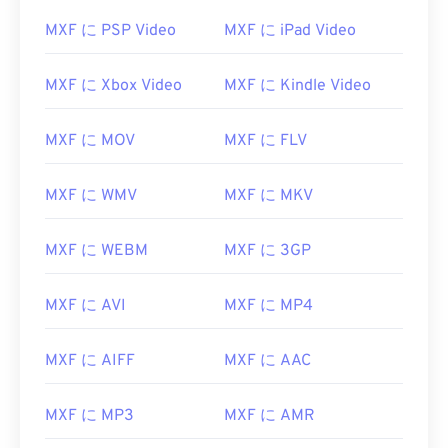
02
02
02
02
02
02
02
02
MXF に PSP Video
MXF に iPad Video
03
03
03
03
03
03
03
03
04
04
04
04
04
04
04
04
MXF に Xbox Video
MXF に Kindle Video
05
05
05
05
05
05
05
05
MXF に MOV
MXF に FLV
06
06
06
06
06
06
06
06
07
07
07
07
07
07
07
07
MXF に WMV
MXF に MKV
08
08
08
08
08
08
08
08
09
09
09
09
09
09
09
09
MXF に WEBM
MXF に 3GP
10
10
10
10
10
10
10
10
MXF に AVI
MXF に MP4
11
11
11
11
11
11
11
11
12
12
12
12
12
12
12
12
MXF に AIFF
MXF に AAC
13
13
13
13
13
13
13
13
14
14
14
14
14
14
14
14
MXF に MP3
MXF に AMR