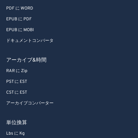
81
81
PDF に WORD
82
82
EPUB に PDF
83
83
EPUB に MOBI
84
84
ドキュメントコンバータ
85
85
86
86
アーカイブ&時間
87
87
RAR に Zip
88
88
PST に EST
89
89
CST に EST
90
90
アーカイブコンバーター
91
91
92
92
単位換算
93
93
Lbs に Kg
94
94