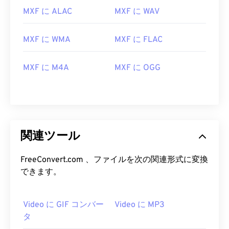
15
15
15
15
15
15
15
15
MXF に ALAC
MXF に WAV
16
16
16
16
16
16
16
16
17
17
17
17
17
17
17
17
MXF に WMA
MXF に FLAC
18
18
18
18
18
18
18
18
MXF に M4A
MXF に OGG
19
19
19
19
19
19
19
19
20
20
20
20
20
20
20
20
21
21
21
21
21
21
21
21
22
22
22
22
22
22
22
22
関連ツール
23
23
23
23
23
23
23
23
24
24
24
24
24
24
FreeConvert.com 、ファイルを次の関連形式に変換
できます。
25
25
25
25
25
25
26
26
26
26
26
26
Video に GIF コンバー
Video に MP3
27
27
27
27
27
27
タ
28
28
28
28
28
28