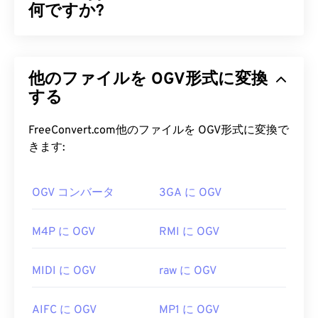
何ですか?
Ogg Vorbis（OGV）は、無料、オープンソース、特
許取得なしのマルチメディアコンテナフォーマット
他のファイルを OGV形式に変換
およびコーデックです。非営利
団体Xiph.Org
Foundationが
する
特許取得済みコーデック
に対抗するた
めに開発したOggファミリーのフォーマットおよび
コーデックの一つです。OGVは、オーディオ、ビデ
FreeConvert.com他のファイルを OGV形式に変換で
オ、テキスト（字幕）、メタデータ
を時分割多重化
きます:
（TDM）
できます。ストリーミング、非
可逆圧
縮
、
可逆
圧縮をサポートしています。ただし、
メニ
OGV コンバータ
3GA に OGV
ューは
サポートしていません。
OGV ファイルを開くにはどうすれ
M4P に OGV
RMI に OGV
ばいいですか?
MIDI に OGV
raw に OGV
OGVファイルを開くには、
VLCメディアプレーヤ
ー
が最適です。他には、Microsoft Windows OSの
AIFC に OGV
MP1 に OGV
場合は
Winamp
、Mac OS Xの場合は
Elmediaも
おす