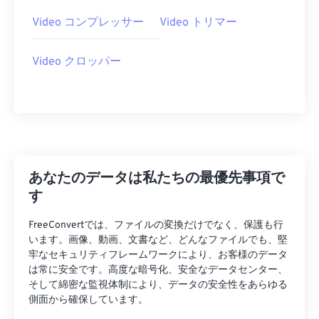
29
29
29
29
29
29
Video コンプレッサー
Video トリマー
30
30
30
30
30
30
Video クロッパー
31
31
31
31
31
31
32
32
32
32
32
32
33
33
33
33
33
33
34
34
34
34
34
34
35
35
35
35
35
35
あなたのデータは私たちの最優先事項で
36
36
36
36
36
36
す
37
37
37
37
37
37
FreeConvertでは、ファイルの変換だけでなく、保護も行
38
38
38
38
38
38
います。画像、動画、文書など、どんなファイルでも、堅
牢なセキュリティフレームワークにより、お客様のデータ
39
39
39
39
39
39
は常に安全です。高度な暗号化、安全なデータセンター、
そして綿密な監視体制により、データの安全性をあらゆる
40
40
40
40
40
40
側面から確保しています。
41
41
41
41
41
41