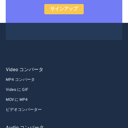
55
55
55
55
55
55
サインアップ
56
56
56
56
56
56
57
57
57
57
57
57
58
58
58
58
58
58
59
59
59
59
59
59
60
60
61
61
Video コンバータ
62
62
MP4 コンバータ
63
63
Video に GIF
64
64
MOV に MP4
65
65
ビデオコンバーター
66
66
67
67