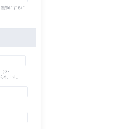
す。無効にするに
（0～
てられます。
す。