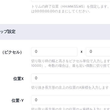
03
03
03
03
00
00
00
00
トリムの終了位置（HH:MM:SS.MS）を指定しま
は00:00:00.00のままにしてください。
04
04
04
04
01
01
01
01
05
05
05
05
02
02
02
02
06
06
06
06
03
03
03
03
ップ設定
07
07
07
07
04
04
04
04
08
08
08
08
05
05
05
05
x
さ（ピクセル）
09
09
09
09
06
06
06
06
切り取り枠の幅と高さをピクセル単位で入力します
10
10
10
10
07
07
07
07
10000）。奇数の場合は、最も近い偶数に切り捨
11
11
11
11
08
08
08
08
位置X
12
12
12
12
09
09
09
09
切り抜き長方形の左上の位置のX座標を入力します
13
13
13
13
10
10
10
10
14
14
14
14
11
11
11
11
位置-Y
15
15
15
15
12
12
12
12
切り取り長方形の左上の位置の y 座標を入力しま