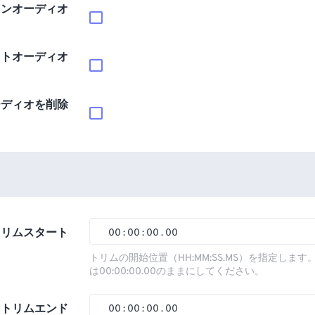
インオーディオ
ウトオーディオ
ーディオを削除
トリムスタート
00
:
00
:
00
.
00
00
00
00
00
トリムの開始位置（HH:MM:SS.MS）を指定しま
は00:00:00.00のままにしてください。
01
01
01
01
02
02
02
02
トリムエンド
00
:
00
:
00
.
00