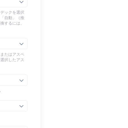
ーデックを選択
、「自動」（推
変換するには、
度またはアスペ
、選択したアス
る