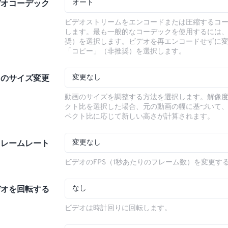
オート
デオコーデック
ビデオストリームをエンコードまたは圧縮するコ
します。最も一般的なコーデックを使用するには
奨）を選択します。ビデオを再エンコードせずに
「コピー」（非推奨）を選択します。
変更なし
オのサイズ変更
動画のサイズを調整する方法を選択します。解像
クト比を選択した場合、元の動画の幅に基づいて
ペクト比に応じて新しい高さが計算されます。
変更なし
フレームレート
ビデオのFPS（1秒あたりのフレーム数）を変更す
なし
デオを回転する
ビデオは時計回りに回転します。