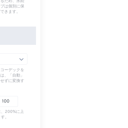
いるため、永続
サブは個別に保
ズできます。
るコーデックを
には、「自動」
ドせずに変換す
、200%に上
ます。