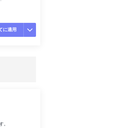
てに適用
ョンをリセット
適用
て保存
す。