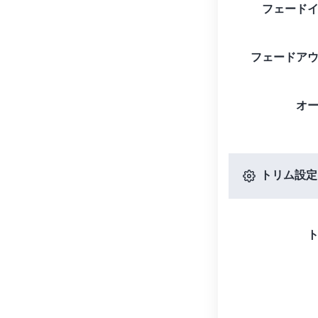
フェード
フェードア
オ
トリム設定