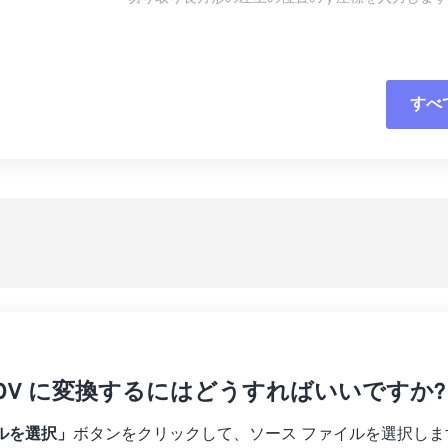
16
16
16
16
13
13
13
13
17
17
17
17
14
14
14
14
18
18
18
18
15
15
15
15
すべ
すべてのオプシ
19
19
19
19
16
16
16
16
20
20
20
20
17
17
17
17
プリセットから
21
21
21
21
18
18
18
18
プリセットとし
22
22
22
22
19
19
19
19
23
23
23
23
20
20
20
20
24
24
24
21
21
21
21
25
25
25
22
22
22
22
26
26
26
23
23
23
23
27
27
27
 MOV に変換するにはどうすればいいですか?
24
24
24
28
28
28
25
25
25
ルを選択」
ボタンをクリックして、ソース ファイルを選択しま