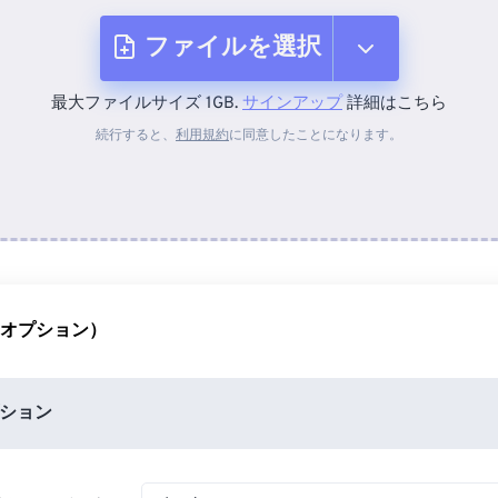
ファイルを選択
最大ファイルサイズ 1GB.
サインアップ
詳細はこちら
デバイスから
続行すると、
利用規約
に同意したことになります。
Dropboxから
Googleドライブから
（オプション）
OneDriveから
ション
URLから