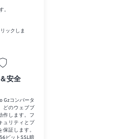
す。
クリックしま
＆安全
to Gzコンバータ
、どのウェブブ
動作します。フ
キュリティとプ
を保証します。
56ビットSSL暗