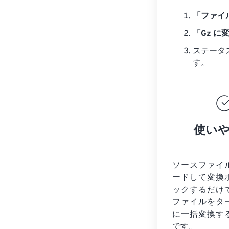
「ファイ
「Gz に
ステータ
す。
使い
ソースファイ
ードして変換
ックするだけ
ファイルを
タ
に一括変換す
です。