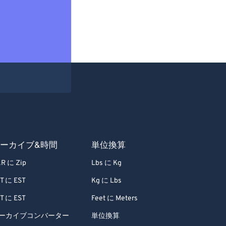
ーカイブ&時間
単位換算
R に Zip
Lbs に Kg
T に EST
Kg に Lbs
T に EST
Feet に Meters
ーカイブコンバーター
単位換算