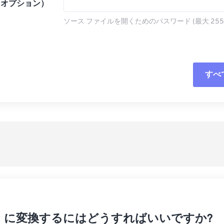
（オプション）
ソース ファイルを開くためのパスワード (最大 255
すべ
すべてのオプシ
プリセットから
プリセットとし
 Gz に変換するにはどうすればいいですか?