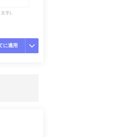
 文字)。
てに適用
ョンをリセット
適用
て保存