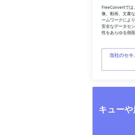
FreeConve
像、動画、文書
ームワークによ
安全なデータセ
性をあらゆる側
当社のセキ
キューや