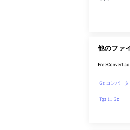
他のファイ
FreeConve
Gz コンバータ
Tgz に Gz