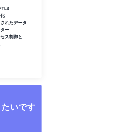
/TLS
号化
護されたデータ
ンター
クセス制御と
証
したいです