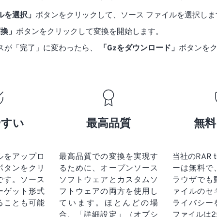
ルを選択」
ボタンをクリックして、ソース ファイルを選択しま
変換」
ボタンをクリックして変換を開始します。
スが「完了」に変わったら、
「Gzをダウンロード」
ボタンを
やすい
最高品質
無料
ルをアップロ
最高品質での変換を実現す
当社のRAR 
ボタンをクリ
るために、オープンソース
ーは無料で
です。
ソース
ソフトウェアとカスタムソ
ラウザでも
ーゲット形式
フトウェアの両方を使用し
ァイルのセ
ることも可能
ています。ほとんどの場
ライバシー
合、「詳細設定」（オプシ
ファイルは2