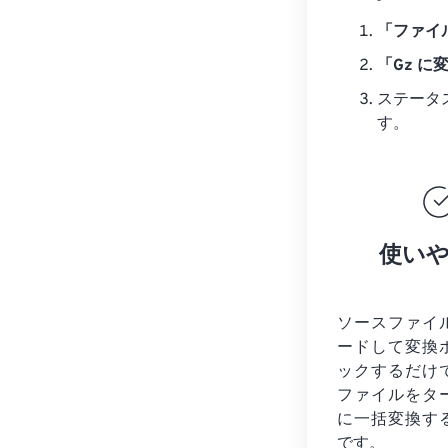
「ファイ
「Gz に
ステータ
す。
使い
ソースファイ
ードして変換
ックするだけ
ファイルを
タ
に一括変換す
です。