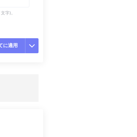
 文字)。
てに適用
ョンをリセット
適用
て保存