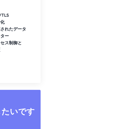
/TLS
号化
護されたデータ
ンター
クセス制御と
証
したいです