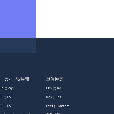
ーカイブ&時間
単位換算
R に Zip
Lbs に Kg
T に EST
Kg に Lbs
T に EST
Feet に Meters