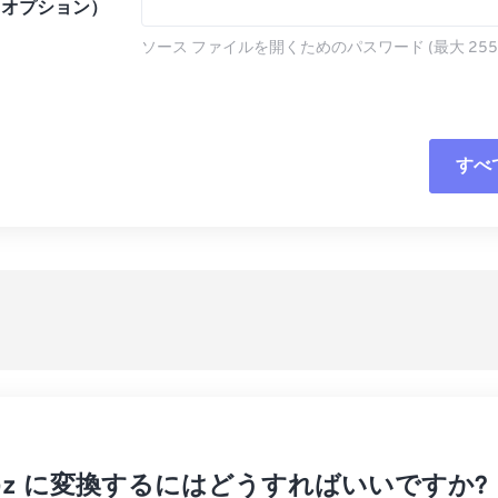
（オプション）
ソース ファイルを開くためのパスワード (最大 255
すべ
すべてのオプシ
プリセットから
プリセットとし
 を Gz に変換するにはどうすればいいですか?