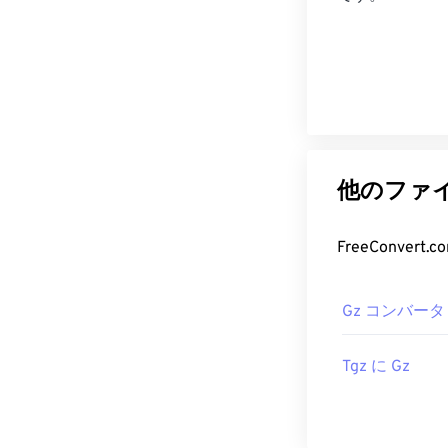
他のファイ
FreeConve
Gz コンバータ
Tgz に Gz