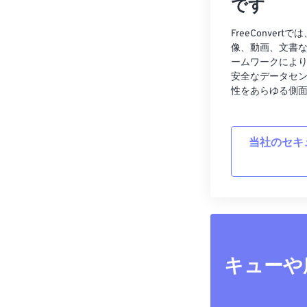
です
FreeConve
像、動画、文書
ームワークによ
安全なデータセ
性をあらゆる側
当社のセキ
キューや