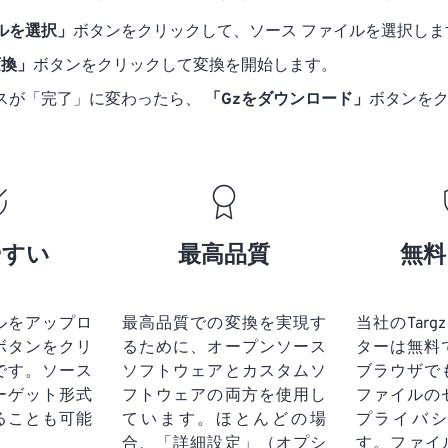
ルを選択」
ボタンをクリックして、ソース ファイルを選択しま
変換」
ボタンをクリックして変換を開始します。
スが「完了」に変わったら、
「Gzをダウンロード」
ボタンを
やすい
最高品質
無料
ルをアップロ
最高品質での変換を実現す
当社のTargz
ボタンをクリ
るために、オープンソース
ターは無料
です。
ソース
ソフトウェアとカスタムソ
ブラウザで
ーゲット形式
フトウェアの両方を使用し
ファイルの
ることも可能
ています。ほとんどの場
プライバ
合、「詳細設定」（オプシ
す。ファイ