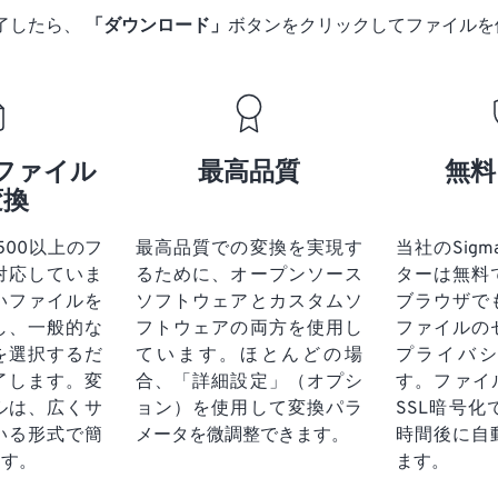
了したら、
「ダウンロード」
ボタンをクリックしてファイルを
ファイル
最高品質
無料
変換
tは500以上のフ
最高品質での変換を実現す
当社のSigm
対応していま
るために、オープンソース
ターは無料
いファイルを
ソフトウェアとカスタムソ
ブラウザで
し、一般的な
フトウェアの両方を使用し
ファイルの
を選択するだ
ています。ほとんどの場
プライバ
了します。変
合、「詳細設定」（オプシ
す。ファイ
ルは、広くサ
ョン）を使用して変換パラ
SSL暗号
いる形式で簡
メータを微調整できます。
時間後に自
ます。
ます。