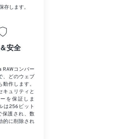
保存します。
＆安全
a RAWコンバー
で、どのウェブ
も動作します。
セキュリティと
シーを保証しま
ルは256ビット
化で保護され、数
動的に削除され