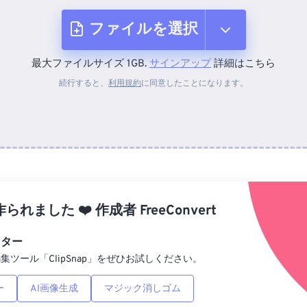
ファイルを選択
最大ファイルサイズ 1GB.
サインアップ
詳細はこちら
デバイスから
続行すると、
利用規約
に同意したことになります。
Dropboxから
Googleドライブから
作られました
❤️
作成者
FreeConvert
OneDriveから
ィター
集ツール「ClipSnap」をぜひお試しください。
URLから
ー
AI画像生成
マジック消しゴム