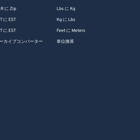
R に Zip
Lbs に Kg
T に EST
Kg に Lbs
T に EST
Feet に Meters
ーカイブコンバーター
単位換算