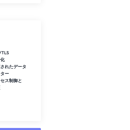
/TLS
号化
護されたデータ
ンター
クセス制御と
証