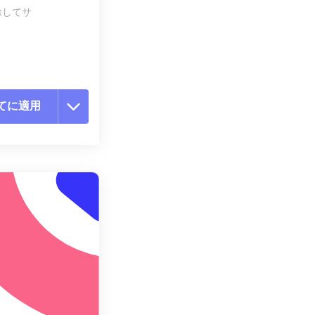
除してサ
てに適用
ョンをリセット
適用
て保存