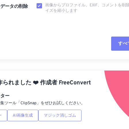
画像からプロファイル、EXIF、コメントを削
タデータの削除
イズを縮小します
すべ
すべてのオプシ
プリセットから
作られました
❤️
作成者
FreeConvert
プリセットとし
ィター
集ツール「ClipSnap」をぜひお試しください。
ー
AI画像生成
マジック消しゴム