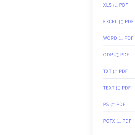
XLS に PDF
す。アドオンや
た際に自動的に
欲しい場合は
EXCEL に PDF
開発者:
ISO
WORD に PDF
初回リリース:
役立つリンク:
ODP に PDF
https://en.wik
https://acroba
TXT に PDF
TEXT に PDF
PS に PDF
POTX に PDF