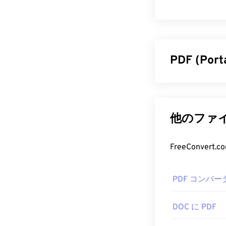
PDF (Po
PDF（Porta
えた汎用的な
PDFが広く普
他のファイ
のデバイスや
PDF フ
FreeConve
PDFファイル
PDF コンバー
す。Adobe
ー
です。使い
い機能がたく
DOC に PDF
ChromeやF