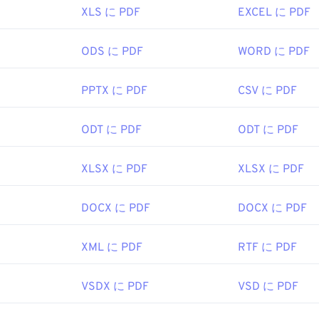
XLS に PDF
EXCEL に PDF
拡張機能が必要かどうかは別として、オンライン上のPDFリ
PDFファイルが開くようにしておくと非常に便利です。もう
、
SumatraPDF
か
MuPDFを
強くお勧めします。どちらも無料で
ODS に PDF
WORD に PDF
PPTX に PDF
CSV に PDF
1993年6月15日
ODT に PDF
ODT に PDF
ipedia.org/wiki/Portable_Document_Format
t.adobe.com/us/en/why-adobe/about-adobe-pdf.html
XLSX に PDF
XLSX に PDF
DOCX に PDF
DOCX に PDF
XML に PDF
RTF に PDF
VSDX に PDF
VSD に PDF