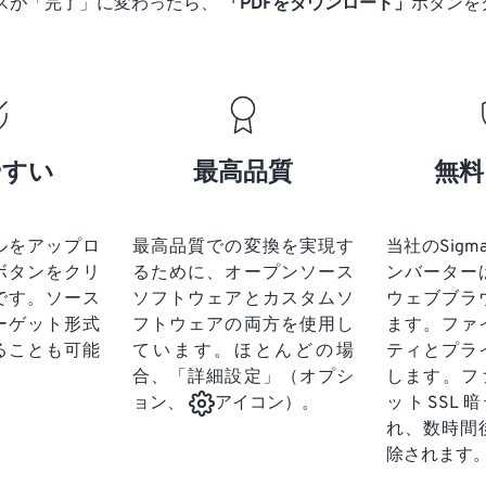
スが「完了」に変わったら、
「PDFをダウンロード」
ボタンを
やすい
最高品質
無料
ルをアップロ
最高品質での変換を実現す
当社のSigma 
ボタンをクリ
るために、オープンソース
ンバーター
です。
ソース
ソフトウェアとカスタムソ
ウェブブラ
ーゲット形式
フトウェアの両方を使用し
ます。ファ
ることも可能
ています。ほとんどの場
ティとプラ
合、「詳細設定」（オプシ
します。フ
ットSSL
ョン、
アイコン）。
れ、数時間
除されます