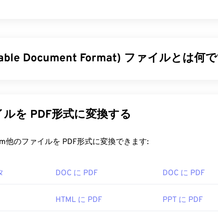
rtable Document Format) ファイルとは何
ble Document Format）は、テキスト文書とグラフィック画
ファイル形式であり、今日最も広く使用されているファイル形
及している理由は、元の文書の書式を維持できることです。PD
ルを PDF形式に変換する
オペレーティングシステムでも常に同じ外観を保ちます。
ァイルを開くにはどうすればいいですか?
rt.com他のファイルを PDF形式に変換できます:
を開く必要がある場合、ほとんどの人は
Adobe Acrobat Reader
タ
DOC に PDF
DOC に PDF
はPDF標準を開発し、そのプログラムは間違いなく最も
人気のある
勝手は全く問題ありませんが、個人的には、必要のない、ある
さん含まれていて、やや肥大化したプログラムだと感じていま
HTML に PDF
PPT に PDF
irefoxなど、ほとんどのウェブブラウザはPDFファイル自体を開