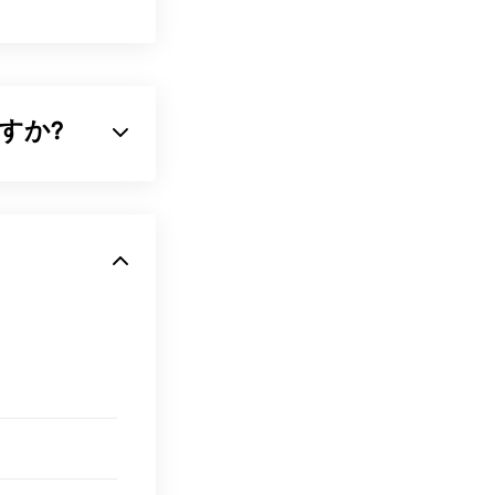
ですか?
像の両方の特性を備
式の一つです。
Fファイルは、ど
をすぐに使いま
無料PDFリーダ
いは使いたくな
す。
くことができま