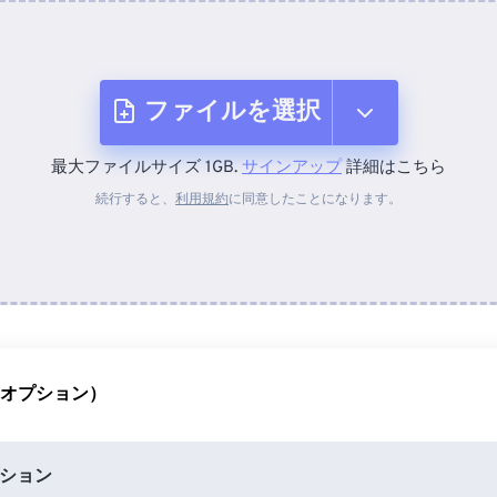
ファイルを選択
最大ファイルサイズ 1GB.
サインアップ
詳細はこちら
デバイスから
続行すると、
利用規約
に同意したことになります。
Dropboxから
Googleドライブから
（オプション）
OneDriveから
ション
URLから