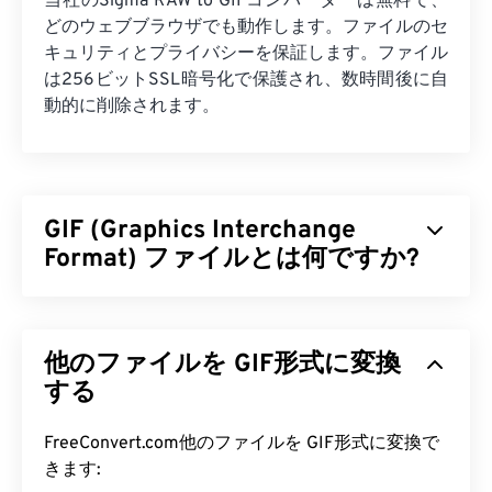
当社のSigma RAW to GIFコンバーターは無料で、
どのウェブブラウザでも動作します。ファイルのセ
キュリティとプライバシーを保証します。ファイル
は256ビットSSL暗号化で保護され、数時間後に自
動的に削除されます。
GIF (Graphics Interchange
Format) ファイルとは何ですか?
GIF（グラフィックス・インターチェンジ・フォー
マット）は
、RGBカラーモデル
を用いて
ピクセル
他のファイルを GIF形式に変換
単位
でシンプルな画像を形成するビットマップファ
イル形式の一種です。非圧縮の
する
BMP
ファイル形式
とは異なり、GIFは
ロスレス圧縮
を採用し、音声な
しのアニメーションをサポートしています。GIFの
FreeConvert.com他のファイルを GIF形式に変換で
最も一般的な用途は、広告、ソーシャルメディアに
きます: