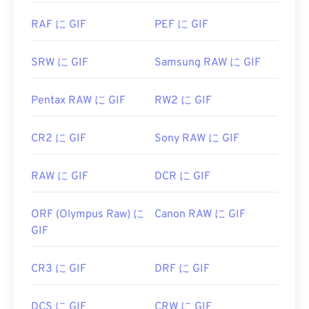
Elements
、Roxio Creator
NXT Pro
などのアプリケ
ーションでGIFファイルを開きます。macOSでは、
RAF に GIF
PEF に GIF
Adobe Illustrator
などのAdobe画像ビューアおよび
エディタを使用してください。
SRW に GIF
Samsung RAW に GIF
開発元:
CompuServe, Inc.
Pentax RAW に GIF
RW2 に GIF
初回リリース:
1987年6月15日
CR2 に GIF
Sony RAW に GIF
便利なリンク:
https://en.wikipedia.org/wiki/GIF
RAW に GIF
DCR に GIF
ORF (Olympus Raw) に
Canon RAW に GIF
GIF
CR3 に GIF
DRF に GIF
DCS に GIF
CRW に GIF