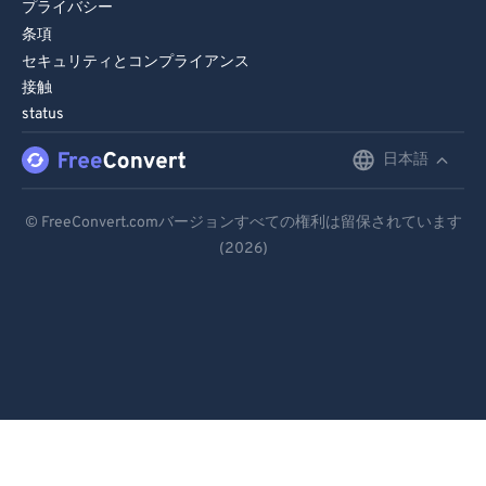
プライバシー
条項
セキュリティとコンプライアンス
接触
status
日本語
English
Deutsch
© FreeConvert.comバージョンすべての権利は留保されています
(2026)
Español
Français
Português
Italiano
Dutch
日本語