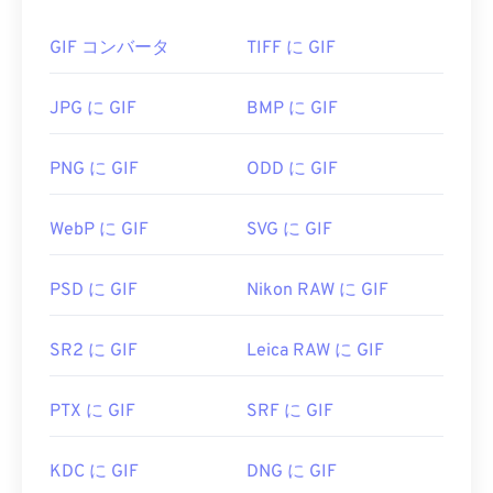
おける感情表現、そしてインターネット上で拡散す
るミームなどのアニメーションです。
GIF コンバータ
TIFF に GIF
GIF ファイルを開くにはどうすれ
ばいいですか?
JPG に GIF
BMP に GIF
ほぼすべてのウェブブラウザがGIFをサポートして
PNG に GIF
ODD に GIF
いるため、PNGなどの他の画像形式に比べて明確な
利点があります。さらに、GIFはiPhoneやiPadなど
WebP に GIF
SVG に GIF
のAppleのモバイルデバイスでも開くことができる
ため、
Adobe Flash
よりも人気があります。
PSD に GIF
Nikon RAW に GIF
GIFファイルは、ほぼすべての画像ビューアアプリ
SR2 に GIF
Leica RAW に GIF
ケーション、Webブラウザ、オペレーティングシス
テムで簡単に開くことができます。GIFファイルを
PTX に GIF
SRF に GIF
開いて編集するには、
Adobe Photoshop
などのア
プリケーションを使用してください。Windowsで
は、
Microsoft Photos
、Adobe
Photoshop
KDC に GIF
DNG に GIF