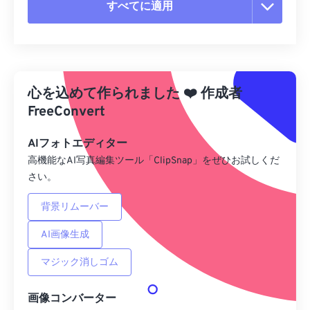
すべてに適用
すべてのオプションをリセット
プリセットから適用
心を込めて作られました
❤️
作成者
プリセットとして保存
FreeConvert
AIフォトエディター
高機能なAI写真編集ツール「ClipSnap」をぜひお試しくだ
さい。
背景リムーバー
AI画像生成
マジック消しゴム
画像コンバーター