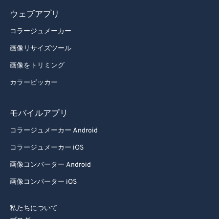
77
77
ウェブアプリ
78
78
コラージュメーカー
79
79
画像リサイズツール
80
80
画像をトリミング
81
81
カラーピッカー
82
82
83
83
モバイルアプリ
84
84
コラージュメーカー Android
85
85
コラージュメーカー iOS
86
86
画像コンバーター Android
87
87
画像コンバーター iOS
88
88
89
89
私たちについて
90
90