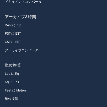
64
64
ドキュメントコンバータ
65
65
アーカイブ&時間
66
66
RAR に Zip
67
67
PST に EST
68
68
CST に EST
69
69
70
70
アーカイブコンバーター
71
71
単位換算
72
72
Lbs に Kg
73
73
Kg に Lbs
74
74
Feet に Meters
75
75
単位換算
76
76