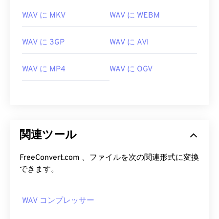
WAV に MKV
WAV に WEBM
00
00
00
00
00
00
00
00
WAV に 3GP
WAV に AVI
01
01
01
01
01
01
01
01
02
02
02
02
02
02
02
02
WAV に MP4
WAV に OGV
03
03
03
03
03
03
03
03
04
04
04
04
04
04
04
04
05
05
05
05
05
05
05
05
関連ツール
06
06
06
06
06
06
06
06
07
07
07
07
07
07
07
07
FreeConvert.com 、ファイルを次の関連形式に変換
08
08
08
08
08
08
08
08
できます。
09
09
09
09
09
09
09
09
WAV コンプレッサー
10
10
10
10
10
10
10
10
11
11
11
11
11
11
11
11