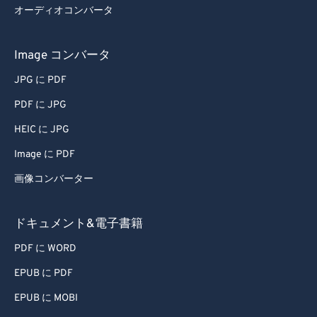
51
51
51
51
51
51
オーディオコンバータ
52
52
52
52
52
52
Image コンバータ
53
53
53
53
53
53
JPG に PDF
54
54
54
54
54
54
PDF に JPG
55
55
55
55
55
55
56
56
56
56
56
56
HEIC に JPG
57
57
57
57
57
57
Image に PDF
58
58
58
58
58
58
画像コンバーター
59
59
59
59
59
59
ドキュメント&電子書籍
60
60
PDF に WORD
61
61
EPUB に PDF
62
62
63
63
EPUB に MOBI