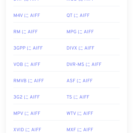
デフォルトでは、AIFFはオペレーティングシステ
Player
もWAVファイルをサポートしています。
ムに応じて
Windows Media Player
または
iTunes
で開
開発元:
Microsoft
、
IBM
M4V に AIFF
QT に AIFF
きます。AIFFを開くことができる他のプログラム
には、
VLCメディアプレーヤー
、
Audacity
、
初回リリース:
1991年
Winamp
、
Elmedia Player
などがあります。
RM に AIFF
MPG に AIFF
役立つリンク:
Android
端末やApple以外のデバイスをご利用の場
https://en.wikipedia.org/wiki/WAV
3GPP に AIFF
DIVX に AIFF
合は、AIFFファイルを開くためにMP3ファイルな
https://www.techopedia.com/definition/12636/wavefor
どに変換する必要がありますのでご注意ください。
audio-wav
Appleのモバイル製品は、ファイル変換なしでAIFF
VOB に AIFF
DVR-MS に AIFF
ファイルを開くことができます。
開発元:
Apple Inc.
RMVB に AIFF
ASF に AIFF
初回リリース:
1988年
3G2 に AIFF
TS に AIFF
役立つリンク:
https://en.wikipedia.org/wiki/オーディオインター
MPV に AIFF
WTV に AIFF
チェンジファイルフォーマット
https://www.lifewire.com/aiff-aif-aifc-files-
XVID に AIFF
MXF に AIFF