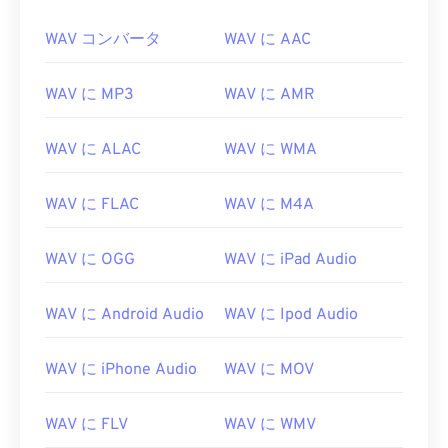
WAV コンバータ
WAV に AAC
WAV に MP3
WAV に AMR
WAV に ALAC
WAV に WMA
WAV に FLAC
WAV に M4A
WAV に OGG
WAV に iPad Audio
WAV に Android Audio
WAV に Ipod Audio
WAV に iPhone Audio
WAV に MOV
WAV に FLV
WAV に WMV
00
00
00
00
00
00
00
00