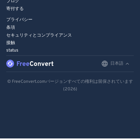
ブログ
寄付する
91
91
92
92
プライバシー
条項
93
93
セキュリティとコンプライアンス
94
94
接触
status
95
95
96
96
日本語
English
97
97
Deutsch
© FreeConvert.comバージョンすべての権利は留保されています
98
98
(2026)
Español
99
99
Français
Português
Italiano