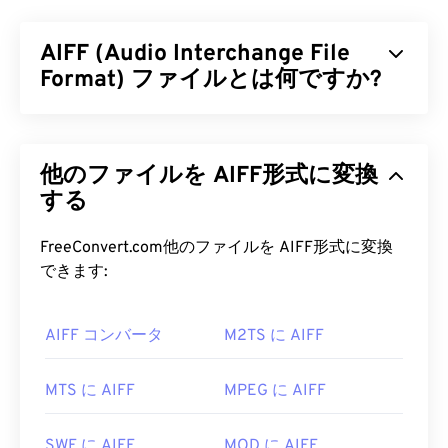
ァイルとして最も普及しているデジタルオーディオ
フォーマットです。WAVは、IBMとWindowsが
リソ
AIFF (Audio Interchange File
ース交換ファイルフォーマット（RIFF）を
改良し
て生まれたものです。WAVファイルは
Format) ファイルとは何ですか?
M4A
や
MP3
ファイルよりもはるかにサイズが大きいため、ポー
タブルプレーヤーでの使用には適していません。し
Appleは
、高品質のデジタルオーディオ（波形）デ
かし、音質はM4AやMP3を上回っています。
ータを保存するために、Audio Interchange File
他のファイルを AIFF形式に変換
Format（AIFF）を開発しました。多くのプロフェ
WAV ファイルを開くにはどうすれ
ッショナル、特にAppleプラットフォームのユーザ
する
ばいいですか?
ーが使用しています。AIFFはロスレス
であるた
め、元のファイルから品質やデータが失われること
FreeConvert.com他のファイルを AIFF形式に変換
WAVファイルを開くためのデフォルトのプレーヤー
はありません
。ただし、AIFFファイルはより多く
できます:
は
Windows Media Player
です。iTunes
、
VLCメデ
の容量を必要とします。AIFFは
ループポイントデ
ィアプレーヤー
、
QuickTime
などのプログラムで
ータ
や音符の位置を特定できるため、ミュージシャ
もWAVファイルを開いて再生できます。
AIFF コンバータ
M2TS に AIFF
ンにとって便利です。
WAV
ファイルは高音質で非圧縮のため、音楽編集、
AIFF ファイルを開くにはどうすれ
MTS に AIFF
MPEG に AIFF
制作、加工プログラムへのインポートに適していま
ばいいですか?
す。UltraMixer
は
クロスOS対応のDJソフトウェア
で、WAVファイルにも対応しています。Elmedia
SWF に AIFF
MOD に AIFF