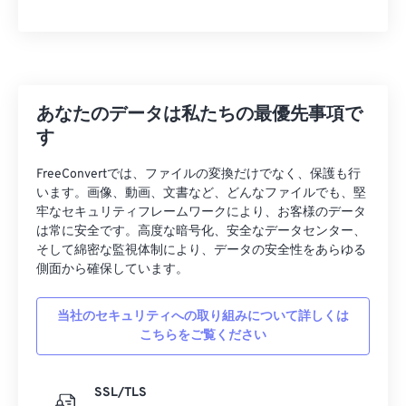
12
12
12
12
12
12
12
12
13
13
13
13
13
13
13
13
14
14
14
14
14
14
14
14
あなたのデータは私たちの最優先事項で
15
15
15
15
15
15
15
15
す
16
16
16
16
16
16
16
16
FreeConvertでは、ファイルの変換だけでなく、保護も行
17
17
17
17
17
17
17
17
います。画像、動画、文書など、どんなファイルでも、堅
牢なセキュリティフレームワークにより、お客様のデータ
18
18
18
18
18
18
18
18
は常に安全です。高度な暗号化、安全なデータセンター、
19
19
19
19
19
19
19
19
そして綿密な監視体制により、データの安全性をあらゆる
側面から確保しています。
20
20
20
20
20
20
20
20
21
21
21
21
21
21
21
21
当社のセキュリティへの取り組みについて詳しくは
こちらをご覧ください
22
22
22
22
22
22
22
22
23
23
23
23
23
23
23
23
SSL/TLS
24
24
24
24
24
24