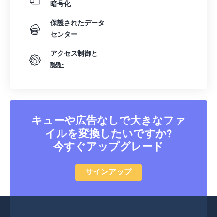
暗号化
25
25
25
25
25
25
保護されたデータ
26
26
26
26
26
26
センター
27
27
27
27
27
27
アクセス制御と
28
28
28
28
28
28
認証
29
29
29
29
29
29
30
30
30
30
30
30
31
31
31
31
31
31
キューや広告なしで大きなファ
32
32
32
32
32
32
イルを変換したいですか?
33
33
33
33
33
33
今すぐアップグレード
34
34
34
34
34
34
サインアップ
35
35
35
35
35
35
36
36
36
36
36
36
37
37
37
37
37
37