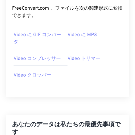
06
06
06
06
06
06
06
06
FreeConvert.com 、ファイルを次の関連形式に変換
07
07
07
07
07
07
07
07
できます。
08
08
08
08
08
08
08
08
09
09
09
09
09
09
09
09
Video に GIF コンバー
Video に MP3
タ
10
10
10
10
10
10
10
10
11
11
11
11
11
11
11
11
Video コンプレッサー
Video トリマー
12
12
12
12
12
12
12
12
13
13
13
13
13
13
13
13
Video クロッパー
14
14
14
14
14
14
14
14
15
15
15
15
15
15
15
15
16
16
16
16
16
16
16
16
17
17
17
17
17
17
17
17
あなたのデータは私たちの最優先事項で
18
18
18
18
18
18
18
18
す