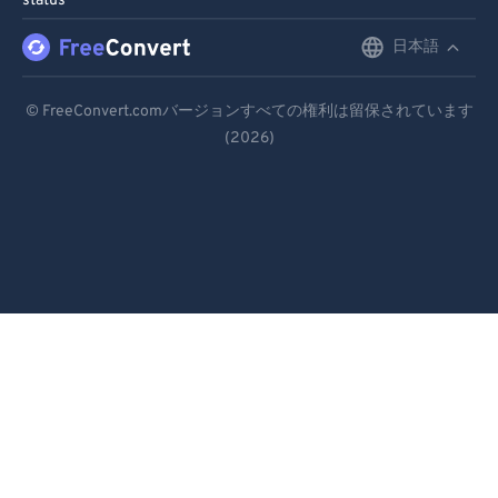
status
98
98
99
99
日本語
English
Deutsch
© FreeConvert.comバージョンすべての権利は留保されています
(2026)
Español
Français
Português
Italiano
Dutch
日本語
简体中文
繁體中文