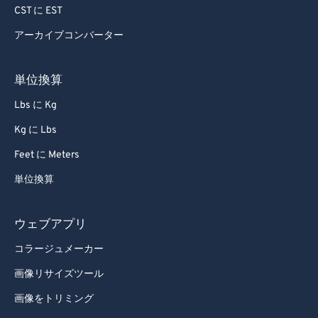
72
72
CST に EST
73
73
アーカイブコンバーター
74
74
単位換算
75
75
Lbs に Kg
76
76
77
77
Kg に Lbs
78
78
Feet に Meters
79
79
単位換算
80
80
ウェブアプリ
81
81
コラージュメーカー
82
82
画像リサイズツール
83
83
84
84
画像をトリミング