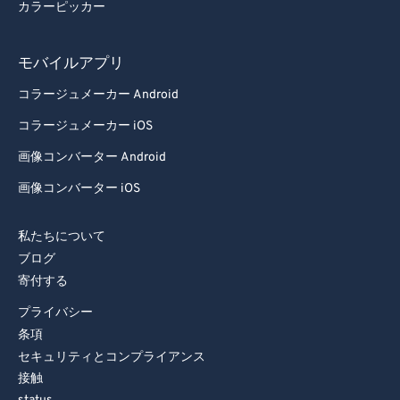
85
85
カラーピッカー
86
86
モバイルアプリ
87
87
コラージュメーカー Android
88
88
コラージュメーカー iOS
89
89
画像コンバーター Android
90
90
91
91
画像コンバーター iOS
92
92
私たちについて
93
93
ブログ
94
94
寄付する
95
95
プライバシー
条項
96
96
セキュリティとコンプライアンス
97
97
接触