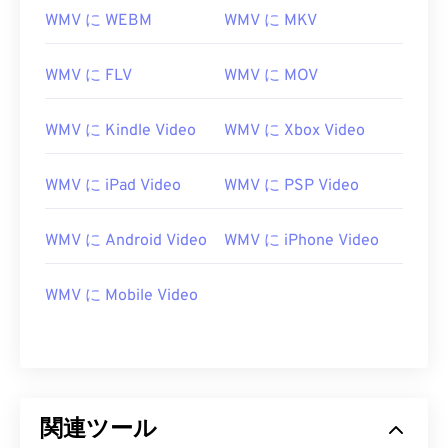
WMV に WEBM
WMV に MKV
WMV に FLV
WMV に MOV
WMV に Kindle Video
WMV に Xbox Video
00
00
00
00
00
00
00
00
WMV に iPad Video
WMV に PSP Video
WMV に Android Video
WMV に iPhone Video
00
00
00
00
00
00
00
00
01
01
01
01
01
01
01
01
WMV に Mobile Video
02
02
02
02
02
02
02
02
03
03
03
03
03
03
03
03
04
04
04
04
04
04
04
04
05
05
05
05
05
05
05
05
関連ツール