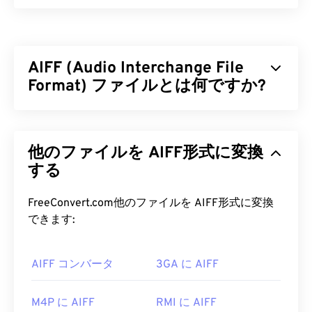
Windows Media Video（WMV）は、広く普及してい
る一般的なビデオ形式です。
コーデック
を用いてフ
ァイルサイズを圧縮することで、ビデオの画質を維
AIFF (Audio Interchange File
持しながら管理しやすいファイル形式を実現しま
す。WMVファイルは、Advanced Systems
Format) ファイルとは何ですか?
Format（ASF）と呼ばれるデジタルコンテナ形式
によくカプセル化されます。
Appleは
、高品質のデジタルオーディオ（波形）デ
ータを保存するために、Audio Interchange File
WMV ファイルを開くにはどうす
他のファイルを AIFF形式に変換
Format（AIFF）を開発しました。多くのプロフェ
ればいいですか?
ッショナル、特にAppleプラットフォームのユーザ
する
ーが使用しています。AIFFはロスレス
であるた
ほとんどのメディアプレーヤーはWMV（および
め、元のファイルから品質やデータが失われること
FreeConvert.com他のファイルを AIFF形式に変換
ASF）ファイルを開いて読み取ることができます。
はありません
。ただし、AIFFファイルはより多く
できます:
WMVファイルを開くのに最適なプレーヤーは
の容量を必要とします。AIFFは
ループポイントデ
Microsoft Windows Media Player
です。Microsoftは
ータ
や音符の位置を特定できるため、ミュージシャ
WMVとASFを開発しており、現在オンライン上の
AIFF コンバータ
3GA に AIFF
ンにとって便利です。
多くの動画はWMVファイルです。VLC
メディアプ
レーヤーも
信頼できる選択肢の一つで、複数のプラ
AIFF ファイルを開くにはどうすれ
M4P に AIFF
RMI に AIFF