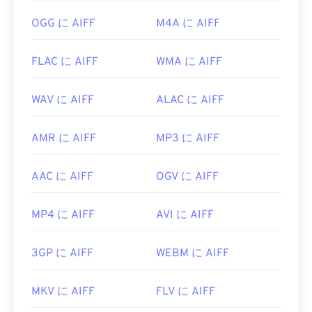
https://www.lifewire.com/aiff-aif-aifc-files-
OGG に AIFF
M4A に AIFF
2619569
FLAC に AIFF
WMA に AIFF
WAV に AIFF
ALAC に AIFF
AMR に AIFF
MP3 に AIFF
AAC に AIFF
OGV に AIFF
MP4 に AIFF
AVI に AIFF
3GP に AIFF
WEBM に AIFF
MKV に AIFF
FLV に AIFF