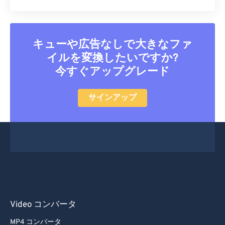
33
33
33
33
33
33
34
34
34
34
34
34
キューや広告なしで大きなファ
35
35
35
35
35
35
イルを変換したいですか?
36
36
36
36
36
36
今すぐアップグレード
37
37
37
37
37
37
サインアップ
38
38
38
38
38
38
39
39
39
39
39
39
40
40
40
40
40
40
41
41
41
41
41
41
42
42
42
42
42
42
43
43
43
43
43
43
44
44
44
44
44
44
Video コンバータ
45
45
45
45
45
45
MP4 コンバータ