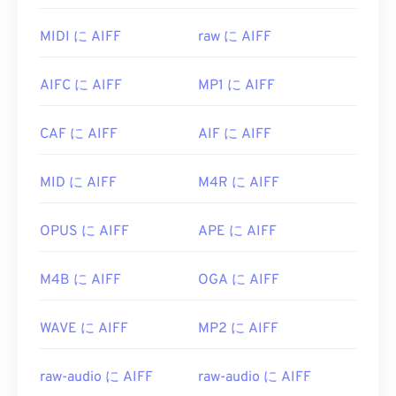
ットフォームでマルチメディアファイルを再生でき
ばいいですか?
ます。
MIDI に AIFF
raw に AIFF
デフォルトでは、AIFFはオペレーティングシステ
WMVは他の動画ファイル形式への変換も簡単で
ムに応じて
Windows Media Player
または
iTunes
で開
す。ただし、変換処理によって画質が低下する可能
AIFC に AIFF
MP1 に AIFF
きます。AIFFを開くことができる他のプログラム
性があることに注意してください。変換が必要な場
には、
VLCメディアプレーヤー
、
Audacity
、
合は、
HandBrake
という無料のオープンソースツ
Winamp
、
Elmedia Player
などがあります。
CAF に AIFF
AIF に AIFF
ールを使ってWMVファイルを変換できます。
Android
端末やApple以外のデバイスをご利用の場
開発元:
Microsoft
MID に AIFF
M4R に AIFF
合は、AIFFファイルを開くためにMP3ファイルな
初回リリース:
1999年
どに変換する必要がありますのでご注意ください。
Appleのモバイル製品は、ファイル変換なしでAIFF
役立つリンク:
OPUS に AIFF
APE に AIFF
ファイルを開くことができます。
https://en.wikipedia.org/wiki/Windows_Media_Video
開発元:
Apple Inc.
M4B に AIFF
OGA に AIFF
https://en.wikipedia.org/wiki/Advanced_Systems_Form
初回リリース:
1988年
WAVE に AIFF
MP2 に AIFF
役立つリンク:
https://en.wikipedia.org/wiki/オーディオインター
raw-audio に AIFF
raw-audio に AIFF
チェンジファイルフォーマット