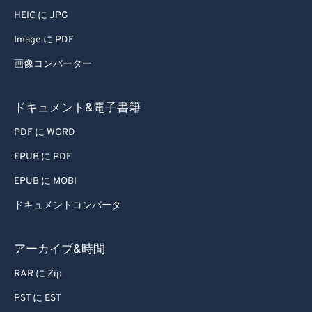
59
59
59
59
59
59
HEIC に JPG
60
60
Image に PDF
61
61
画像コンバーター
62
62
ドキュメント&電子書籍
63
63
64
64
PDF に WORD
65
65
EPUB に PDF
66
66
EPUB に MOBI
67
67
ドキュメントコンバータ
68
68
アーカイブ&時間
69
69
70
70
RAR に Zip
71
71
PST に EST