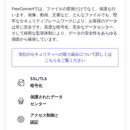
19
19
19
19
19
19
19
19
FreeConvertでは、ファイルの変換だけでなく、保護も行
20
20
20
20
20
20
20
20
います。画像、動画、文書など、どんなファイルでも、堅
21
21
21
21
21
21
21
21
牢なセキュリティフレームワークにより、お客様のデータ
は常に安全です。高度な暗号化、安全なデータセンター、
22
22
22
22
22
22
22
22
そして綿密な監視体制により、データの安全性をあらゆる
側面から確保しています。
23
23
23
23
23
23
23
23
24
24
24
24
24
24
当社のセキュリティへの取り組みについて詳しくは
25
25
25
25
25
25
こちらをご覧ください
26
26
26
26
26
26
SSL/TLS
27
27
27
27
27
27
暗号化
28
28
28
28
28
28
保護されたデータ
29
29
29
29
29
29
センター
30
30
30
30
30
30
アクセス制御と
31
31
31
31
31
31
認証
32
32
32
32
32
32