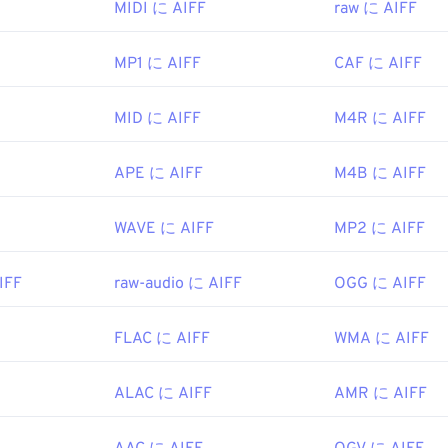
す。AIFFを開くことができる他のプログラムには、
VLCメデ
MIDI に AIFF
raw に AIFF
010
47
47
47
44
44
44
、
Winamp
、
Elmedia Player
などがあります。
48
48
48
45
45
45
MP1 に AIFF
CAF に AIFF
Apple以外のデバイスをご利用の場合は、AIFFファイルを開く
ipedia.org/wiki/WebM
49
49
49
する必要がありますのでご注意ください。Appleのモバイル
46
46
46
FFファイルを開くことができます。
MID に AIFF
M4R に AIFF
.google.com/dlpage/webmmf/
50
50
50
47
47
47
nc.
51
51
51
48
48
48
APE に AIFF
M4B に AIFF
1988年
52
52
52
49
49
49
53
53
53
50
50
50
WAVE に AIFF
MP2 に AIFF
.wikipedia.org/wiki/オーディオインターチェンジファイルフォー
54
54
54
51
51
51
ewire.com/aiff-aif-aifc-files-2619569
IFF
raw-audio に AIFF
OGG に AIFF
55
55
55
52
52
52
56
56
56
53
53
53
FLAC に AIFF
WMA に AIFF
57
57
57
54
54
54
58
58
58
ALAC に AIFF
AMR に AIFF
55
55
55
59
59
59
56
56
56