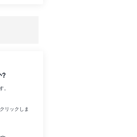
ョンをリセット
適用
て保存
?
す。
クリックしま