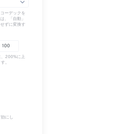
るコーデックを
には、「自動」
ドせずに変換す
、200%に上
ます。
有効にし