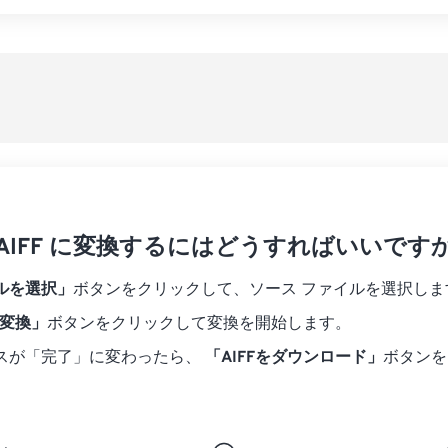
07
07
07
07
04
04
04
04
すべてのオプシ
08
08
08
08
05
05
05
05
プリセットから
09
09
09
09
06
06
06
06
10
10
10
10
07
07
07
07
プリセットとし
11
11
11
11
08
08
08
08
12
12
12
12
09
09
09
09
13
13
13
13
10
10
10
10
14
14
14
14
を AIFF に変換するにはどうすればいいですか
11
11
11
11
15
15
15
15
12
12
12
12
ルを選択」
ボタンをクリックして、ソース ファイルを選択しま
16
16
16
16
13
13
13
13
に変換」
ボタンをクリックして変換を開始します。
17
17
17
17
14
14
14
14
スが「完了」に変わったら、
「AIFFをダウンロード」
ボタンを
18
18
18
18
15
15
15
15
19
19
19
19
16
16
16
16
20
20
20
20