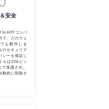
＆安全
to AIFFコンバ
料で、どのウェ
ザでも動作しま
ルのセキュリテ
バシーを保証し
イルは256ビッ
号化で保護され、
自動的に削除さ