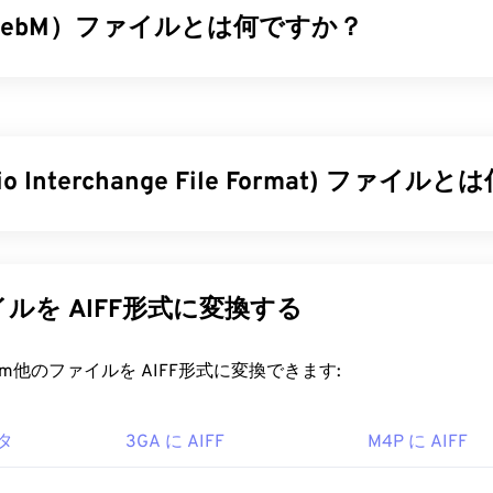
WebM）ファイルとは何ですか？
34
34
34
31
31
31
35
35
35
32
32
32
M）は、Web向けに設計された
フリーライセンスの
ファイルコン
36
36
36
33
33
33
ML5との互換性を考慮して設計されました。チャプター、キャ
37
37
37
タグ、ストリーミング、添付ファイル、3Dコーデック、3Dコ
34
34
34
ーをサポートしています。WEBMは、ビデオストリームを
VP8
38
38
38
dio Interchange File Format) ファイ
35
35
35
し、オーディオを
Vorbis
または
Opus
コーデックで圧縮します。
39
39
39
36
36
36
ファイルを開くにはどうすればいいですか?
質のデジタルオーディオ（波形）データを保存するために、Aud
40
40
40
37
37
37
ge File Format（AIFF）を開発しました。多くのプロフェッショナ
41
41
41
プレーヤー
と
MPlayerは
、どのオペレーティングシステム（OS）
38
38
38
のユーザーが使用しています。AIFFはロスレス
であるため、
ルを AIFF形式に変換する
ができます。WEBMファイルを開くのに適した他の選択肢と
タが失われることはありません
。ただし、AIFFファイルはより
42
42
42
39
39
39
indows OSの場合は
Winamp
、Mac OS Xの場合は
Elmediaなど
があ
FFは
ループポイントデータ
や音符の位置を特定できるため、
43
43
43
40
40
40
rt.com他のファイルを AIFF形式に変換できます:
です。
ラウザにはWebM
コーデック
が組み込まれていません。そのため
44
44
44
41
41
41
ルする必要があります。ただし、ほとんどのブラウザはWEB
ファイルを開くにはどうすればいいですか?
ます。
45
45
45
ータ
3GA に AIFF
M4P に AIFF
42
42
42
、AIFFはオペレーティングシステムに応じて
、
CoreCodec, Inc.
46
46
46
Windows Media P
43
43
43