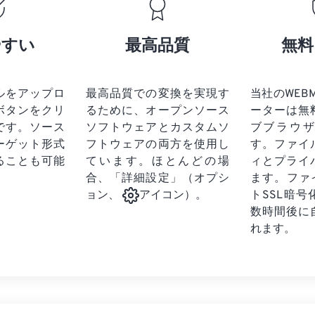
17
17
17
17
21
21
21
21
18
18
18
18
やすい
最高品質
無料
22
22
22
22
19
19
19
19
23
23
23
23
20
20
20
20
24
24
24
ルをアップロ
最高品質での変換を実現す
当社のWEBM 
21
21
21
21
ボタンをクリ
るために、オープンソース
ーターは無
25
25
25
22
22
22
22
です。
ソース
ソフトウェアとカスタムソ
ブブラウ
26
26
26
ーゲット形式
フトウェアの両方を使用し
23
23
23
23
す。ファイ
ることも可能
ています。ほとんどの場
ィとプライ
27
27
27
24
24
24
合、「詳細設定」（オプシ
ます。ファ
28
28
28
25
25
25
トSSL暗
ョン、
アイコン）。
29
29
29
数時間後に
26
26
26
れます。
30
30
30
27
27
27
31
31
31
28
28
28
32
32
32
29
29
29
33
33
33
30
30
30