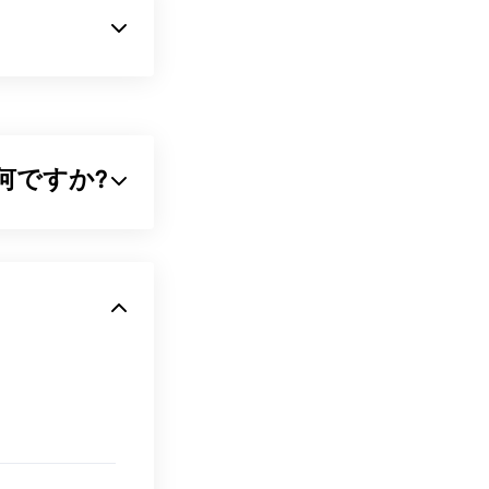
テナです。特
プション、字
ンテナ、ハード
または
VP9
コー
ルとは何ですか?
io
ル、特にAppleプ
でもWEBMファ
元のファイルか
しては、
多くの容量を必
ります。
ミュージシャン
、
コーデックは
Mファイルをサ
layer
または