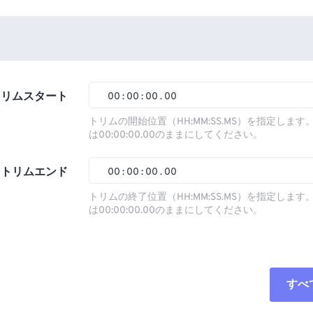
トリムスタート
00
:
00
:
00
.
00
トリムの開始位置（HH:MM:SS.MS）を指定しま
は00:00:00.00のままにしてください。
00
00
00
00
01
01
01
01
トリムエンド
00
:
00
:
00
.
00
02
02
02
02
トリムの終了位置（HH:MM:SS.MS）を指定しま
は00:00:00.00のままにしてください。
03
03
03
03
00
00
00
00
04
04
04
04
01
01
01
01
05
05
05
05
02
02
02
02
すべ
06
06
06
06
03
03
03
03