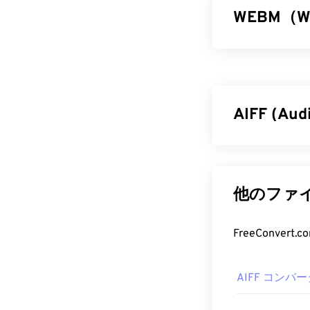
WEBM（
WebM（WEB
に、当初はHT
幕、メタデータ
ウェアプレーヤ
AIFF (Au
デックで圧縮
WEBM 
Appleは
、高品
Interchan
VLCメディア
ラットフォーム
他のファイ
イルを開くこと
ら品質やデー
Microsoft W
要とします。AI
FreeConve
にとって便利
Microsoftブ
別途インストー
AIFF 
ポートしてい
AIFF コンバ
開発元:
デフォルトでは
Google