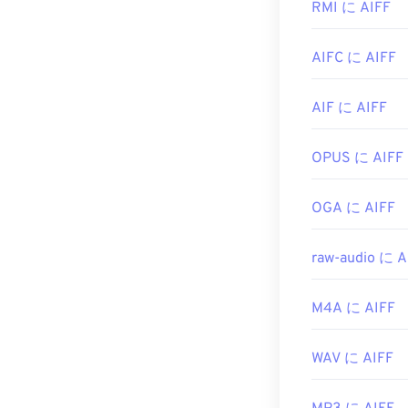
iTunes
で開きま
RMI に AIFF
初回リリース:
2
ー
、
Audacity
役立つリンク:
AIFC に AIFF
Android
端末や
https://en.wik
イルなどに変換
変換なしでAI
AIF に AIFF
https://tools
開発元:
Apple I
OPUS に AIFF
初回リリース:
役立つリンク:
OGA に AIFF
https://en
https://www.lif
raw-audio に A
M4A に AIFF
WAV に AIFF