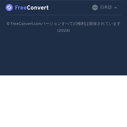
日本語
English
Deutsch
© FreeConvert.comバージョンすべての権利は留保されています
(2026)
Español
Français
Português
Italiano
Dutch
日本語
简体中文
繁體中文
한국어