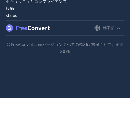
セキュリティとコンプライアンス
接触
status
日本語
English
Deutsch
© FreeConvert.comバージョンすべての権利は留保されています
(2026)
Español
Français
Português
Italiano
Dutch
日本語
简体中文