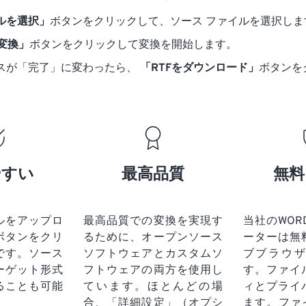
ルを選択」
ボタンをクリックして、ソース ファイルを選択しま
に変換」
ボタンをクリックして変換を開始します。
スが「完了」に変わったら、
「RTFをダウンロード」
ボタンを
やすい
最高品質
無料
ルをアップロ
最高品質での変換を実現す
当社のWORD
ボタンをクリ
るために、オープンソース
ーターは無
です。
ソース
ソフトウェアとカスタムソ
ブブラウ
ーゲット形式
フトウェアの両方を使用し
す。ファイ
ることも可能
ています。ほとんどの場
ィとプライ
合、「詳細設定」（オプシ
ます。ファ