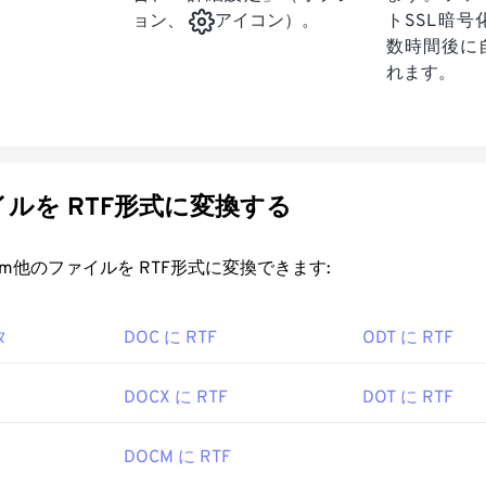
トSSL暗
ョン、
アイコン）。
数時間後に
れます。
ルを RTF形式に変換する
rt.com他のファイルを RTF形式に変換できます:
タ
DOC に RTF
ODT に RTF
DOCX に RTF
DOT に RTF
DOCM に RTF