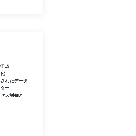
/TLS
号化
護されたデータ
ンター
クセス制御と
証