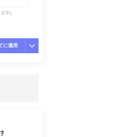
 文字)。
てに適用
ョンをリセット
適用
て保存
?