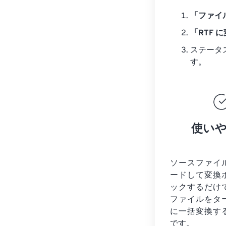
「ファイ
「RTF 
ステータ
す。
使い
ソースファイ
ードして変換
ックするだけ
ファイルを
タ
に一括変換す
です。