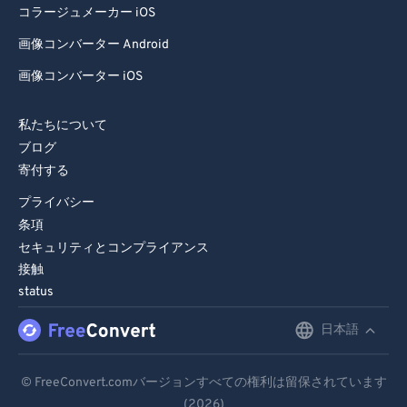
コラージュメーカー iOS
画像コンバーター Android
画像コンバーター iOS
私たちについて
ブログ
寄付する
プライバシー
条項
セキュリティとコンプライアンス
接触
status
日本語
English
Deutsch
© FreeConvert.comバージョンすべての権利は留保されています
(2026)
Español