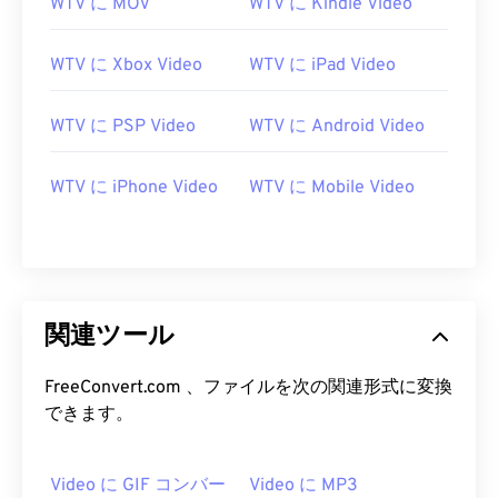
WTV に MOV
WTV に Kindle Video
役立つリンク:
https://en.wikipedia.org/wiki/WTV_(Windows_Recorde
WTV に Xbox Video
WTV に iPad Video
https://docs.microsoft.com/en-us/previous-
versions/windows/desktop/windows-media-
WTV に PSP Video
WTV に Android Video
center-sdk/bb188788(v=msdn.10)
WTV に iPhone Video
WTV に Mobile Video
関連ツール
FreeConvert.com 、ファイルを次の関連形式に変換
できます。
Video に GIF コンバー
Video に MP3