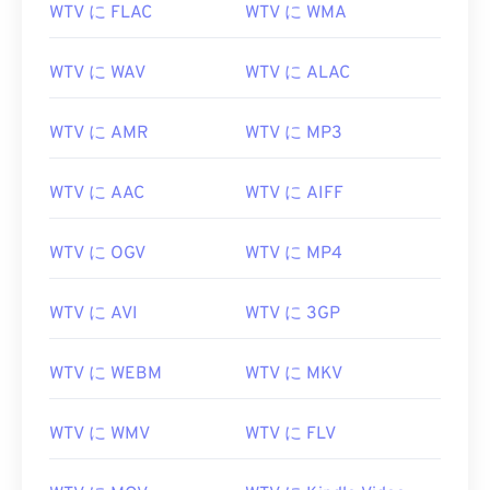
ばいいですか?
WTV に FLAC
WTV に WMA
MicrosoftはWTVのサポートを終了しましたので、
WTV に WAV
WTV に ALAC
ご注意ください。いずれにせよ、WTVファイルを開
くには
Windows Media Playerを
使用することをお勧
WTV に AMR
WTV に MP3
めします。コンテンツが著作権で保護されている場
合、録画に使用したWindows PCでのみ再生できま
す。著作権で保護されていない場合は、他のプラッ
WTV に AAC
WTV に AIFF
トフォームでも再生できます。
WTV に OGV
WTV に MP4
WTVファイルを開くことができる他のプレーヤーに
は、
VLCメディアプレーヤー
、
Cyber​​link
PowerDirector
、
Cyber​​link PowerDVD
、
Cyber​​link
WTV に AVI
WTV に 3GP
PowerProducer
などがあります。詳細については、
Microsoftのウェブサイトにあるこの
記事
をご覧く
WTV に WEBM
WTV に MKV
ださい。
開発元:
Microsoft
WTV に WMV
WTV に FLV
初回リリース:
2008