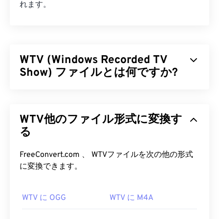
れます。
WTV (Windows Recorded TV
Show) ファイルとは何ですか?
マイクロソフトは、マイクロソフト製品で録画した
テレビ番組を保存するために、Windows Recorded
WTV他のファイル形式に変換す
TV Show (WTV) を設計しました。WTV は、ビデオ
を
る
MPEG-2
および
MPEG-4
で、オーディオを
MPEG-1
Layer II
または
Dolby Digital AC-3
で圧縮するマルチ
メディアコンテナです。メタデータと
デジタル著作
FreeConvert.com 、 WTVファイルを次の他の形式
権管理 (DRM)
をサポートしています。2008 年、
に変換できます。
WTV はマイクロソフト独自のフォーマットである
DVR-MS
に取って代わりました。
WTV に OGG
WTV に M4A
WTV ファイルを開くにはどうすれ