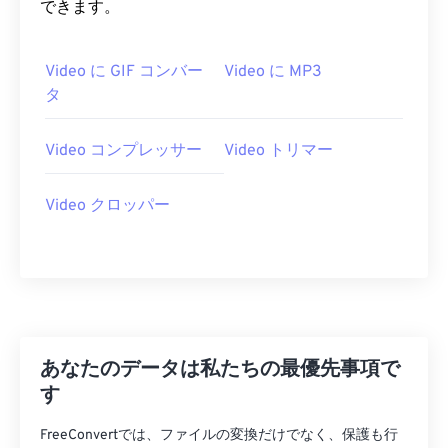
できます。
07
07
07
07
07
07
07
07
08
08
08
08
08
08
08
08
Video に GIF コンバー
Video に MP3
09
09
09
09
09
09
09
09
タ
10
10
10
10
10
10
10
10
Video コンプレッサー
Video トリマー
11
11
11
11
11
11
11
11
12
12
12
12
12
12
12
12
Video クロッパー
13
13
13
13
13
13
13
13
14
14
14
14
14
14
14
14
15
15
15
15
15
15
15
15
16
16
16
16
16
16
16
16
17
17
17
17
17
17
17
17
あなたのデータは私たちの最優先事項で
18
18
18
18
18
18
18
18
す
19
19
19
19
19
19
19
19
FreeConvertでは、ファイルの変換だけでなく、保護も行