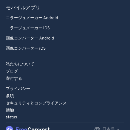
86
86
モバイルアプリ
87
87
コラージュメーカー Android
88
88
コラージュメーカー iOS
89
89
画像コンバーター Android
90
90
画像コンバーター iOS
91
91
92
92
私たちについて
ブログ
93
93
寄付する
94
94
プライバシー
95
95
条項
96
96
セキュリティとコンプライアンス
接触
97
97
status
98
98
日本語