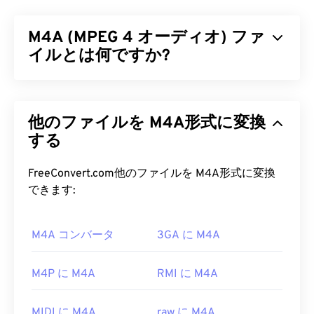
テレビ番組を保存するために、Windows Recorded
TV Show (WTV) を設計しました。WTV は、ビデオ
M4A (MPEG 4 オーディオ) ファ
を
MPEG-2
および
MPEG-4
で、オーディオを
MPEG-1
Layer II
イルとは何ですか?
または
Dolby Digital AC-3
で圧縮するマルチ
メディアコンテナです。メタデータと
デジタル著作
権管理 (DRM)
をサポートしています。2008 年、
MPEG 4 Audio（M4A）
は、Advanced Audio
WTV はマイクロソフト独自のフォーマットである
Coding（AAC）
または
Apple Lossless Audio
DVR-MS
他のファイルを M4A形式に変換
に取って代わりました。
Codec（ALAC）の
いずれかのコーダ/デコーダーア
ルゴリズムを使用してオーディオファイルを圧縮お
する
WTV ファイルを開くにはどうすれ
よびエンコードします。M4Aファイルは、他のす
ばいいですか?
べてのオーディオファイル形式と
比較して
、
MP3
FreeConvert.com他のファイルを M4A形式に変換
ファイルと最も多くの類似点を持つMP3ファイル
できます:
MicrosoftはWTVのサポートを終了しましたので、
よりもサイズが小さく、同時に高品質です。
ご注意ください。いずれにせよ、WTVファイルを開
くには
M4A コンバータ
Windows Media Playerを
3GA に M4A
使用することをお勧
M4A ファイルを開くにはどうすれ
めします。コンテンツが著作権で保護されている場
ばいいですか?
合、録画に使用したWindows PCでのみ再生できま
M4P に M4A
RMI に M4A
す。著作権で保護されていない場合は、他のプラッ
M4Aファイルは、
iTunes
、
QuickTime
、
トフォームでも再生できます。
Windows Media Player
など、ほとんどの一般的なオ
MIDI に M4A
raw に M4A