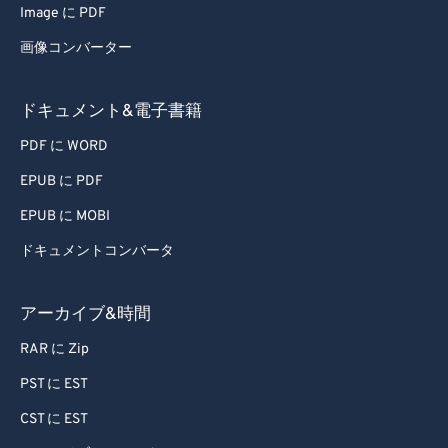
Image に PDF
60
60
画像コンバーター
61
61
62
62
ドキュメント&電子書籍
63
63
PDF に WORD
64
64
EPUB に PDF
65
65
EPUB に MOBI
66
66
ドキュメントコンバータ
67
67
68
68
アーカイブ&時間
69
69
RAR に Zip
70
70
PST に EST
71
71
CST に EST
72
72