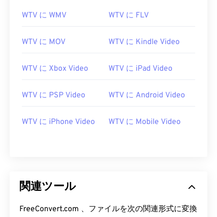
WTV に WMV
WTV に FLV
WTV に MOV
WTV に Kindle Video
WTV に Xbox Video
WTV に iPad Video
00
00
00
00
00
00
00
00
WTV に PSP Video
WTV に Android Video
00
00
00
00
00
00
00
00
WTV に iPhone Video
WTV に Mobile Video
01
01
01
01
01
01
01
01
02
02
02
02
02
02
02
02
03
03
03
03
03
03
03
03
04
04
04
04
04
04
04
04
関連ツール
05
05
05
05
05
05
05
05
06
06
06
06
06
06
06
06
FreeConvert.com 、ファイルを次の関連形式に変換