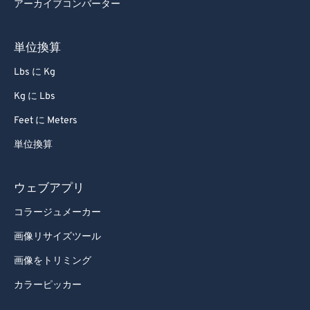
アーカイブコンバーター
73
73
74
74
単位換算
75
75
Lbs に Kg
76
76
Kg に Lbs
77
77
Feet に Meters
78
78
単位換算
79
79
80
80
ウェブアプリ
81
81
コラージュメーカー
82
82
画像リサイズツール
83
83
画像をトリミング
84
84
カラーピッカー
85
85