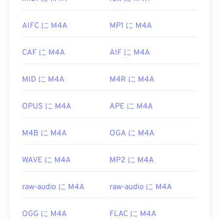
ーディオ再生プログラムで開くことができます。
WTVファイルを開くことができる他のプレーヤーに
Appleユーザーの場合、iTunesがM4Aファイルを開
は、
VLCメディアプレーヤー
、
Cyber​​link
AIFC に M4A
MP1 に M4A
くデフォルトのプログラムです。Windowsユーザー
PowerDirector
、
Cyber​​link PowerDVD
、
Cyber​​link
の場合、Windows Media Playerがデフォルトのプロ
PowerProducer
などがあります。詳細については、
グラムです。また、ファイルをハイライト表示して
CAF に M4A
AIF に M4A
Microsoftのウェブサイトにあるこの
記事
をご覧く
スペースバーを押すことでもM4Aファイルをプレ
ださい。
ビューできます。
MID に M4A
M4R に M4A
開発元:
Microsoft
さらに、M4A は
VLC メディア プレーヤー
、
Adobe
初回リリース:
2008
Premiere Pro
、
Elmedia Player
、
Winamp
などの
OPUS に M4A
APE に M4A
多数のプログラムで開くことができます。
役立つリンク:
開発元:
ISO
/
IEC
、
Moving Pictures Experts
M4B に M4A
OGA に M4A
https://en.wikipedia.org/wiki/WTV_(Windows_Recorde
Group
https://docs.microsoft.com/en-us/previous-
初回リリース:
WAVE に M4A
2001年
MP2 に M4A
versions/windows/desktop/windows-media-
center-sdk/bb188788(v=msdn.10)
役立つリンク:
raw-audio に M4A
raw-audio に M4A
https://en.wikipedia.org/wiki/MPEG-4_Part_14
https://www.loc.gov/preservation/digital/formats/fdd/
OGG に M4A
FLAC に M4A