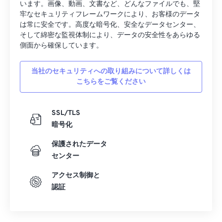
います。画像、動画、文書など、どんなファイルでも、堅
20
20
20
20
20
20
20
20
牢なセキュリティフレームワークにより、お客様のデータ
21
21
21
21
21
21
21
21
は常に安全です。高度な暗号化、安全なデータセンター、
そして綿密な監視体制により、データの安全性をあらゆる
22
22
22
22
22
22
22
22
側面から確保しています。
23
23
23
23
23
23
23
23
当社のセキュリティへの取り組みについて詳しくは
24
24
24
24
24
24
こちらをご覧ください
25
25
25
25
25
25
26
26
26
26
26
26
SSL/TLS
27
27
27
27
27
27
暗号化
28
28
28
28
28
28
保護されたデータ
29
29
29
29
29
29
センター
30
30
30
30
30
30
アクセス制御と
認証
31
31
31
31
31
31
32
32
32
32
32
32