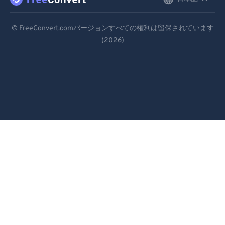
English
99
99
Deutsch
© FreeConvert.comバージョンすべての権利は留保されています
(2026)
Español
Français
Português
Italiano
Dutch
日本語
简体中文
繁體中文
한국어