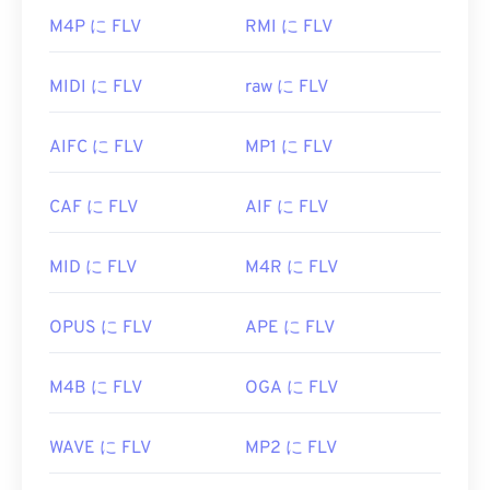
FLV ファイルを開くにはどうすれ
合、録画に使用したWindows PCでのみ再生できま
ばいいですか?
M4P に FLV
RMI に FLV
す。著作権で保護されていない場合は、他のプラッ
トフォームでも再生できます。
FLVはデフォルトで
Adobe
製品、つまり
Animate
MIDI に FLV
raw に FLV
Creative Cloud
（Animate CC）と
Flash
で開きま
WTVファイルを開くことができる他のプレーヤーに
す。Adobe Flashバージョン7以降で最適に開きま
は、
VLCメディアプレーヤー
、
Cyber​​link
AIFC に FLV
MP1 に FLV
す。FLVはチャプターや字幕をサポートしていませ
PowerDirector
、
Cyber​​link PowerDVD
、
Cyber​​link
んが、メタデータタグはサポートしています。
PowerProducer
などがあります。詳細については、
CAF に FLV
AIF に FLV
Microsoftのウェブサイトにあるこの
記事
をご覧く
FLVはオープンスタンダードに基づいているため、
ださい。
Adobe以外の多くの製品で開くことができます。
MID に FLV
M4R に FLV
FLVを開くことができる
他
のプログラムには
、VLC
開発元:
Microsoft
メディアプレーヤー
、
Zoom Player
、
初回リリース:
2008
RealNetworks RealPlayer Cloud
、
Eltima Elmedia
OPUS に FLV
APE に FLV
Player
などがあります。
役立つリンク:
開発元:
Adob​​e
M4B に FLV
OGA に FLV
https://en.wikipedia.org/wiki/WTV_(Windows_Recorde
初回リリース:
2003年
https://docs.microsoft.com/en-us/previous-
WAVE に FLV
MP2 に FLV
versions/windows/desktop/windows-media-
役立つリンク:
center-sdk/bb188788(v=msdn.10)