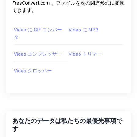
FreeConvert.com 、ファイルを次の関連形式に変換
26
26
26
26
26
26
できます。
27
27
27
27
27
27
28
28
28
28
28
28
Video に GIF コンバー
Video に MP3
29
29
29
29
29
29
タ
30
30
30
30
30
30
Video コンプレッサー
Video トリマー
31
31
31
31
31
31
32
32
32
32
32
32
Video クロッパー
33
33
33
33
33
33
34
34
34
34
34
34
35
35
35
35
35
35
36
36
36
36
36
36
37
37
37
37
37
37
あなたのデータは私たちの最優先事項で
す
38
38
38
38
38
38