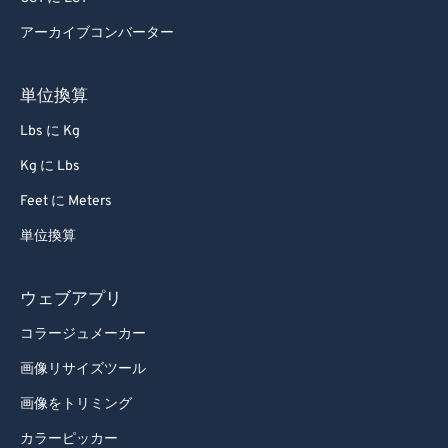
92
92
アーカイブコンバーター
93
93
94
94
単位換算
95
95
Lbs に Kg
96
96
Kg に Lbs
97
97
Feet に Meters
98
98
単位換算
99
99
ウェブアプリ
コラージュメーカー
画像リサイズツール
画像をトリミング
カラーピッカー