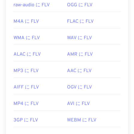
https://en.wikipedia.org/wiki/Flash_Video
raw-audio に FLV
OGG に FLV
https://www.lifewire.com/flv-file
M4A に FLV
FLAC に FLV
WMA に FLV
WAV に FLV
ALAC に FLV
AMR に FLV
MP3 に FLV
AAC に FLV
AIFF に FLV
OGV に FLV
MP4 に FLV
AVI に FLV
3GP に FLV
WEBM に FLV