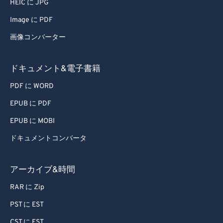
HEIC に JPG
79
79
Image に PDF
80
80
画像コンバーター
81
81
82
82
ドキュメント&電子書籍
83
83
PDF に WORD
84
84
EPUB に PDF
85
85
EPUB に MOBI
86
86
ドキュメントコンバータ
87
87
88
88
アーカイブ&時間
89
89
RAR に Zip
90
90
PST に EST
91
91
CST に EST