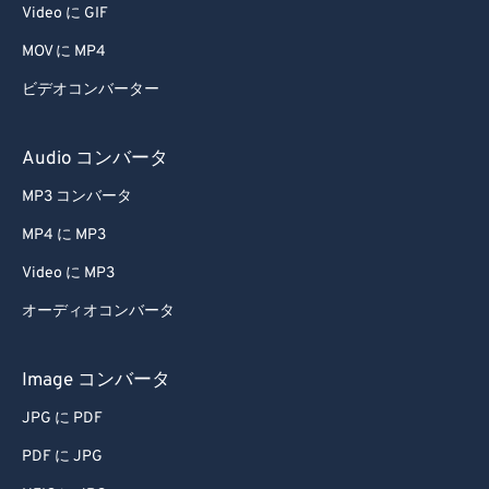
65
65
Video に GIF
66
66
MOV に MP4
67
67
ビデオコンバーター
68
68
69
69
Audio コンバータ
70
70
MP3 コンバータ
71
71
MP4 に MP3
72
72
Video に MP3
73
73
オーディオコンバータ
74
74
75
75
Image コンバータ
76
76
JPG に PDF
77
77
PDF に JPG
78
78