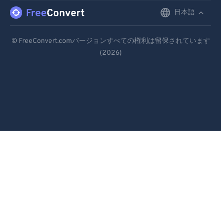
日本語
English
Deutsch
© FreeConvert.comバージョンすべての権利は留保されています
(2026)
Español
Français
Português
Italiano
Dutch
日本語
简体中文
繁體中文
한국어