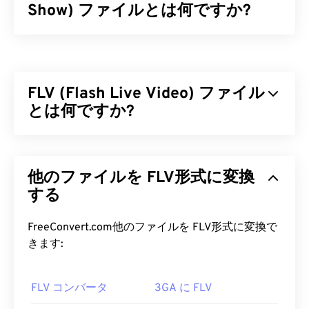
Show) ファイルとは何ですか?
マイクロソフトは、マイクロソフト製品で録画した
テレビ番組を保存するために、Windows Recorded
TV Show (WTV) を設計しました。WTV は、ビデオ
FLV (Flash Live Video) ファイル
を
MPEG-2
および
MPEG-4
で、オーディオを
MPEG-1
Layer II
とは何ですか?
または
Dolby Digital AC-3
で圧縮するマルチ
メディアコンテナです。メタデータと
デジタル著作
権管理 (DRM)
をサポートしています。2008 年、
Flash Live Video（FLV）は、その名の通り
Flash
ビ
WTV はマイクロソフト独自のフォーマットである
デオの一種です。高品質で同期の取れたマルチメデ
DVR-MS
他のファイルを FLV形式に変換
に取って代わりました。
ィアコンテンツを、主にインターネット経由で配信
する人気のフォーマットです。メディアコンテナと
する
WTV ファイルを開くにはどうすれ
しても機能するため、
コーデック
を使用してファイ
ばいいですか?
ルサイズを圧縮します。FLVは、ISOベースメディ
FreeConvert.com他のファイルを FLV形式に変換で
アファイルフォーマットとも呼ばれるオープンスタ
きます:
MicrosoftはWTVのサポートを終了しましたので、
ンダード
ISO/IEC 14496-12:2008
を採用しており、
ご注意ください。いずれにせよ、WTVファイルを開
柔軟性と独立性という利点があります。
くには
FLV コンバータ
Windows Media Playerを
3GA に FLV
使用することをお勧
めします。コンテンツが著作権で保護されている場