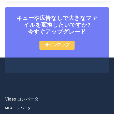
52
52
52
52
52
52
53
53
53
53
53
53
キューや広告なしで大きなファ
54
54
54
54
54
54
イルを変換したいですか?
55
55
55
55
55
55
今すぐアップグレード
56
56
56
56
56
56
57
57
57
57
57
57
サインアップ
58
58
58
58
58
58
59
59
59
59
59
59
60
60
61
61
62
62
63
63
Video コンバータ
64
64
MP4 コンバータ