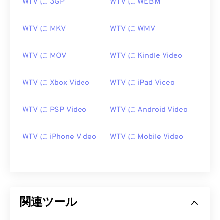
WTV に 3GP
WTV に WEBM
13
13
13
13
13
13
13
13
WTV に MKV
WTV に WMV
14
14
14
14
14
14
14
14
15
15
15
15
15
15
15
15
WTV に MOV
WTV に Kindle Video
16
16
16
16
16
16
16
16
17
17
17
17
17
17
17
17
WTV に Xbox Video
WTV に iPad Video
18
18
18
18
18
18
18
18
WTV に PSP Video
WTV に Android Video
19
19
19
19
19
19
19
19
20
20
20
20
20
20
20
20
WTV に iPhone Video
WTV に Mobile Video
21
21
21
21
21
21
21
21
22
22
22
22
22
22
22
22
23
23
23
23
23
23
23
23
24
24
24
24
24
24
関連ツール
25
25
25
25
25
25