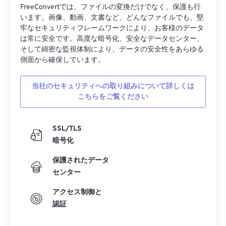
39
39
39
39
39
39
FreeConvertでは、ファイルの変換だけでなく、保護も行
います。画像、動画、文書など、どんなファイルでも、堅
40
40
40
40
40
40
牢なセキュリティフレームワークにより、お客様のデータ
は常に安全です。高度な暗号化、安全なデータセンター、
41
41
41
41
41
41
そして綿密な監視体制により、データの安全性をあらゆる
42
42
42
42
42
42
側面から確保しています。
43
43
43
43
43
43
当社のセキュリティへの取り組みについて詳しくは
44
44
44
44
44
44
こちらをご覧ください
45
45
45
45
45
45
46
46
46
46
46
46
SSL/TLS
暗号化
47
47
47
47
47
47
48
48
48
48
48
48
保護されたデータ
センター
49
49
49
49
49
49
アクセス制御と
50
50
50
50
50
50
認証
51
51
51
51
51
51