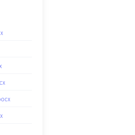
CX
X
CX
DOCX
X