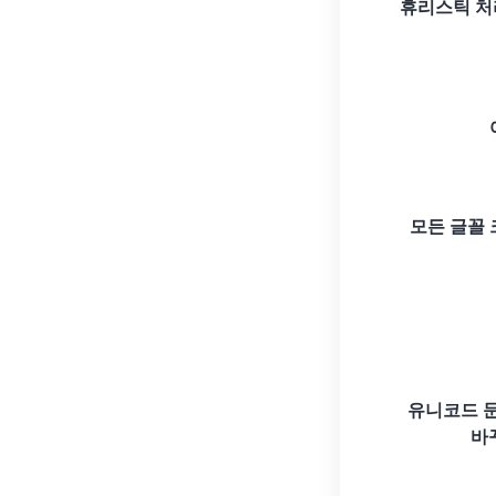
휴리스틱 처
모든 글꼴 크
유니코드 문
바