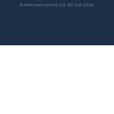
Deutsch
© FreeConvert.com버전 모든 권리 보유 (2026)
Español
Français
Português
Italiano
Dutch
日本語
简体中文
繁體中文
한국어
Svenska