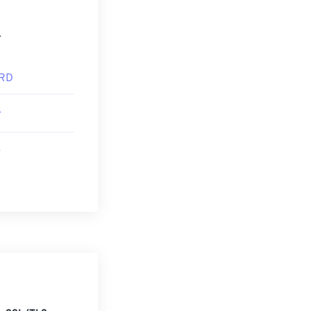
.
RD
F
F