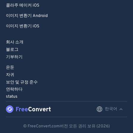
85
85
콜라주 메이커 iOS
86
86
이미지 변환기 Android
87
87
이미지 변환기 iOS
88
88
회사 소개
89
89
블로그
90
90
기부하기
91
91
은둔
92
92
자귀
보안 및 규정 준수
93
93
연락하다
94
94
status
95
95
한국어
English
96
96
Deutsch
97
97
© FreeConvert.com버전 모든 권리 보유 (2026)