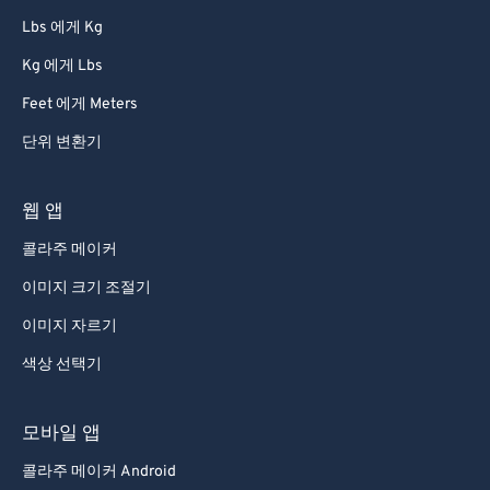
72
72
Lbs 에게 Kg
73
73
Kg 에게 Lbs
74
74
Feet 에게 Meters
75
75
단위 변환기
76
76
77
77
웹 앱
78
78
콜라주 메이커
79
79
이미지 크기 조절기
80
80
이미지 자르기
81
81
색상 선택기
82
82
83
83
모바일 앱
84
84
콜라주 메이커 Android