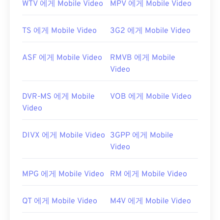
WTV 에게 Mobile Video
MPV 에게 Mobile Video
TS 에게 Mobile Video
3G2 에게 Mobile Video
ASF 에게 Mobile Video
RMVB 에게 Mobile
Video
00
00
00
00
00
00
00
00
DVR-MS 에게 Mobile
VOB 에게 Mobile Video
Video
00
00
00
00
00
00
00
00
DIVX 에게 Mobile Video
3GPP 에게 Mobile
01
01
01
01
01
01
01
01
Video
02
02
02
02
02
02
02
02
MPG 에게 Mobile Video
RM 에게 Mobile Video
03
03
03
03
03
03
03
03
04
04
04
04
04
04
04
04
QT 에게 Mobile Video
M4V 에게 Mobile Video
05
05
05
05
05
05
05
05