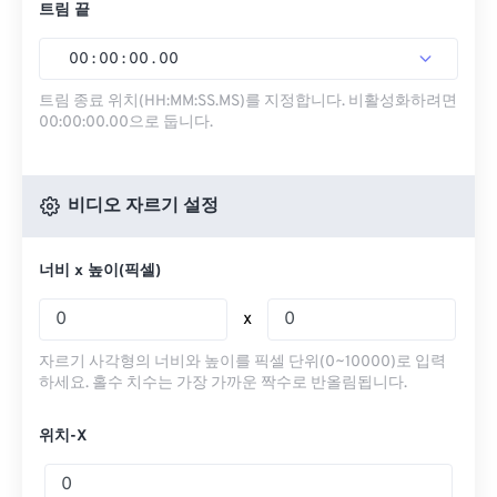
트림 끝
00
:
00
:
00
.
00
트림 종료 위치(HH:MM:SS.MS)를 지정합니다. 비활성화하려면
00:00:00.00으로 둡니다.
비디오 자르기 설정
너비 x 높이(픽셀)
x
자르기 사각형의 너비와 높이를 픽셀 단위(0~10000)로 입력
하세요. 홀수 치수는 가장 가까운 짝수로 반올림됩니다.
위치-X