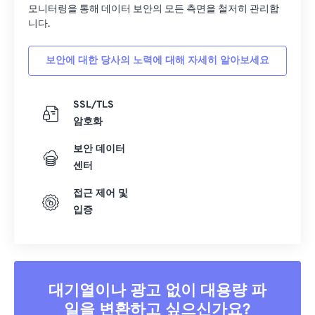
19
19
19
19
19
19
19
19
모니터링을 통해 데이터 보안의 모든 측면을 철저히 관리합
니다.
20
20
20
20
20
20
20
20
21
21
21
21
21
21
21
21
보안에 대한 당사의 노력에 대해 자세히 알아보세요
22
22
22
22
22
22
22
22
23
23
23
23
23
23
23
23
SSL/TLS
암호화
24
24
24
24
24
24
25
25
25
25
25
25
보안 데이터
센터
26
26
26
26
26
26
접근 제어 및
27
27
27
27
27
27
입증
28
28
28
28
28
28
29
29
29
29
29
29
30
30
30
30
30
30
대기열이나 광고 없이 대용량 파
31
31
31
31
31
31
일을 변환하고 싶으신가요?