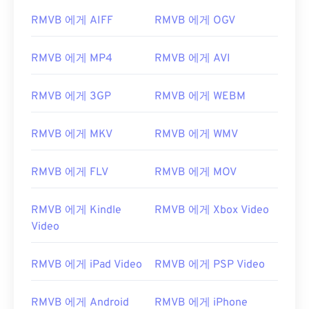
00
00
00
00
00
00
00
00
RMVB 에게 AIFF
RMVB 에게 OGV
00
00
00
00
00
00
00
00
RMVB 에게 MP4
RMVB 에게 AVI
01
01
01
01
01
01
01
01
RMVB 에게 3GP
RMVB 에게 WEBM
02
02
02
02
02
02
02
02
03
03
03
03
03
03
03
03
RMVB 에게 MKV
RMVB 에게 WMV
04
04
04
04
04
04
04
04
05
05
05
05
05
05
05
05
RMVB 에게 FLV
RMVB 에게 MOV
06
06
06
06
06
06
06
06
RMVB 에게 Kindle
RMVB 에게 Xbox Video
07
07
07
07
07
07
07
07
Video
08
08
08
08
08
08
08
08
09
09
09
09
09
09
09
09
RMVB 에게 iPad Video
RMVB 에게 PSP Video
10
10
10
10
10
10
10
10
RMVB 에게 Android
RMVB 에게 iPhone