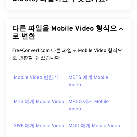
RealMedia 가변 비트레이트(
RMVB
)는 RealMedia
멀티미디어 컨테이너 형식의 확장판입니다. 가변 비
다른 파일을 Mobile Video 형식으
트레이트(VBR) 압축 방식을 사용하는데, 이는 멀티
미디어 콘텐츠의 특정 세그먼트를 압축하기 어렵거
로 변환
나 쉬운 정도에 따라 대역폭을 조절한다는 것을 의미
합니다. 예를 들어, 액션이 많은 장면과 적은 장면의
FreeConvert.com 다른 파일도 Mobile Video 형식으
압축률을 다르게 적용할 수 있습니다.
로 변환할 수 있습니다.
RMVB 파일을 어떻게 여나요?
Mobile Video 변환기
M2TS 에게 Mobile
RealPlayer는
Windows, Mac OS X, Linux에서 RMVB
Video
파일 재생을 지원합니다.
RealNetworks에서
RMVB
를 개발한 이후, RealPlayer는 이 파일 형식의 기본
MTS 에게 Mobile Video
MPEG 에게 Mobile
플랫폼이 되었습니다. 무료로
다운로드
할 수 있으며
Video
사용하기 쉽습니다. 자막, 자막 및 스트리밍을 지원합
니다.
SWF 에게 Mobile Video
MOD 에게 Mobile Video
RMVB 파일을 열 수 있는 다른 소프트웨어로는
VLC