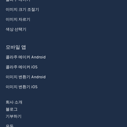
90
90
91
91
이미지 크기 조절기
92
92
이미지 자르기
93
93
색상 선택기
94
94
모바일 앱
95
95
콜라주 메이커 Android
96
96
97
97
콜라주 메이커 iOS
98
98
이미지 변환기 Android
99
99
이미지 변환기 iOS
회사 소개
블로그
기부하기
은둔