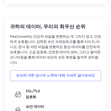
25
25
25
25
25
25
26
26
26
26
26
26
27
27
27
27
27
27
귀하의 데이터, 우리의 최우선 순위
28
28
28
28
28
28
FreeConvert는 단순히 파일을 변환하는 데 그치지 않고, 안전
29
29
29
29
29
29
하게 보호합니다. 강력한 보안 프레임워크를 통해 이미지, 비
디오, 문서 등 어떤 파일을 변환하든 항상 데이터를 안전하게
30
30
30
30
30
30
보호합니다. 고급 암호화, 안전한 데이터 센터, 그리고 철저한
모니터링을 통해 데이터 보안의 모든 측면을 철저히 관리합
31
31
31
31
31
31
니다.
32
32
32
32
32
32
33
33
33
33
33
33
보안에 대한 당사의 노력에 대해 자세히 알아보세요
34
34
34
34
34
34
SSL/TLS
35
35
35
35
35
35
암호화
36
36
36
36
36
36
보안 데이터
37
37
37
37
37
37