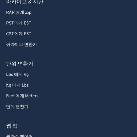
아카이브 & 시간
77
77
78
78
RAR 에게 Zip
79
79
PST 에게 EST
80
80
CST 에게 EST
81
81
아카이브 변환기
82
82
단위 변환기
83
83
84
84
Lbs 에게 Kg
85
85
Kg 에게 Lbs
86
86
Feet 에게 Meters
87
87
단위 변환기
88
88
웹 앱
89
89
콜라주 메이커