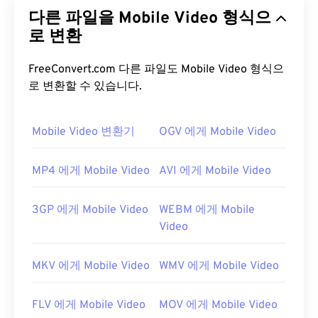
을 저장하기 위해 Windows 녹화된 TV 프로그램
다른 파일을 Mobile Video 형식으
(WTV)을 개발했습니다. WTV는 비디오를
MPEG-2
및
MPEG-4
로 변환
로, 오디오를
MPEG-1 Layer II
또는
Dolby
Digital AC-3
으로 압축하는 멀티미디어 컨테이너입
니다. 메타데이터와
디지털 저작권 관리(DRM)를
지
FreeConvert.com 다른 파일도 Mobile Video 형식으
원합니다. 2008년에 WTV는 Microsoft의 또 다른 독
로 변환할 수 있습니다.
점 형식인
DVR-MS를
대체했습니다.
Mobile Video 변환기
OGV 에게 Mobile Video
WTV 파일을 어떻게 여나요?
Microsoft는 더 이상 WTV를 지원하지 않습니다. 그럼
MP4 에게 Mobile Video
AVI 에게 Mobile Video
에도 불구하고 WTV 파일을 열려면
Windows Media
Player를
사용하는 것이 가장 좋습니다. 저작권으로
3GP 에게 Mobile Video
WEBM 에게 Mobile
보호되는 콘텐츠의 경우, 녹화에 사용된 Windows PC
Video
에서만 재생됩니다. 저작권으로 보호되지 않는 콘텐
츠의 경우, 다른 플랫폼에서도 재생할 수 있습니다.
MKV 에게 Mobile Video
WMV 에게 Mobile Video
WTV 파일을 열 수 있는 다른 플레이어로는
VLC 미디
어 플레이어
,
Cyberlink PowerDirector
,
Cyberlink
FLV 에게 Mobile Video
MOV 에게 Mobile Video
PowerDVD
,
Cyberlink PowerProducer
등이 있습니