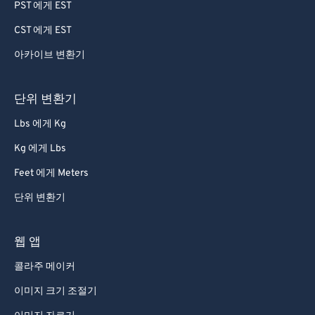
PST 에게 EST
79
79
CST 에게 EST
80
80
아카이브 변환기
81
81
82
82
단위 변환기
83
83
Lbs 에게 Kg
84
84
Kg 에게 Lbs
85
85
Feet 에게 Meters
86
86
단위 변환기
87
87
88
88
웹 앱
89
89
콜라주 메이커
90
90
이미지 크기 조절기
91
91