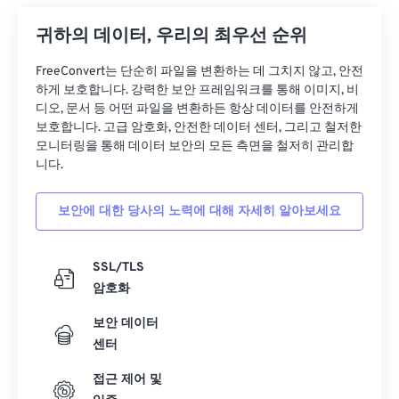
26
26
26
26
26
26
귀하의 데이터, 우리의 최우선 순위
27
27
27
27
27
27
FreeConvert는 단순히 파일을 변환하는 데 그치지 않고, 안전
28
28
28
28
28
28
하게 보호합니다. 강력한 보안 프레임워크를 통해 이미지, 비
29
29
29
29
29
29
디오, 문서 등 어떤 파일을 변환하든 항상 데이터를 안전하게
보호합니다. 고급 암호화, 안전한 데이터 센터, 그리고 철저한
30
30
30
30
30
30
모니터링을 통해 데이터 보안의 모든 측면을 철저히 관리합
니다.
31
31
31
31
31
31
32
32
32
32
32
32
보안에 대한 당사의 노력에 대해 자세히 알아보세요
33
33
33
33
33
33
34
34
34
34
34
34
SSL/TLS
암호화
35
35
35
35
35
35
36
36
36
36
36
36
보안 데이터
센터
37
37
37
37
37
37
접근 제어 및
38
38
38
38
38
38