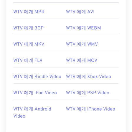
00
00
00
00
00
00
00
00
WTV 에게 MP4
WTV 에게 AVI
01
01
01
01
01
01
01
01
WTV 에게 3GP
WTV 에게 WEBM
02
02
02
02
02
02
02
02
03
03
03
03
03
03
03
03
WTV 에게 MKV
WTV 에게 WMV
04
04
04
04
04
04
04
04
05
05
05
05
05
05
05
05
WTV 에게 FLV
WTV 에게 MOV
06
06
06
06
06
06
06
06
WTV 에게 Kindle Video
WTV 에게 Xbox Video
07
07
07
07
07
07
07
07
08
08
08
08
08
08
08
08
WTV 에게 iPad Video
WTV 에게 PSP Video
09
09
09
09
09
09
09
09
WTV 에게 Android
WTV 에게 iPhone Video
10
10
10
10
10
10
10
10
Video
11
11
11
11
11
11
11
11
12
12
12
12
12
12
12
12