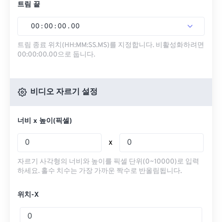
트림 끝
00
:
00
:
00
.
00
트림 종료 위치(HH:MM:SS.MS)를 지정합니다. 비활성화하려면
00:00:00.00으로 둡니다.
비디오 자르기 설정
너비 x 높이(픽셀)
x
자르기 사각형의 너비와 높이를 픽셀 단위(0~10000)로 입력
하세요. 홀수 치수는 가장 가까운 짝수로 반올림됩니다.
위치-X