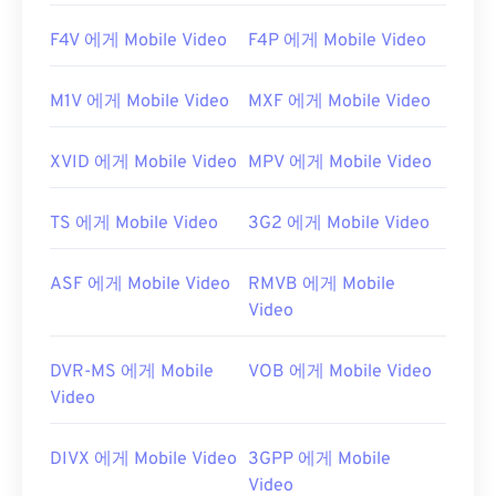
다. 자세한 내용은 Microsoft 웹 사이트의 이
문서를
참조하세요.
F4V 에게 Mobile Video
F4P 에게 Mobile Video
개발자:
Microsoft
M1V 에게 Mobile Video
MXF 에게 Mobile Video
최초 출시:
2008년
유용한 링크:
XVID 에게 Mobile Video
MPV 에게 Mobile Video
https://en.wikipedia.org/wiki/WTV_(윈도우_녹화
_TV_쇼)
TS 에게 Mobile Video
3G2 에게 Mobile Video
https://docs.microsoft.com/en-us/이전-버
전/windows/desktop/windows-media-center-
ASF 에게 Mobile Video
RMVB 에게 Mobile
sdk/bb188788(v=msdn.10)
Video
DVR-MS 에게 Mobile
VOB 에게 Mobile Video
Video
DIVX 에게 Mobile Video
3GPP 에게 Mobile
Video