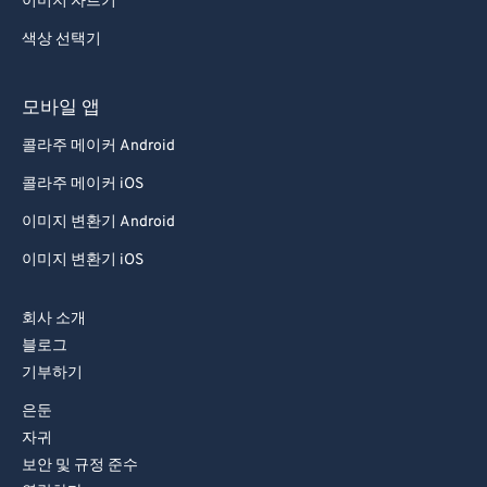
이미지 자르기
92
92
색상 선택기
93
93
94
94
모바일 앱
95
95
콜라주 메이커 Android
96
96
콜라주 메이커 iOS
97
97
이미지 변환기 Android
98
98
이미지 변환기 iOS
99
99
회사 소개
블로그
기부하기
은둔
자귀
보안 및 규정 준수