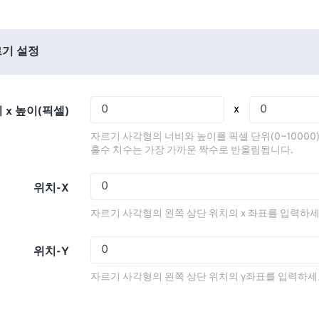
01
01
01
01
05
05
05
05
02
02
02
02
06
06
06
06
03
03
03
03
기 설정
07
07
07
07
04
04
04
04
08
08
08
08
05
05
05
05
x
 x 높이(픽셀)
09
09
09
09
06
06
06
06
자르기 사각형의 너비와 높이를 픽셀 단위(0~10000
10
10
10
10
07
07
07
07
홀수 치수는 가장 가까운 짝수로 반올림됩니다.
11
11
11
11
08
08
08
08
위치-X
12
12
12
12
09
09
09
09
자르기 사각형의 왼쪽 상단 위치의 x 좌표를 입력하세
13
13
13
13
10
10
10
10
14
14
14
14
11
11
11
11
위치-Y
15
15
15
15
12
12
12
12
자르기 사각형의 왼쪽 상단 위치의 y좌표를 입력하세
16
16
16
16
13
13
13
13
17
17
17
17
14
14
14
14