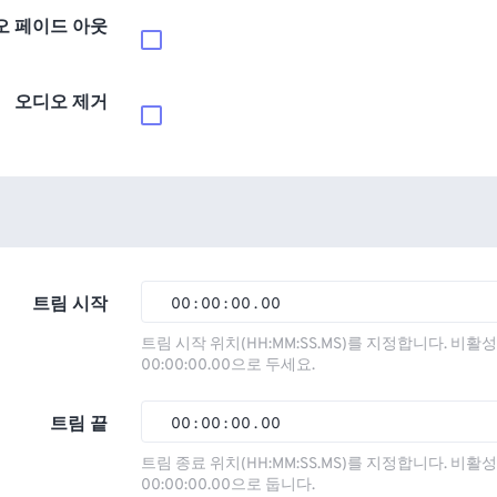
오 페이드 아웃
오디오 제거
트림 시작
00
:
00
:
00
.
00
00
00
00
00
트림 시작 위치(HH:MM:SS.MS)를 지정합니다. 비
00:00:00.00으로 두세요.
01
01
01
01
02
02
02
02
트림 끝
00
:
00
:
00
.
00
03
03
03
03
00
00
00
00
트림 종료 위치(HH:MM:SS.MS)를 지정합니다. 비
00:00:00.00으로 둡니다.
04
04
04
04