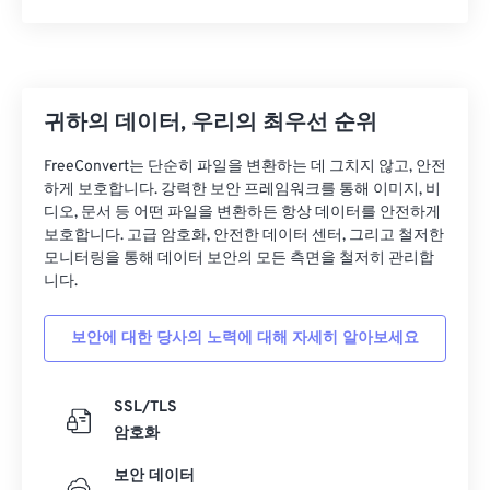
29
29
29
29
29
29
30
30
30
30
30
30
31
31
31
31
31
31
귀하의 데이터, 우리의 최우선 순위
32
32
32
32
32
32
33
33
33
33
33
33
FreeConvert는 단순히 파일을 변환하는 데 그치지 않고, 안전
하게 보호합니다. 강력한 보안 프레임워크를 통해 이미지, 비
34
34
34
34
34
34
디오, 문서 등 어떤 파일을 변환하든 항상 데이터를 안전하게
35
35
35
35
35
35
보호합니다. 고급 암호화, 안전한 데이터 센터, 그리고 철저한
모니터링을 통해 데이터 보안의 모든 측면을 철저히 관리합
36
36
36
36
36
36
니다.
37
37
37
37
37
37
보안에 대한 당사의 노력에 대해 자세히 알아보세요
38
38
38
38
38
38
39
39
39
39
39
39
SSL/TLS
40
40
40
40
40
40
암호화
41
41
41
41
41
41
보안 데이터