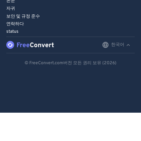
은둔
자귀
보안 및 규정 준수
연락하다
status
한국어
English
Deutsch
© FreeConvert.com버전 모든 권리 보유 (2026)
Español
Français
Português
Italiano
Dutch
日本語