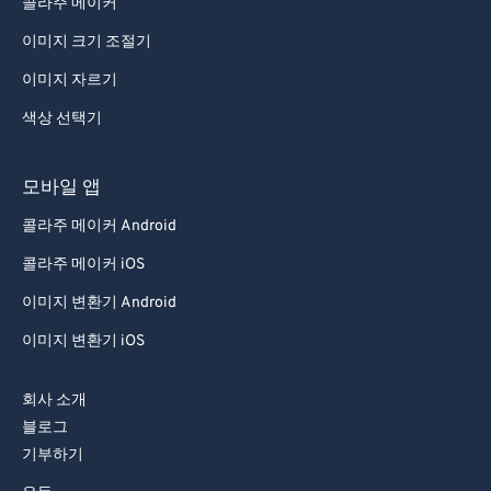
콜라주 메이커
95
95
이미지 크기 조절기
96
96
이미지 자르기
97
97
색상 선택기
98
98
99
99
모바일 앱
콜라주 메이커 Android
콜라주 메이커 iOS
이미지 변환기 Android
이미지 변환기 iOS
회사 소개
블로그
기부하기