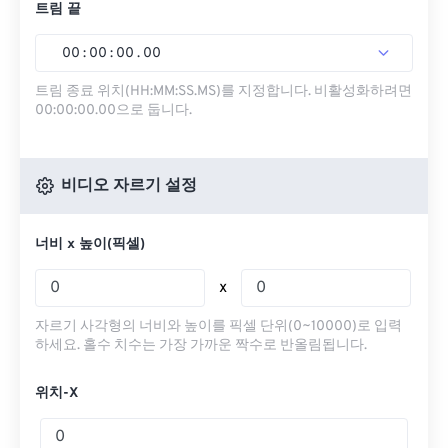
트림 끝
00
:
00
:
00
.
00
트림 종료 위치(HH:MM:SS.MS)를 지정합니다. 비활성화하려면
00:00:00.00으로 둡니다.
비디오 자르기 설정
너비 x 높이(픽셀)
x
자르기 사각형의 너비와 높이를 픽셀 단위(0~10000)로 입력
하세요. 홀수 치수는 가장 가까운 짝수로 반올림됩니다.
위치-X