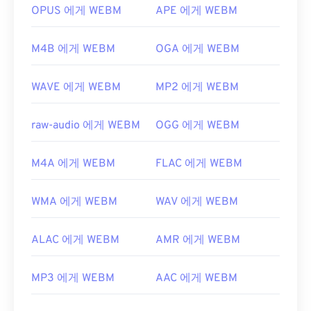
유용한 링크:
OPUS 에게 WEBM
APE 에게 WEBM
https://en.wikipedia.org/wiki/WebM
M4B 에게 WEBM
OGA 에게 WEBM
https://tools.google.com/dlpage/webmmf/
WAVE 에게 WEBM
MP2 에게 WEBM
raw-audio 에게 WEBM
OGG 에게 WEBM
M4A 에게 WEBM
FLAC 에게 WEBM
WMA 에게 WEBM
WAV 에게 WEBM
ALAC 에게 WEBM
AMR 에게 WEBM
MP3 에게 WEBM
AAC 에게 WEBM