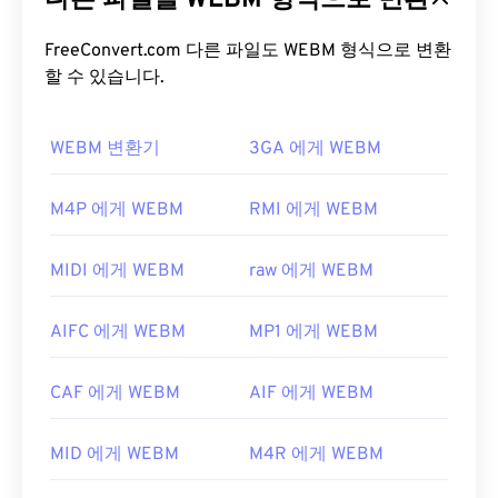
다른 파일을 WEBM 형식으로 변환
리밍, 첨부 파일, 3D 코덱, 3D 컨테이너 및 하드웨어
플레이어를 지원합니다. WEBM은 비디오 스트림을
FreeConvert.com 다른 파일도 WEBM 형식으로 변환
VP8
할 수 있습니다.
또는
VP9
코덱으로, 오디오 스트림을
Vorbis
또
는
Opus
코덱으로 압축합니다.
WEBM 변환기
3GA 에게 WEBM
WEBM 파일을 어떻게 여나요?
VLC 미디어 플레이어
와
MPlayer는
모든 운영 체제
M4P 에게 WEBM
RMI 에게 WEBM
(OS)에서 WEBM 파일을 열 수 있습니다. WEBM 파일
을 여는 다른 좋은 방법으로는 Microsoft Windows
MIDI 에게 WEBM
raw 에게 WEBM
OS용
Winamp
와 Mac OS X용
Elmedia가
있습니다.
Microsoft 브라우저에는 WebM
코덱이
내장되어 있
AIFC 에게 WEBM
MP1 에게 WEBM
지 않습니다. 따라서
코덱을
별도로 설치해야 합니다.
하지만 대부분의 브라우저는 WEBM 파일을 지원합
CAF 에게 WEBM
AIF 에게 WEBM
니다.
개발자:
Google
;
CoreCodec, Inc
.
MID 에게 WEBM
M4R 에게 WEBM
최초 출시:
2010년