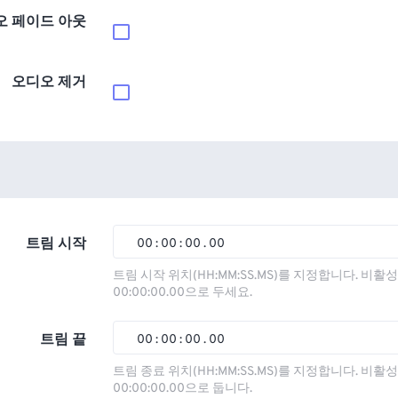
오 페이드 아웃
오디오 제거
트림 시작
00
:
00
:
00
.
00
00
00
00
00
트림 시작 위치(HH:MM:SS.MS)를 지정합니다. 비
00:00:00.00으로 두세요.
01
01
01
01
02
02
02
02
트림 끝
00
:
00
:
00
.
00
03
03
03
03
00
00
00
00
트림 종료 위치(HH:MM:SS.MS)를 지정합니다. 비
00:00:00.00으로 둡니다.
04
04
04
04