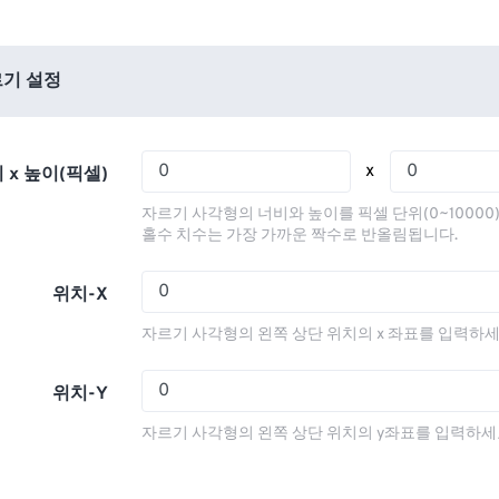
01
01
01
01
05
05
05
05
02
02
02
02
06
06
06
06
03
03
03
03
기 설정
07
07
07
07
04
04
04
04
08
08
08
08
05
05
05
05
x
 x 높이(픽셀)
09
09
09
09
06
06
06
06
자르기 사각형의 너비와 높이를 픽셀 단위(0~10000
10
10
10
10
07
07
07
07
홀수 치수는 가장 가까운 짝수로 반올림됩니다.
11
11
11
11
08
08
08
08
위치-X
12
12
12
12
09
09
09
09
자르기 사각형의 왼쪽 상단 위치의 x 좌표를 입력하세
13
13
13
13
10
10
10
10
14
14
14
14
11
11
11
11
위치-Y
15
15
15
15
12
12
12
12
자르기 사각형의 왼쪽 상단 위치의 y좌표를 입력하세
16
16
16
16
13
13
13
13
17
17
17
17
14
14
14
14