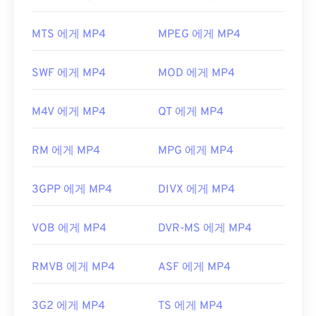
MP4 파일을 어떻게 여나요?
MP3 파일을 열 수 있는 또 다른 프로그램은
VLC 미
MTS 에게 MP4
MPEG 에게 MP4
디어 플레이어
입니다. MP3 확장자를 사용하는 다른
MP4 파일은 운영 체제의 기본 비디오 플레이어에서
두 가지 파일 형식이 있다는 점에 유의하세요. 하나는
열립니다. 파일을 두 번 클릭하면 열립니다. 타사 소
더 이상 사용되지 않는
Masterpoint Green Points
SWF 에게 MP4
MOD 에게 MP4
프트웨어는 필요하지 않습니다. Windows에서는
Data
이고, 다른 하나는 비트코인으로 몸값을 요구했
Windows Media Player
로, Mac에서는
QuickTime
으
던 맬웨어인
TeslaCrypt 3.0 랜섬웨어 암호화 파일
입
M4V 에게 MP4
QT 에게 MP4
로 열립니다.
니다. 다행히 현재는 비활성화되어 더 이상 위협이 되
지 않습니다.
일부 기기, 특히 모바일 기기에서는 이 파일 형식을
RM 에게 MP4
MPG 에게 MP4
여는 데 문제가 발생할 수 있습니다. MP4는 다양한
개발자:
ISO
/
IEC
,
동영상 전문가 그룹
종류의 데이터를 담고 있는 컨테이너이므로, 파일을
최초 출시:
1993년
3GPP 에게 MP4
DIVX 에게 MP4
여는 데 문제가 있는 경우 일반적으로 컨테이너의 데
이터(오디오 또는 비디오 코덱)가 기기의 OS와 호환
유용한 링크:
되지 않음을 의미합니다. 이 문제를 해결하려면
VLC
VOB 에게 MP4
DVR-MS 에게 MP4
https://en.wikipedia.org/wiki/MP3
미디어 플레이어를
사용해 보세요.
https://mpeg.chiariglione.org/standards/mpeg-a/
개발자:
Moving Picture Experts Group(MPEG)
RMVB 에게 MP4
ASF 에게 MP4
음악-플레이어-애플리케이션-포맷.html
표준:
ISO/IEC 14496
3G2 에게 MP4
TS 에게 MP4
최초 출시:
1999년