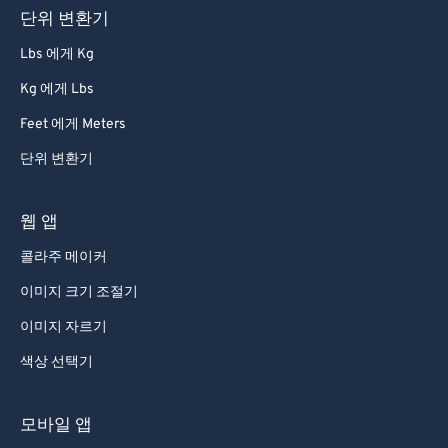
단위 변환기
86
86
Lbs 에게 Kg
87
87
Kg 에게 Lbs
88
88
Feet 에게 Meters
89
89
단위 변환기
90
90
91
91
웹 앱
92
92
콜라주 메이커
93
93
이미지 크기 조절기
94
94
이미지 자르기
95
95
색상 선택기
96
96
97
97
모바일 앱
98
98