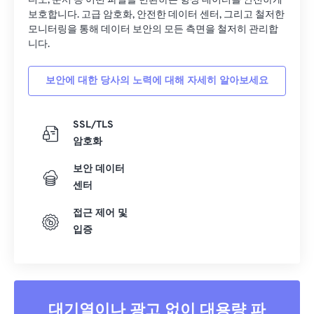
디오, 문서 등 어떤 파일을 변환하든 항상 데이터를 안전하게
33
33
33
33
33
33
보호합니다. 고급 암호화, 안전한 데이터 센터, 그리고 철저한
모니터링을 통해 데이터 보안의 모든 측면을 철저히 관리합
34
34
34
34
34
34
니다.
35
35
35
35
35
35
보안에 대한 당사의 노력에 대해 자세히 알아보세요
36
36
36
36
36
36
37
37
37
37
37
37
SSL/TLS
38
38
38
38
38
38
암호화
39
39
39
39
39
39
보안 데이터
40
40
40
40
40
40
센터
41
41
41
41
41
41
접근 제어 및
42
42
42
42
42
42
입증
43
43
43
43
43
43
44
44
44
44
44
44
45
45
45
45
45
45
대기열이나 광고 없이 대용량 파