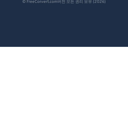
© FreeConvert.com버전 모든 권리 보유 (2026)
Español
Français
Português
Italiano
Dutch
日本語
简体中文
繁體中文
한국어
Svenska
Türkçe