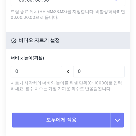
00
:
00
:
00
.
00
트림 종료 위치(HH:MM:SS.MS)를 지정합니다. 비활성화하려면
00:00:00.00으로 둡니다.
비디오 자르기 설정
너비 x 높이(픽셀)
x
자르기 사각형의 너비와 높이를 픽셀 단위(0~10000)로 입력
하세요. 홀수 치수는 가장 가까운 짝수로 반올림됩니다.
모두에게 적용
모든 옵션 재설정