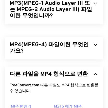
MP3(MPEG-1 Audio Layer III 또
는 MPEG-2 Audio Layer III) 파일
이란 무엇입니까?
MPEG-1 오디오 레이어 III 또는 MPEG-2 오디오 레이
어 III(MP3)는
사운드 시퀀스를 매우 작은 파일로 압
축하여
디지털 저장 및 전송을 가능하게 하는 디지털
MP4(MPEG-4) 파일이란 무엇인
오디오 코딩 형식입니다. MP3 파일은 소비자에게 가
장 널리 사용되는 오디오 파일입니다. 크기가 작고 품
가요?
질이 우수하여
MP3
파일은 폭넓은 사용자가 이용할
수 있을 뿐만 아니라 저장 및 공유도 용이합니다.
MPEG-4(MP4)는 멀티미디어 데이터(주로 오디오 및
비디오)를 저장할 수 있는 컨테이너 비디오 형식입니
MP3 파일을 어떻게 여나요?
다른 파일을 MP4 형식으로 변환
다. 다양한 기기 및 운영 체제와 호환되며,
코덱을
사
용하여 파일 크기를 압축하여 관리 및 저장이 용이한
MP3 파일은 널리 보급되어 대부분의 주요 오디오 재
파일을 제공합니다. 또한 YouTube와 같은 인터넷 스
FreeConvert.com 다른 파일도 MP4 형식으로 변환할
생 프로그램에서 지원합니다. 파일을 클릭하기만 하
트리밍에도 널리 사용되는 비디오 형식입니다. 많은
수 있습니다.
면 선호하는 플랫폼에 따라
iTunes
또는
Windows
사람들이 MP4를 오늘날 최고의 비디오 형식 중 하나
Media Player
에서 열립니다. 사용자는
MP3 파일을
로 간주합니다.
미리 볼
MP4 변환기
수도 있습니다.
M2TS 에게 MP4