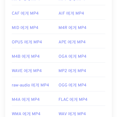
로 열립니다.
https://en.wikipedia.org/wiki/Mpv_(미디어 플레이
일부 기기, 특히 모바일 기기에서는 이 파일 형식을
어)
CAF 에게 MP4
AIF 에게 MP4
여는 데 문제가 발생할 수 있습니다. MP4는 다양한
https://mpv.io/
종류의 데이터를 담고 있는 컨테이너이므로, 파일을
MID 에게 MP4
M4R 에게 MP4
여는 데 문제가 있는 경우 일반적으로 컨테이너의 데
이터(오디오 또는 비디오 코덱)가 기기의 OS와 호환
되지 않음을 의미합니다. 이 문제를 해결하려면
VLC
OPUS 에게 MP4
APE 에게 MP4
미디어 플레이어를
사용해 보세요.
개발자:
Moving Picture Experts Group(MPEG)
M4B 에게 MP4
OGA 에게 MP4
표준:
ISO/IEC 14496
WAVE 에게 MP4
MP2 에게 MP4
최초 출시:
1999년
유용한 링크:
raw-audio 에게 MP4
OGG 에게 MP4
https://en.wikipedia.org/wiki/MPEG-4
M4A 에게 MP4
FLAC 에게 MP4
https://mpeg.chiariglione.org/standards/mpeg-
4.html
WMA 에게 MP4
WAV 에게 MP4