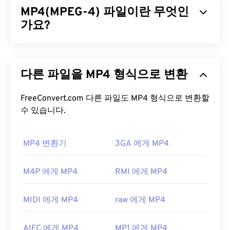
MP4(MPEG-4) 파일이란 무엇인
징은 마우스 기반 온스크린 컨트롤러(
OSC
)입니다.
가요?
MPV 파일을 어떻게 여나요?
MPEG-4(MP4)는 멀티미디어 데이터(주로 오디오 및
MPV 파일을 재생하는 가장 좋은 방법은
MPV 플레이
비디오)를 저장할 수 있는 컨테이너 비디오 형식입니
어를
사용하는 것입니다.
다른 파일을 MP4 형식으로 변환
다. 다양한 기기 및 운영 체제와 호환되며,
코덱을
사
용하여 파일 크기를 압축하여 관리 및 저장이 용이한
두 번 클릭해도 작동하지 않으면 다음 방법 중 하나를
파일을 제공합니다. 또한 YouTube와 같은 인터넷 스
FreeConvert.com 다른 파일도 MP4 형식으로 변환할
사용하여 파일을 열어 보세요. Windows에서는 다음
트리밍에도 널리 사용되는 비디오 형식입니다. 많은
수 있습니다.
지침
에 따라 올바른 응용 프로그램을 파일에 연결하
사람들이 MP4를 오늘날 최고의 비디오 형식 중 하나
세요. 파일 이름을 MPG 확장자로 바꾸는 것도 도움
로 간주합니다.
이 될 수 있습니다.
VLC 미디어 플레이어
,
Eltima
MP4 변환기
3GA 에게 MP4
Elmedia Player
,
Microsoft Windows Media Player
,
MP4 파일을 어떻게 여나요?
CyberLink PowerDVD 17
또는
PentaLoop
M4P 에게 MP4
RMI 에게 MP4
PlayerXtreme Media Player
도 작동할 수 있습니다.
MP4 파일은 운영 체제의 기본 비디오 플레이어에서
개발자:
MPlayer 및 Mplayer2 개발자 커뮤니티
열립니다. 파일을 두 번 클릭하면 열립니다. 타사 소
MIDI 에게 MP4
raw 에게 MP4
프트웨어는 필요하지 않습니다. Windows에서는
최초 출시:
2013년
Windows Media Player
로, Mac에서는
QuickTime
으
유용한 링크:
AIFC 에게 MP4
MP1 에게 MP4