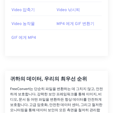
25
25
25
25
25
25
26
26
26
26
26
26
Video 압축기
Video 낚시찌
27
27
27
27
27
27
Video 농작물
MP4 에게 GIF 변환기
28
28
28
28
28
28
29
29
29
29
29
29
GIF 에게 MP4
30
30
30
30
30
30
31
31
31
31
31
31
32
32
32
32
32
32
33
33
33
33
33
33
34
34
34
34
34
34
귀하의 데이터, 우리의 최우선 순위
35
35
35
35
35
35
FreeConvert는 단순히 파일을 변환하는 데 그치지 않고, 안전
36
36
36
36
36
36
하게 보호합니다. 강력한 보안 프레임워크를 통해 이미지, 비
디오, 문서 등 어떤 파일을 변환하든 항상 데이터를 안전하게
37
37
37
37
37
37
보호합니다. 고급 암호화, 안전한 데이터 센터, 그리고 철저한
모니터링을 통해 데이터 보안의 모든 측면을 철저히 관리합
38
38
38
38
38
38