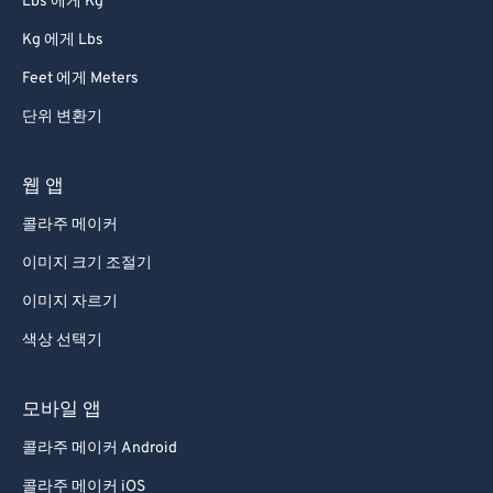
Lbs 에게 Kg
91
91
Kg 에게 Lbs
92
92
Feet 에게 Meters
93
93
94
94
단위 변환기
95
95
웹 앱
96
96
콜라주 메이커
97
97
이미지 크기 조절기
98
98
이미지 자르기
99
99
색상 선택기
모바일 앱
콜라주 메이커 Android
콜라주 메이커 iOS