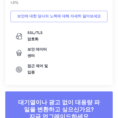
니다.
39
39
39
39
39
39
40
40
40
40
40
40
보안에 대한 당사의 노력에 대해 자세히 알아보세요
41
41
41
41
41
41
SSL/TLS
42
42
42
42
42
42
암호화
43
43
43
43
43
43
보안 데이터
44
44
44
44
44
44
센터
45
45
45
45
45
45
접근 제어 및
46
46
46
46
46
46
입증
47
47
47
47
47
47
48
48
48
48
48
48
49
49
49
49
49
49
대기열이나 광고 없이 대용량 파
50
50
50
50
50
50
일을 변환하고 싶으신가요?
51
51
51
51
51
51
지금 업그레이드하세요