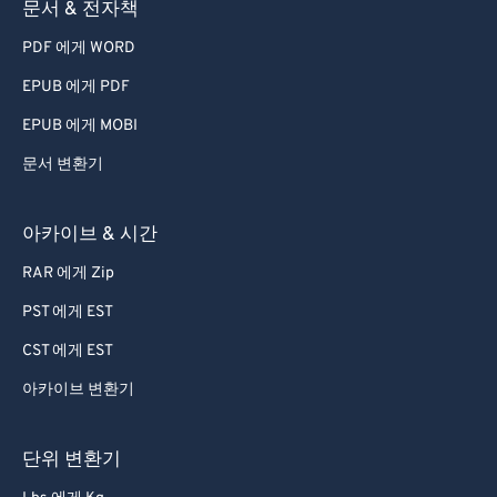
문서 & 전자책
78
78
PDF 에게 WORD
79
79
80
80
EPUB 에게 PDF
81
81
EPUB 에게 MOBI
82
82
문서 변환기
83
83
아카이브 & 시간
84
84
RAR 에게 Zip
85
85
PST 에게 EST
86
86
87
87
CST 에게 EST
88
88
아카이브 변환기
89
89
단위 변환기
90
90