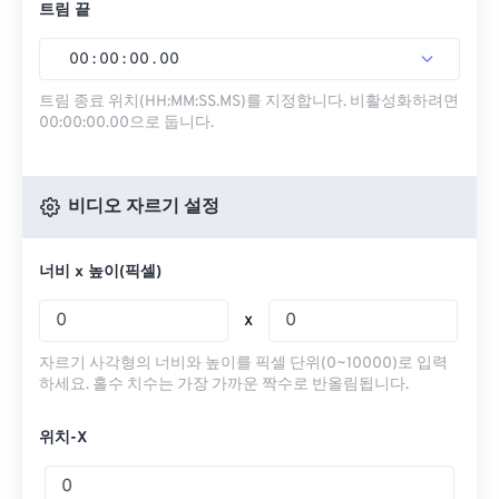
트림 끝
00
:
00
:
00
.
00
트림 종료 위치(HH:MM:SS.MS)를 지정합니다. 비활성화하려면
00:00:00.00으로 둡니다.
비디오 자르기 설정
너비 x 높이(픽셀)
x
자르기 사각형의 너비와 높이를 픽셀 단위(0~10000)로 입력
하세요. 홀수 치수는 가장 가까운 짝수로 반올림됩니다.
위치-X