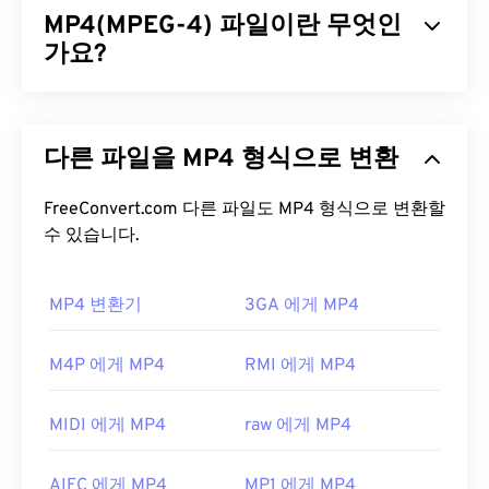
MP4(MPEG-4) 파일이란 무엇인
System for Mobile) 표준을 준수합니다. UMTS는 모
바일용 기술이므로, 3GP 포맷을 사용하면 UMTS 네
가요?
트워크의 휴대폰에서 고속 무선 연결을 통해 미디어
를 캡처, 저장, 전송 및 재생할 수 있습니다.
MPEG-4(MP4)는 멀티미디어 데이터(주로 오디오 및
비디오)를 저장할 수 있는 컨테이너 비디오 형식입니
3GP 파일을 어떻게 여나요?
다른 파일을 MP4 형식으로 변환
다. 다양한 기기 및 운영 체제와 호환되며,
코덱을
사
용하여 파일 크기를 압축하여 관리 및 저장이 용이한
3GP 파일을 여는 데 가장 좋은 애플리케이션은
파일을 제공합니다. 또한 YouTube와 같은 인터넷 스
FreeConvert.com 다른 파일도 MP4 형식으로 변환할
Apple
QuickTime
입니다. 3GP는 모바일용으로 설계
트리밍에도 널리 사용되는 비디오 형식입니다. 많은
수 있습니다.
되었지만 Linux, Mac, Windows를 포함한 대부분의
사람들이 MP4를 오늘날 최고의 비디오 형식 중 하나
운영 체제에서 쉽게 열 수 있습니다.
로 간주합니다.
MP4 변환기
3GA 에게 MP4
3GP는 3GPP
Timed Text를
통해 자막을 지원하는 유
MP4 파일을 어떻게 여나요?
연한 파일 형식입니다. 대화형 메뉴는 지원하지 않지
M4P 에게 MP4
RMI 에게 MP4
만, 이러한 기능을 제공하는 무료 타사 도구와 호환됩
MP4 파일은 운영 체제의 기본 비디오 플레이어에서
니다.
AutoGK가
그 예입니다. 모바일이 아닌 환경에
열립니다. 파일을 두 번 클릭하면 열립니다. 타사 소
서 동영상을 볼 때 화질을 향상시키려면 파일을 MP4
MIDI 에게 MP4
raw 에게 MP4
프트웨어는 필요하지 않습니다. Windows에서는
로
변환하세요
.
Windows Media Player
로, Mac에서는
QuickTime
으
개발자:
3세대 파트너십 프로젝트(3GPP)
AIFC 에게 MP4
MP1 에게 MP4