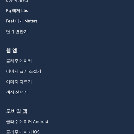
Lbs 에게 Kg
91
91
Kg 에게 Lbs
92
92
Feet 에게 Meters
93
93
94
94
단위 변환기
95
95
웹 앱
96
96
콜라주 메이커
97
97
이미지 크기 조절기
98
98
이미지 자르기
99
99
색상 선택기
모바일 앱
콜라주 메이커 Android
콜라주 메이커 iOS