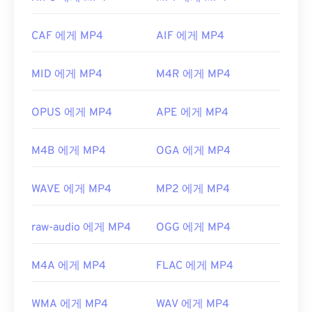
로 열립니다.
최초 출시:
1997년
일부 기기, 특히 모바일 기기에서는 이 파일 형식을
CAF 에게 MP4
AIF 에게 MP4
여는 데 문제가 발생할 수 있습니다. MP4는 다양한
유용한 링크:
종류의 데이터를 담고 있는 컨테이너이므로, 파일을
https://en.wikipedia.org/wiki/3GP_and_3G2
MID 에게 MP4
M4R 에게 MP4
여는 데 문제가 있는 경우 일반적으로 컨테이너의 데
https://www.3gpp.org/
이터(오디오 또는 비디오 코덱)가 기기의 OS와 호환
되지 않음을 의미합니다. 이 문제를 해결하려면
VLC
OPUS 에게 MP4
APE 에게 MP4
미디어 플레이어를
사용해 보세요.
개발자:
Moving Picture Experts Group(MPEG)
M4B 에게 MP4
OGA 에게 MP4
표준:
ISO/IEC 14496
WAVE 에게 MP4
MP2 에게 MP4
최초 출시:
1999년
유용한 링크:
raw-audio 에게 MP4
OGG 에게 MP4
https://en.wikipedia.org/wiki/MPEG-4
M4A 에게 MP4
FLAC 에게 MP4
https://mpeg.chiariglione.org/standards/mpeg-
4.html
WMA 에게 MP4
WAV 에게 MP4