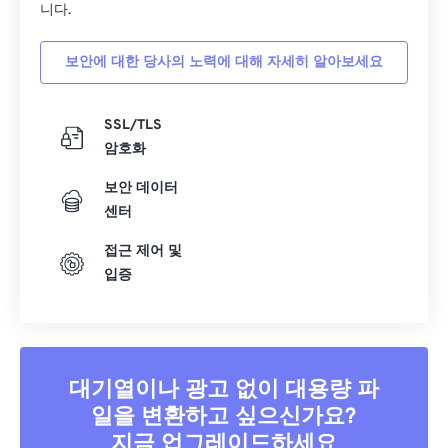
니다.
39
39
39
39
39
39
40
40
40
40
40
40
보안에 대한 당사의 노력에 대해 자세히 알아보세요
41
41
41
41
41
41
SSL/TLS
42
42
42
42
42
42
암호화
43
43
43
43
43
43
보안 데이터
44
44
44
44
44
44
센터
45
45
45
45
45
45
접근 제어 및
46
46
46
46
46
46
입증
47
47
47
47
47
47
48
48
48
48
48
48
49
49
49
49
49
49
대기열이나 광고 없이 대용량 파
50
50
50
50
50
50
일을 변환하고 싶으신가요?
51
51
51
51
51
51
지금 업그레이드하세요