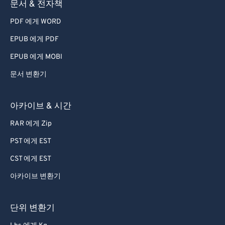
문서 & 전자책
78
78
PDF 에게 WORD
79
79
80
80
EPUB 에게 PDF
81
81
EPUB 에게 MOBI
82
82
문서 변환기
83
83
아카이브 & 시간
84
84
RAR 에게 Zip
85
85
PST 에게 EST
86
86
87
87
CST 에게 EST
88
88
아카이브 변환기
89
89
단위 변환기
90
90