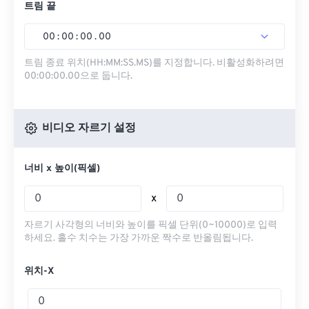
트림 끝
00
:
00
:
00
.
00
트림 종료 위치(HH:MM:SS.MS)를 지정합니다. 비활성화하려면
00:00:00.00으로 둡니다.
비디오 자르기 설정
너비 x 높이(픽셀)
x
자르기 사각형의 너비와 높이를 픽셀 단위(0~10000)로 입력
하세요. 홀수 치수는 가장 가까운 짝수로 반올림됩니다.
위치-X