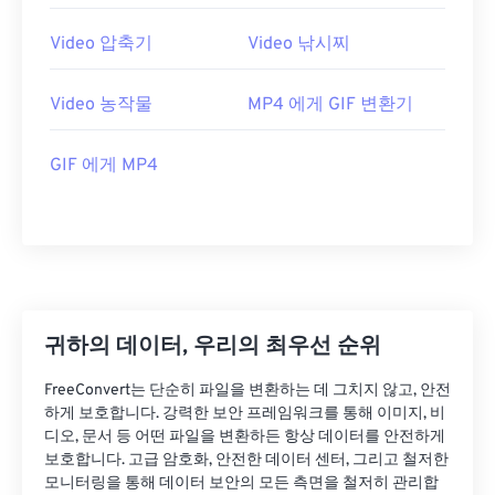
25
25
25
25
25
25
26
26
26
26
26
26
Video 압축기
Video 낚시찌
27
27
27
27
27
27
Video 농작물
MP4 에게 GIF 변환기
28
28
28
28
28
28
29
29
29
29
29
29
GIF 에게 MP4
30
30
30
30
30
30
31
31
31
31
31
31
32
32
32
32
32
32
33
33
33
33
33
33
34
34
34
34
34
34
귀하의 데이터, 우리의 최우선 순위
35
35
35
35
35
35
FreeConvert는 단순히 파일을 변환하는 데 그치지 않고, 안전
36
36
36
36
36
36
하게 보호합니다. 강력한 보안 프레임워크를 통해 이미지, 비
디오, 문서 등 어떤 파일을 변환하든 항상 데이터를 안전하게
37
37
37
37
37
37
보호합니다. 고급 암호화, 안전한 데이터 센터, 그리고 철저한
모니터링을 통해 데이터 보안의 모든 측면을 철저히 관리합
38
38
38
38
38
38