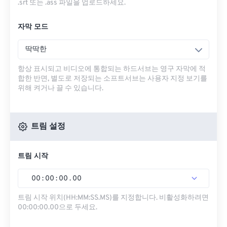
.srt 또는 .ass 파일을 업로드하세요.
자막 모드
딱딱한
항상 표시되고 비디오에 통합되는 하드서브는 영구 자막에 적
합한 반면, 별도로 저장되는 소프트서브는 사용자 지정 보기를
위해 켜거나 끌 수 있습니다.
트림 설정
트림 시작
00
:
00
:
00
.
00
트림 시작 위치(HH:MM:SS.MS)를 지정합니다. 비활성화하려면
00:00:00.00으로 두세요.