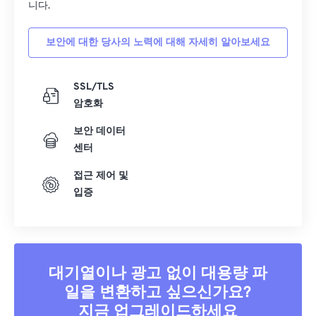
니다.
39
39
39
39
39
39
보안에 대한 당사의 노력에 대해 자세히 알아보세요
40
40
40
40
40
40
41
41
41
41
41
41
SSL/TLS
42
42
42
42
42
42
암호화
43
43
43
43
43
43
보안 데이터
44
44
44
44
44
44
센터
45
45
45
45
45
45
접근 제어 및
46
46
46
46
46
46
입증
47
47
47
47
47
47
48
48
48
48
48
48
49
49
49
49
49
49
대기열이나 광고 없이 대용량 파
50
50
50
50
50
50
일을 변환하고 싶으신가요?
51
51
51
51
51
51
지금 업그레이드하세요