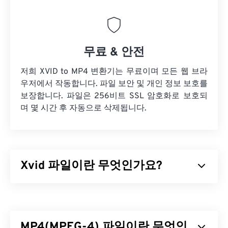
무료 & 안전
저희 XVID to MP4 변환기는 무료이며 모든 웹 브라
우저에서 작동합니다. 파일 보안 및 개인 정보 보호를
보장합니다. 파일은 256비트 SSL 암호화로 보호되
며 몇 시간 후 자동으로 삭제됩니다.
Xvid 파일이란 무엇인가요?
Xvid는 무료
오픈 소스
비디오
코덱
라이브러리입니
다.
GNU GPL 라이선스
(단순 소프트웨어 라이선스)
에 따라 배포되며,
ISO MPEG-4 표준을
구현합니다.
MP4(MPEG-4) 파일이란 무엇인
"
손실
압축"을 사용하지만 높은 수준의 품질을 유지