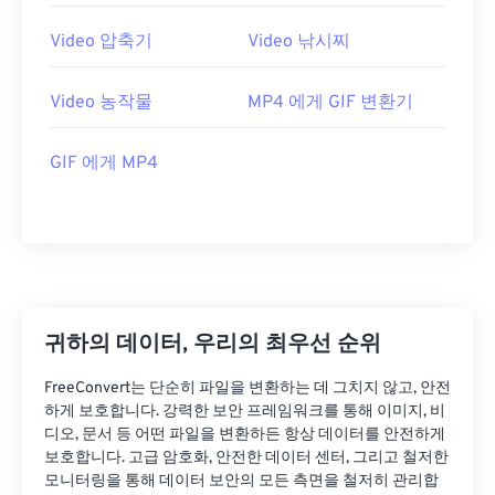
25
25
25
25
25
25
26
26
26
26
26
26
Video 압축기
Video 낚시찌
27
27
27
27
27
27
Video 농작물
MP4 에게 GIF 변환기
28
28
28
28
28
28
29
29
29
29
29
29
GIF 에게 MP4
30
30
30
30
30
30
31
31
31
31
31
31
32
32
32
32
32
32
33
33
33
33
33
33
34
34
34
34
34
34
귀하의 데이터, 우리의 최우선 순위
35
35
35
35
35
35
FreeConvert는 단순히 파일을 변환하는 데 그치지 않고, 안전
하게 보호합니다. 강력한 보안 프레임워크를 통해 이미지, 비
36
36
36
36
36
36
디오, 문서 등 어떤 파일을 변환하든 항상 데이터를 안전하게
37
37
37
37
37
37
보호합니다. 고급 암호화, 안전한 데이터 센터, 그리고 철저한
모니터링을 통해 데이터 보안의 모든 측면을 철저히 관리합
38
38
38
38
38
38