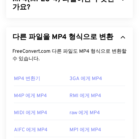
합니다.
가요?
오픈 소스
소프트웨어의 장점 중 하나는 코드
를 보고 맬웨어를 검사할 수 있다는 것입니다. 오늘날
의 컴퓨팅 환경에서 이는 매우 유용한 보안 기능이며,
MPEG-4(MP4)는 멀티미디어 데이터(주로 오디오 및
특히 Xvid와 같은 무료 소프트웨어(
프리웨어
)를 사
비디오)를 저장할 수 있는 컨테이너 비디오 형식입니
용할 때 유용합니다.
다른 파일을 MP4 형식으로 변환
다. 다양한 기기 및 운영 체제와 호환되며,
코덱을
사
용하여 파일 크기를 압축하여 관리 및 저장이 용이한
Xvid 파일을 어떻게 여나요?
파일을 제공합니다. 또한 YouTube와 같은 인터넷 스
FreeConvert.com 다른 파일도 MP4 형식으로 변환할
트리밍에도 널리 사용되는 비디오 형식입니다. 많은
수 있습니다.
오픈 소스
소프트웨어인 Xvid는 거의 모든 일반 플랫
사람들이 MP4를 오늘날 최고의 비디오 형식 중 하나
폼에서 실행됩니다.
DivX는
Xvid를 PC용으로 개발했
로 간주합니다.
지만, Mac OS X, Linux, Windows에서도 문제없이 실
MP4 변환기
3GA 에게 MP4
행됩니다. 최신 버전은 Windows XP SP3 이상에서
MP4 파일을 어떻게 여나요?
실행됩니다.
M4P 에게 MP4
RMI 에게 MP4
MP4 파일은 운영 체제의 기본 비디오 플레이어에서
Xvid 파일을 재생할 수 있는 플랫폼으로는
VLC 미디
열립니다. 파일을 두 번 클릭하면 열립니다. 타사 소
어 플레이어
와
MPlayer가
있습니다. 현재 Xvid는 자
MIDI 에게 MP4
raw 에게 MP4
프트웨어는 필요하지 않습니다. Windows에서는
막이나 대화형 메뉴를 지원하지 않지만, 이러한 기능
Windows Media Player
로, Mac에서는
QuickTime
으
을 제공하는 무료 타사 도구와는 호환됩니다. 예를 들
AIFC 에게 MP4
MP1 에게 MP4
로 열립니다.
어
AutoGK
가 있습니다.