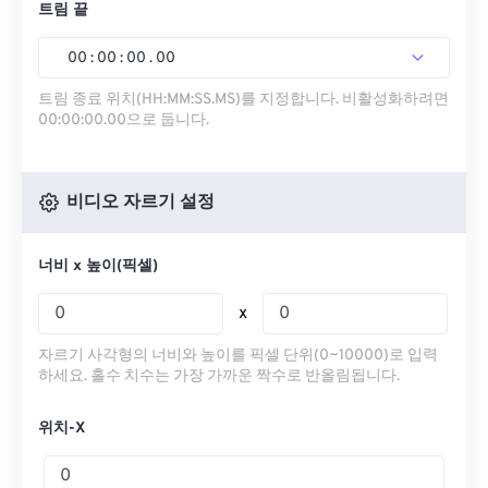
트림 끝
00
:
00
:
00
.
00
트림 종료 위치(HH:MM:SS.MS)를 지정합니다. 비활성화하려면
00:00:00.00으로 둡니다.
비디오 자르기 설정
너비 x 높이(픽셀)
x
자르기 사각형의 너비와 높이를 픽셀 단위(0~10000)로 입력
하세요. 홀수 치수는 가장 가까운 짝수로 반올림됩니다.
위치-X