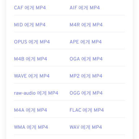
일부 기기, 특히 모바일 기기에서는 이 파일 형식을
개발자:
DivX
CAF 에게 MP4
AIF 에게 MP4
여는 데 문제가 발생할 수 있습니다. MP4는 다양한
최초 출시:
2001년
종류의 데이터를 담고 있는 컨테이너이므로, 파일을
MID 에게 MP4
M4R 에게 MP4
여는 데 문제가 있는 경우 일반적으로 컨테이너의 데
유용한 링크:
이터(오디오 또는 비디오 코덱)가 기기의 OS와 호환
https://en.wikipedia.org/wiki/Xvid
되지 않음을 의미합니다. 이 문제를 해결하려면
VLC
OPUS 에게 MP4
APE 에게 MP4
https://www.xvid.com/
미디어 플레이어를
사용해 보세요.
개발자:
Moving Picture Experts Group(MPEG)
M4B 에게 MP4
OGA 에게 MP4
표준:
ISO/IEC 14496
WAVE 에게 MP4
MP2 에게 MP4
최초 출시:
1999년
유용한 링크:
raw-audio 에게 MP4
OGG 에게 MP4
https://en.wikipedia.org/wiki/MPEG-4
M4A 에게 MP4
FLAC 에게 MP4
https://mpeg.chiariglione.org/standards/mpeg-
4.html
WMA 에게 MP4
WAV 에게 MP4