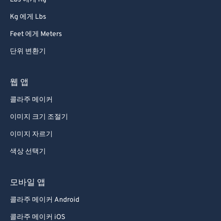
91
91
Kg 에게 Lbs
92
92
Feet 에게 Meters
93
93
단위 변환기
94
94
95
95
웹 앱
96
96
콜라주 메이커
97
97
이미지 크기 조절기
98
98
이미지 자르기
99
99
색상 선택기
모바일 앱
콜라주 메이커 Android
콜라주 메이커 iOS