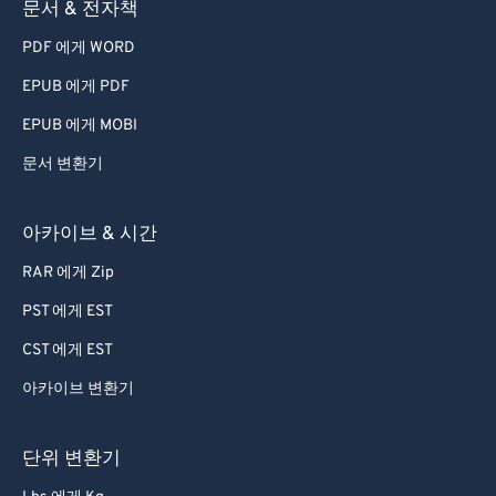
문서 & 전자책
78
78
PDF 에게 WORD
79
79
80
80
EPUB 에게 PDF
81
81
EPUB 에게 MOBI
82
82
문서 변환기
83
83
아카이브 & 시간
84
84
RAR 에게 Zip
85
85
PST 에게 EST
86
86
87
87
CST 에게 EST
88
88
아카이브 변환기
89
89
단위 변환기
90
90