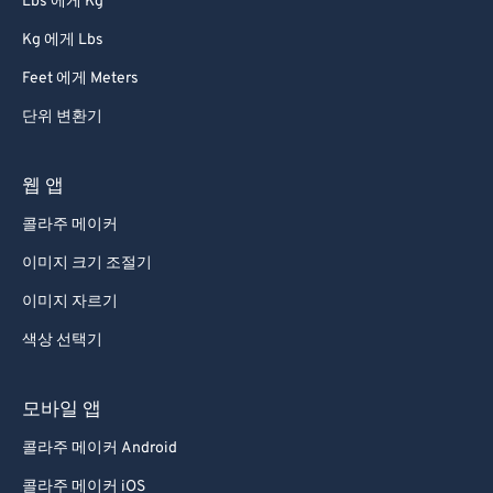
Lbs 에게 Kg
91
91
Kg 에게 Lbs
92
92
Feet 에게 Meters
93
93
94
94
단위 변환기
95
95
웹 앱
96
96
콜라주 메이커
97
97
이미지 크기 조절기
98
98
이미지 자르기
99
99
색상 선택기
모바일 앱
콜라주 메이커 Android
콜라주 메이커 iOS