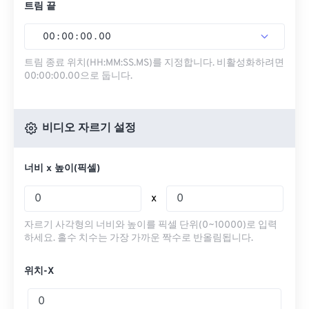
트림 끝
00
:
00
:
00
.
00
트림 종료 위치(HH:MM:SS.MS)를 지정합니다. 비활성화하려면
00:00:00.00으로 둡니다.
비디오 자르기 설정
너비 x 높이(픽셀)
x
자르기 사각형의 너비와 높이를 픽셀 단위(0~10000)로 입력
하세요. 홀수 치수는 가장 가까운 짝수로 반올림됩니다.
위치-X