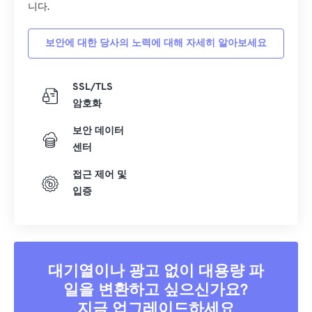
니다.
39
39
39
39
39
39
40
40
40
40
40
40
보안에 대한 당사의 노력에 대해 자세히 알아보세요
41
41
41
41
41
41
SSL/TLS
42
42
42
42
42
42
암호화
43
43
43
43
43
43
보안 데이터
44
44
44
44
44
44
센터
45
45
45
45
45
45
접근 제어 및
46
46
46
46
46
46
입증
47
47
47
47
47
47
48
48
48
48
48
48
49
49
49
49
49
49
대기열이나 광고 없이 대용량 파
50
50
50
50
50
50
일을 변환하고 싶으신가요?
51
51
51
51
51
51
지금 업그레이드하세요