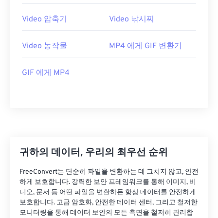
25
25
25
25
25
25
26
26
26
26
26
26
Video 압축기
Video 낚시찌
27
27
27
27
27
27
Video 농작물
MP4 에게 GIF 변환기
28
28
28
28
28
28
29
29
29
29
29
29
GIF 에게 MP4
30
30
30
30
30
30
31
31
31
31
31
31
32
32
32
32
32
32
33
33
33
33
33
33
34
34
34
34
34
34
귀하의 데이터, 우리의 최우선 순위
35
35
35
35
35
35
FreeConvert는 단순히 파일을 변환하는 데 그치지 않고, 안전
36
36
36
36
36
36
하게 보호합니다. 강력한 보안 프레임워크를 통해 이미지, 비
디오, 문서 등 어떤 파일을 변환하든 항상 데이터를 안전하게
37
37
37
37
37
37
보호합니다. 고급 암호화, 안전한 데이터 센터, 그리고 철저한
모니터링을 통해 데이터 보안의 모든 측면을 철저히 관리합
38
38
38
38
38
38