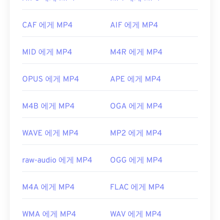
로 열립니다.
개발자:
Motion Picture Experts Group(MPEG)
일부 기기, 특히 모바일 기기에서는 이 파일 형식을
CAF 에게 MP4
AIF 에게 MP4
최초 출시:
1988년
여는 데 문제가 발생할 수 있습니다. MP4는 다양한
종류의 데이터를 담고 있는 컨테이너이므로, 파일을
유용한 링크:
MID 에게 MP4
M4R 에게 MP4
여는 데 문제가 있는 경우 일반적으로 컨테이너의 데
https://en.wikipedia.org/wiki/움직이는_사진_전문
이터(오디오 또는 비디오 코덱)가 기기의 OS와 호환
가_그룹
되지 않음을 의미합니다. 이 문제를 해결하려면
VLC
OPUS 에게 MP4
APE 에게 MP4
https://en.wikipedia.org/wiki/MPEG-1
미디어 플레이어를
사용해 보세요.
개발자:
Moving Picture Experts Group(MPEG)
M4B 에게 MP4
OGA 에게 MP4
표준:
ISO/IEC 14496
WAVE 에게 MP4
MP2 에게 MP4
최초 출시:
1999년
유용한 링크:
raw-audio 에게 MP4
OGG 에게 MP4
https://en.wikipedia.org/wiki/MPEG-4
M4A 에게 MP4
FLAC 에게 MP4
https://mpeg.chiariglione.org/standards/mpeg-
4.html
WMA 에게 MP4
WAV 에게 MP4