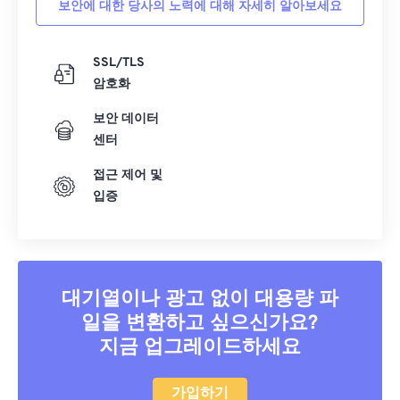
보안에 대한 당사의 노력에 대해 자세히 알아보세요
40
40
40
40
40
40
41
41
41
41
41
41
SSL/TLS
암호화
42
42
42
42
42
42
43
43
43
43
43
43
보안 데이터
센터
44
44
44
44
44
44
접근 제어 및
45
45
45
45
45
45
입증
46
46
46
46
46
46
47
47
47
47
47
47
48
48
48
48
48
48
대기열이나 광고 없이 대용량 파
49
49
49
49
49
49
일을 변환하고 싶으신가요?
50
50
50
50
50
50
지금 업그레이드하세요
51
51
51
51
51
51
52
52
52
52
52
52
가입하기