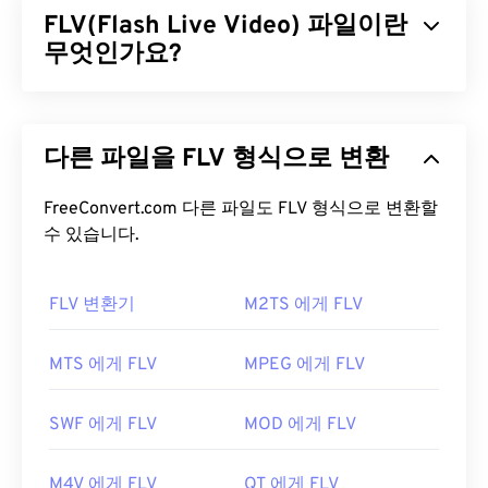
FLV(Flash Live Video) 파일이란
개발한 Ogg 포맷 및 코덱 계열에 속합니다. OGV는
오디오, 비디오, 텍스트(자막) 및 메타데이터를
무엇인가요?
시분
할 다중화(TDM) 방식으로 전송할
수 있습니다. 스트
리밍은 물론
손실 압축
및
무손실
압축도 지원합니다.
플래시 라이브 비디오(FLV)는 이름에서 알 수 있듯이
하지만
메뉴는
지원하지 않습니다.
플래시
비디오의 한 유형입니다. 주로 인터넷을 통해
다른 파일을 FLV 형식으로 변환
고품질의 동기화가 잘 된 멀티미디어 콘텐츠를 제공
OGV 파일을 어떻게 여나요?
하는 인기 있는 형식입니다. 또한 미디어 컨테이너이
므로
FreeConvert.com 다른 파일도 FLV 형식으로 변환할
코덱을
사용하여 파일 크기를 압축합니다. FLV
OGV 파일을 여는 데는
VLC 미디어 플레이어가
가장
는 ISO 기반 미디어 파일 형식이라고도 하는 개방형
수 있습니다.
좋습니다. Microsoft Windows OS의
Winamp
와 Mac
표준
ISO/IEC 14496-12:2008을
사용하며, 유연성과
OS X의
Elmedia
도 좋은 선택입니다.
독립성이라는 장점을 제공합니다.
FLV 변환기
M2TS 에게 FLV
OGV는
Windows Media Player
및
DirectShow
기반
FLV 파일을 어떻게 여나요?
플레이어에서 재생할 수 있지만,
DirectShow 필터
를
MTS 에게 FLV
MPEG 에게 FLV
사용해야만 합니다. 반면, 플레이어가 DirectShow 기
기본적으로 FLV는
Animate Creative Cloud
반이 아닌 경우에는 필터가 필요하지 않습니다.
(Animate CC) 및
Flash
와 같은
Adobe
제품에서 열립
SWF 에게 FLV
MOD 에게 FLV
개발자:
Xiph.Org Foundation
니다. Adobe Flash 7 이상 버전에서 가장 잘 열립니
다. FLV는 챕터나 자막을 지원하지 않지만, 메타데이
최초 출시:
2017
M4V 에게 FLV
QT 에게 FLV