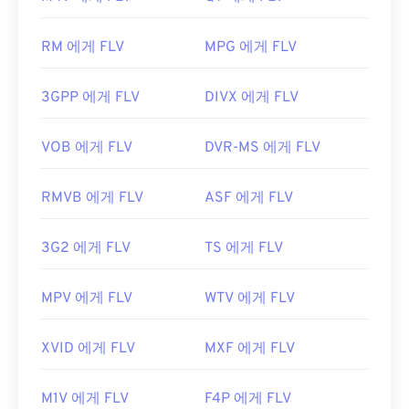
터 태그는 지원합니다.
유용한 링크:
FLV는 개방형 표준을 기반으로 하므로 Adobe 이외
https://en.wikipedia.org/wiki/Ogg
RM 에게 FLV
MPG 에게 FLV
의 여러 제품에서 열 수 있습니다. FLV를 열 수 있는
https://www.xiph.org/
다른 프로그램으로는
VLC 미디어 플레이어
,
Zoom
3GPP 에게 FLV
DIVX 에게 FLV
Player
,
RealNetworks RealPlayer Cloud
,
Eltima
Elmedia Player
등이
있습니다.
VOB 에게 FLV
DVR-MS 에게 FLV
개발자:
Adobe
최초 출시:
2003년
RMVB 에게 FLV
ASF 에게 FLV
유용한 링크:
https://en.wikipedia.org/wiki/플래시_비디오
3G2 에게 FLV
TS 에게 FLV
https://www.lifewire.com/flv-file
MPV 에게 FLV
WTV 에게 FLV
XVID 에게 FLV
MXF 에게 FLV
M1V 에게 FLV
F4P 에게 FLV