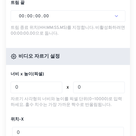
트림 끝
00
:
00
:
00
.
00
트림 종료 위치(HH:MM:SS.MS)를 지정합니다. 비활성화하려면
00:00:00.00으로 둡니다.
비디오 자르기 설정
너비 x 높이(픽셀)
x
자르기 사각형의 너비와 높이를 픽셀 단위(0~10000)로 입력
하세요. 홀수 치수는 가장 가까운 짝수로 반올림됩니다.
위치-X