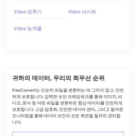
26
26
26
26
26
26
27
27
27
27
27
27
Video 압축기
Video 낚시찌
28
28
28
28
28
28
Video 농작물
29
29
29
29
29
29
30
30
30
30
30
30
31
31
31
31
31
31
32
32
32
32
32
32
33
33
33
33
33
33
귀하의 데이터, 우리의 최우선 순위
34
34
34
34
34
34
FreeConvert는 단순히 파일을 변환하는 데 그치지 않고, 안전
35
35
35
35
35
35
하게 보호합니다. 강력한 보안 프레임워크를 통해 이미지, 비
36
36
36
36
36
36
디오, 문서 등 어떤 파일을 변환하든 항상 데이터를 안전하게
보호합니다. 고급 암호화, 안전한 데이터 센터, 그리고 철저한
37
37
37
37
37
37
모니터링을 통해 데이터 보안의 모든 측면을 철저히 관리합
니다.
38
38
38
38
38
38
39
39
39
39
39
39