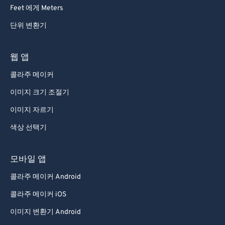
92
92
Feet 에게 Meters
93
93
단위 변환기
94
94
95
95
웹 앱
96
96
콜라주 메이커
97
97
이미지 크기 조절기
98
98
이미지 자르기
99
99
색상 선택기
모바일 앱
콜라주 메이커 Android
콜라주 메이커 iOS
이미지 변환기 Android