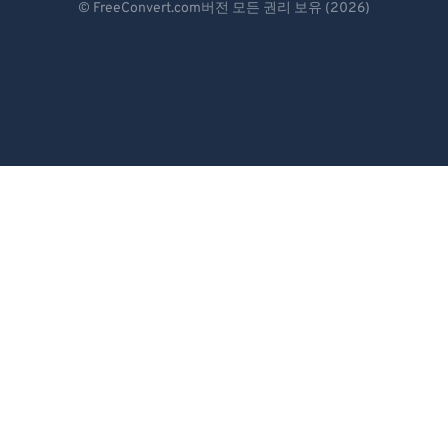
© FreeConvert.com버전 모든 권리 보유 (2026)
Español
Français
Português
Italiano
Dutch
日本語
简体中文
繁體中文
한국어
Svenska
Türkçe