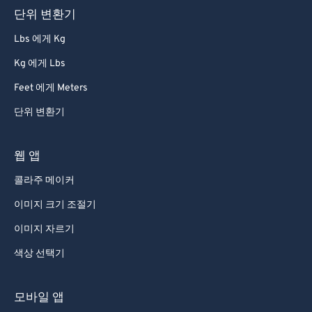
단위 변환기
81
81
82
82
Lbs 에게 Kg
83
83
Kg 에게 Lbs
84
84
Feet 에게 Meters
85
85
단위 변환기
86
86
웹 앱
87
87
88
88
콜라주 메이커
89
89
이미지 크기 조절기
90
90
이미지 자르기
91
91
색상 선택기
92
92
모바일 앱
93
93