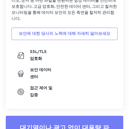
디오, 문서 등 어떤 파일을 변환하든 항상 데이터를 안전하게
28
28
28
28
28
28
보호합니다. 고급 암호화, 안전한 데이터 센터, 그리고 철저한
모니터링을 통해 데이터 보안의 모든 측면을 철저히 관리합
29
29
29
29
29
29
니다.
30
30
30
30
30
30
31
31
31
31
31
31
보안에 대한 당사의 노력에 대해 자세히 알아보세요
32
32
32
32
32
32
SSL/TLS
33
33
33
33
33
33
암호화
34
34
34
34
34
34
보안 데이터
35
35
35
35
35
35
센터
36
36
36
36
36
36
접근 제어 및
37
37
37
37
37
37
입증
38
38
38
38
38
38
39
39
39
39
39
39
40
40
40
40
40
40
대기열이나 광고 없이 대용량 파