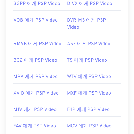
최초 출시:
2017
3GPP 에게 PSP Video
DIVX 에게 PSP Video
유용한 링크:
VOB 에게 PSP Video
DVR-MS 에게 PSP
https://en.wikipedia.org/wiki/Ogg
Video
https://www.xiph.org/
RMVB 에게 PSP Video
ASF 에게 PSP Video
3G2 에게 PSP Video
TS 에게 PSP Video
MPV 에게 PSP Video
WTV 에게 PSP Video
XVID 에게 PSP Video
MXF 에게 PSP Video
M1V 에게 PSP Video
F4P 에게 PSP Video
F4V 에게 PSP Video
MOV 에게 PSP Video