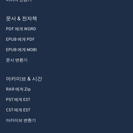
이미지 변환기
68
68
69
69
문서 & 전자책
70
70
PDF 에게 WORD
71
71
EPUB 에게 PDF
72
72
EPUB 에게 MOBI
73
73
문서 변환기
74
74
아카이브 & 시간
75
75
76
76
RAR 에게 Zip
77
77
PST 에게 EST
78
78
CST 에게 EST
79
79
아카이브 변환기
80
80