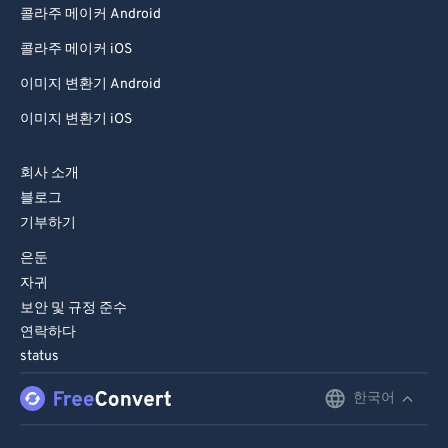
콜라주 메이커 Android
94
94
95
95
콜라주 메이커 iOS
96
96
이미지 변환기 Android
97
97
이미지 변환기 iOS
98
98
회사 소개
99
99
블로그
기부하기
은둔
자귀
보안 및 규정 준수
연락하다
status
한국어
English
Deutsch