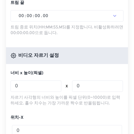
트림 끝
00
:
00
:
00
.
00
트림 종료 위치(HH:MM:SS.MS)를 지정합니다. 비활성화하려면
00:00:00.00으로 둡니다.
비디오 자르기 설정
너비 x 높이(픽셀)
x
자르기 사각형의 너비와 높이를 픽셀 단위(0~10000)로 입력
하세요. 홀수 치수는 가장 가까운 짝수로 반올림됩니다.
위치-X