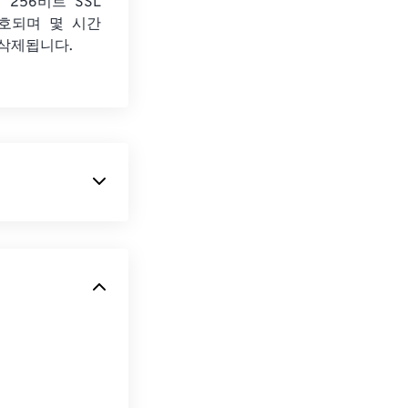
 256비트 SSL
호되며 몇 시간
 삭제됩니다.
 형식입니다.
색상 심도를
설
때문에 BMP 파
판
응용 프로그램
oft와의 연관성에