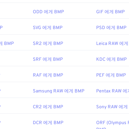
치 독립형 BMP(
DIB
)는 거의 모든 장치, 운영 체제 또는 응용 
ODD 에게 BMP
GIF 에게 BMP
P
SVG 에게 BMP
PSD 에게 BMP
여는 것 외에도
Adobe Illustrator
와 같은 다양한 애플리케이션을 사
있습니다. BMP를 벡터 기반 이미지로 변환해야 하는 경우
CorelD
게 BMP
SR2 에게 BMP
Leica RAW 에게
BMP 파일을 열 수 있는 다른 애플리케이션으로는 Adobe
Photo
Preview
,
Apple Photos
,
ColorStrokes
등이 있습니다.
SRF 에게 BMP
KDC 에게 BMP
ft Corporation
P
RAF 에게 BMP
PEF 에게 BMP
5년 11월 20일
P
Samsung RAW 에게 BMP
Pentax RAW 
kipedia.org/wiki/BMP_파일_포맷
P
CR2 에게 BMP
Sony RAW 에게
microsoft.com/en-us/windows/win32/gdi/비트맵
P
DCR 에게 BMP
ORF (Olympus