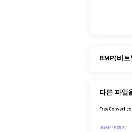
BMP(비트
비트맵(BMP)
BMP는
래스터
정합니다. BM
일은 일반적으로
BMP 파일
BMP는 장치에
BMP 변환기
에서 쉽게 열리며,