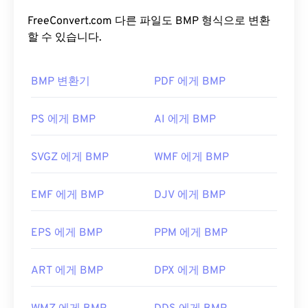
용하여 이미지의
색상 심도를
설정합니다. BMP는 주
Windows(윈도우)에서는
Adobe Premiere Pro
,
로 사진의 디지털 출판에 사용됩니다. 하지만 압축률
FreeConvert.com 다른 파일도 BMP 형식으로 변환
Adobe Media Encoder
,
Nero Multimedia Suite
또는
이 낮기 때문에 BMP 파일은 일반적으로 크기가 큽니
할 수 있습니다.
PhotoFiltre Studio
중 하나를 사용하여 JFIF 파일을
다.
엽니다.
BMP 변환기
PDF 에게 BMP
BMP 파일을 어떻게 여나요?
JFIF는 최소 파일 형식으로 간주되지만, 이 확장자를
가진 파일은 JPG와 구별할 수 없다는 점을 기억하는
BMP는 장치에 따라 달라지거나 독립적일 수 있습니
PS 에게 BMP
AI 에게 BMP
것이 중요합니다. 유일한 차이점은 파일 확장자의 철
다. BMP는
Microsoft 그림판
응용 프로그램에서 쉽
자뿐입니다. Windows 10에서는 기본적으로 JPG 파
게 열리며, Microsoft 운영 체제와 관련이 있는 경우
일을 JFIF로 저장하는 경우가 있습니다(
출처
).
SVGZ 에게 BMP
WMF 에게 BMP
가 많습니다. Microsoft와의 연관성에도 불구하고, 장
개발자:
C-Cube Microsystems
치 독립형 BMP(
DIB
)는 거의 모든 장치, 운영 체제
EMF 에게 BMP
DJV 에게 BMP
또는 응용 프로그램에서 열 수 있습니다.
최초 출시:
1991년
유용한 링크:
EPS 에게 BMP
PPM 에게 BMP
BMP 파일을 여는 것 외에도
Adobe Illustrator
와 같
https://en.wikipedia.org/wiki/JPEG_파일_교환_포
은 다양한 애플리케이션을 사용하여 BMP 파일을 만
맷
ART 에게 BMP
DPX 에게 BMP
들 수 있습니다. BMP를 벡터 기반 이미지로 변환해
야 하는 경우
CorelDRAW를
사용하는 것이 좋습니다.