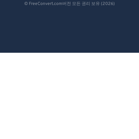
© FreeConvert.com버전 모든 권리 보유 (2026)
Español
Français
Português
Italiano
Dutch
日本語
简体中文
繁體中文
한국어
Svenska