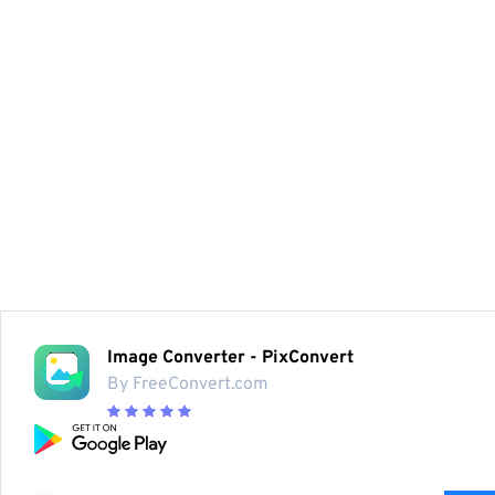
Image Converter - PixConvert
By FreeConvert.com