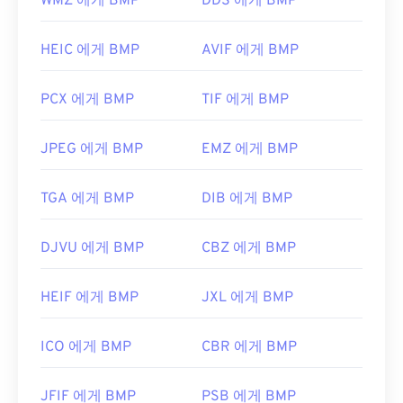
WMZ 에게 BMP
DDS 에게 BMP
BMP 파일을 열 수 있는 다른 애플리케이션으로는
https://www.nikonusa.com/en/learn-and-
Adobe
Photoshop
, Microsoft
Photos
,
Apple
explore/a/products-and-innovation/nikon-electronic-
Preview
,
Apple Photos
,
ColorStrokes
등이 있습니
HEIC 에게 BMP
AVIF 에게 BMP
format-nef.html
다.
PCX 에게 BMP
TIF 에게 BMP
개발자:
Microsoft Corporation
JPEG 에게 BMP
EMZ 에게 BMP
최초 출시:
1985년 11월 20일
유용한 링크:
TGA 에게 BMP
DIB 에게 BMP
https://en.wikipedia.org/wiki/BMP_파일_포맷
DJVU 에게 BMP
CBZ 에게 BMP
https://docs.microsoft.com/en-
us/windows/win32/gdi/비트맵
HEIF 에게 BMP
JXL 에게 BMP
ICO 에게 BMP
CBR 에게 BMP
JFIF 에게 BMP
PSB 에게 BMP