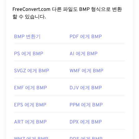
용하여 이미지의
색상 심도를
설정합니다. BMP는 주
일이므로, NEF 파일을 열고 편집하는 데 가장 적합한
로 사진의 디지털 출판에 사용됩니다. 하지만 압축률
FreeConvert.com 다른 파일도 BMP 형식으로 변환
프로그램은
니콘의 Capture NX2
나
Adobe
이 낮기 때문에 BMP 파일은 일반적으로 크기가 큽니
할 수 있습니다.
Lightroom과
같은 후처리 소프트웨어입니다.
다.
BMP 변환기
PDF 에게 BMP
BMP 파일을 어떻게 여나요?
NEF 파일을 비독점 형식으로 변환하는 것은 이미지
뷰어 프로그램에서 파일을 열고 TIFF, JPG, PNG,
BMP는 장치에 따라 달라지거나 독립적일 수 있습니
PS 에게 BMP
AI 에게 BMP
GIF, PSD 또는 기타 널리 사용되는 형식으로 저장하
다. BMP는
Microsoft 그림판
응용 프로그램에서 쉽
는 것만큼 간단합니다. NEF 파일을 열 수 있는 프로
게 열리며, Microsoft 운영 체제와 관련이 있는 경우
SVGZ 에게 BMP
WMF 에게 BMP
그램을 사용할 수 없는 경우,
NEF-JPG
도구를 사용
가 많습니다. Microsoft와의 연관성에도 불구하고, 장
하여 변환하는 것을 권장합니다. 단, NEF 파일은 JPG
치 독립형 BMP(
DIB
)는 거의 모든 장치, 운영 체제
로 변환하기 전에 후처리 과정을 거쳐야 합니다.
EMF 에게 BMP
DJV 에게 BMP
또는 응용 프로그램에서 열 수 있습니다.
EPS 에게 BMP
PPM 에게 BMP
개발자:
Nikon, Inc.
BMP 파일을 여는 것 외에도
Adobe Illustrator
와 같
은 다양한 애플리케이션을 사용하여 BMP 파일을 만
최초 출시:
2002
ART 에게 BMP
DPX 에게 BMP
들 수 있습니다. BMP를 벡터 기반 이미지로 변환해
유용한 링크:
야 하는 경우
CorelDRAW를
사용하는 것이 좋습니다.