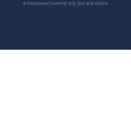
© FreeConvert.com버전 모든 권리 보유 (2026)
Español
Français
Português
Italiano
Dutch
日本語
简体中文
繁體中文
한국어
Svenska