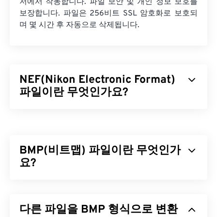
저에서 작동합니다. 파일 보안 및 개인 정보 보호를
보장합니다. 파일은 256비트 SSL 암호화로 보호되
며 몇 시간 후 자동으로 삭제됩니다.
NEF(Nikon Electronic Format)
파일이란 무엇인가요?
니콘 일렉트로닉 포맷(NEF)은 니콘 카메라 전용 파일
형식입니다.
RAW 파일
형식으로, 카메라 센서가 촬
영한 이미지에 대한 모든 정보(촬영에 사용된 카메라
BMP(비트맵) 파일이란 무엇인가
데이터, 촬영 당시 설정 등)를 포함합니다. NEF 파일
은 압축되지 않으며,
요?
디지털 네거티브
라고도 합니다.
NEF 파일을 어떻게 여나요?
비트맵(BMP)은 일반적으로 압축 없이 2차원 이미지
를 저장하는
픽셀 기반
파일 형식입니다. BMP는
래
NEF 파일은 니콘 카메라에서 컴퓨터로 전송해야 보
다른 파일을 BMP 형식으로 변환
스터 그래픽
이라는 도트 매트릭스 데이터 구조를 사
고 편집할 수 있습니다. NEF 파일은 니콘의 독점 파