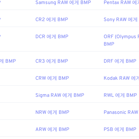
P
Samsung RAW 에게 BMP
Pentax RAW 
kipedia.org/wiki/BMP_파일_포맷
P
CR2 에게 BMP
Sony RAW 에게
microsoft.com/en-us/windows/win32/gdi/비트맵
P
DCR 에게 BMP
ORF (Olympus
BMP
에게 BMP
CR3 에게 BMP
DRF 에게 BMP
CRW 에게 BMP
Kodak RAW 에
Sigma RAW 에게 BMP
RWL 에게 BMP
NRW 에게 BMP
Panasonic RA
ARW 에게 BMP
PSB 에게 BMP