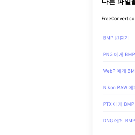
들어 Microso
일은 일반적으로
Photos
,
ColorS
BMP 파일
서 쉽게 열립니다
GIMP를
사용하여
BMP는 장치에
BMP 변환기
에서 쉽게 열리며,
DIB 파일은 PN
도 불구하고, 장
XNConvert와
수 있습니다.
PNG 에게 BMP
료 도구도 DIB
로
변환할 수 있
WebP 에게 BM
BMP 파일을 
니다. 이미지에
일을 만들 수 
Nikon RAW 에
것이 좋습니다. 
개발자:
Photos
,
Microso
Apple 
PTX 에게 BMP
최초 출시:
198
개발자:
Microso
DNG 에게 BM
최초 출시:
198