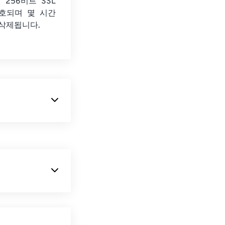
 256비트 SSL
호되며 몇 시간
 삭제됩니다.
 유형입니다.
IB에는 상향식과
압축할 수 없는
의 기술적인 측면
 형식입니다.
색상 심도를
설
 열립니다. 예를
때문에 BMP 파