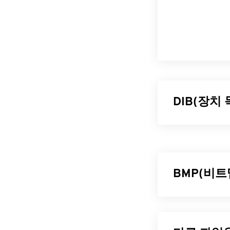
DIB(장치
장치 독립 비트
DIB는 픽셀을
하향식, 두 가지
반면, 하향식은 
BMP(비트
을 설명하는 
DIB 파일
비트맵(BMP)
BMP는
래스터
DIB는 장치 
정합니다. BM