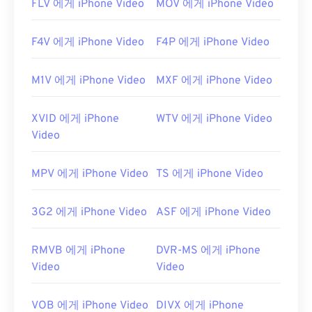
FLV 에게 iPhone Video
MOV 에게 iPhone Video
최초 출시:
2001년
F4V 에게 iPhone Video
F4P 에게 iPhone Video
유용한 링크:
https://en.wikipedia.org/wiki/QuickTime_File_Fo
M1V 에게 iPhone Video
MXF 에게 iPhone Video
rmat
https://support.apple.com/guide/quicktime-
XVID 에게 iPhone
WTV 에게 iPhone Video
player/welcome/mac
Video
MPV 에게 iPhone Video
TS 에게 iPhone Video
3G2 에게 iPhone Video
ASF 에게 iPhone Video
RMVB 에게 iPhone
DVR-MS 에게 iPhone
Video
Video
VOB 에게 iPhone Video
DIVX 에게 iPhone