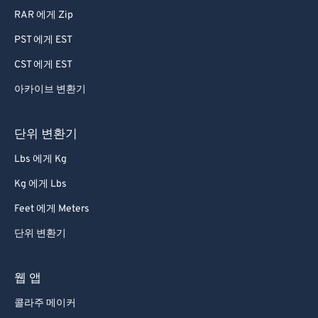
RAR 에게 Zip
78
78
PST 에게 EST
79
79
CST 에게 EST
80
80
아카이브 변환기
81
81
82
82
단위 변환기
83
83
Lbs 에게 Kg
84
84
Kg 에게 Lbs
85
85
Feet 에게 Meters
86
86
단위 변환기
87
87
88
88
웹 앱
89
89
콜라주 메이커
90
90