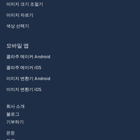
이미지 크기 조절기
91
91
이미지 자르기
92
92
색상 선택기
93
93
94
94
모바일 앱
95
95
콜라주 메이커 Android
96
96
콜라주 메이커 iOS
97
97
이미지 변환기 Android
98
98
이미지 변환기 iOS
99
99
회사 소개
블로그
기부하기
은둔