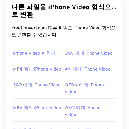
용으로 개발한 파일 형식입니다.
3D
및
가상 현실
다른 파일을 iPhone Video 형식으
(VR)을
포함한 다양한 유형의 멀티미디어 파일을 저
장할 수 있다는 점에서 MOV와 매우 유사합니다.
로 변환
QuickTime Movie는 오래된 형식이고, MOV는 더 새
로운 형식입니다.
FreeConvert.com 다른 파일도 iPhone Video 형식으
로 변환할 수 있습니다.
QT 파일을 어떻게 여나요?
기본적으로 QT 파일은
iPhone Video 변환기
QuickTime
OGV 에게 iPhone Video
으로 열립니다.
QT 파일이 2.0 이하 버전인 경우
Windows Media
Player
로 열 수 있지만, 최신 버전은 이 플레이어에
MP4 에게 iPhone Video
AVI 에게 iPhone Video
서 열리지 않습니다. QuickTime으로 QT 파일을 열
수 없는 경우, 모바일을 포함한 다양한 플랫폼에서 작
3GP 에게 iPhone Video
WEBM 에게 iPhone
동하는
VLC 미디어 플레이어를
사용하세요.
Video
QT는 오래된 형식이므로
여기에
게시된 QuickTime
지원 항목을 검토해야 할 수도 있습니다. Apple은
QT
MKV 에게 iPhone Video
WMV 에게 iPhone
파일을 여는
방법과
동영상 재생에 대한 도움말을
제
Video
공합니다.
개발자:
Apple Inc.