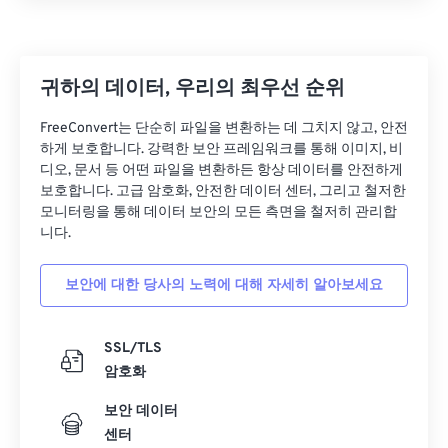
25
25
25
25
25
25
26
26
26
26
26
26
27
27
27
27
27
27
귀하의 데이터, 우리의 최우선 순위
28
28
28
28
28
28
FreeConvert는 단순히 파일을 변환하는 데 그치지 않고, 안전
하게 보호합니다. 강력한 보안 프레임워크를 통해 이미지, 비
29
29
29
29
29
29
디오, 문서 등 어떤 파일을 변환하든 항상 데이터를 안전하게
30
30
30
30
30
30
보호합니다. 고급 암호화, 안전한 데이터 센터, 그리고 철저한
모니터링을 통해 데이터 보안의 모든 측면을 철저히 관리합
31
31
31
31
31
31
니다.
32
32
32
32
32
32
보안에 대한 당사의 노력에 대해 자세히 알아보세요
33
33
33
33
33
33
34
34
34
34
34
34
SSL/TLS
35
35
35
35
35
35
암호화
36
36
36
36
36
36
보안 데이터
37
37
37
37
37
37
센터