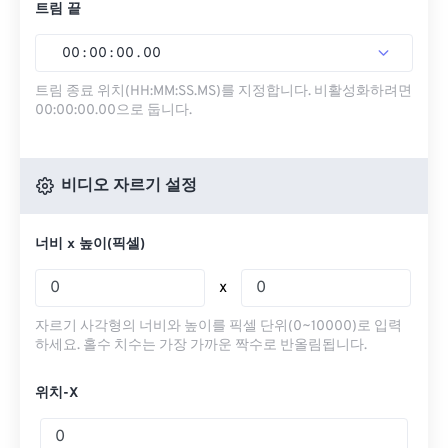
트림 끝
00
:
00
:
00
.
00
트림 종료 위치(HH:MM:SS.MS)를 지정합니다. 비활성화하려면
00:00:00.00으로 둡니다.
비디오 자르기 설정
너비 x 높이(픽셀)
x
자르기 사각형의 너비와 높이를 픽셀 단위(0~10000)로 입력
하세요. 홀수 치수는 가장 가까운 짝수로 반올림됩니다.
위치-X