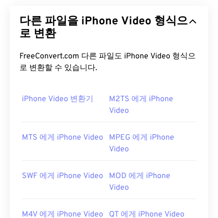
다.
GNU GPL 라이선스
(단순 소프트웨어 라이선스)
다른 파일을 iPhone Video 형식으
에 따라 배포되며,
ISO MPEG-4 표준을
구현합니다.
"
로 변환
손실
압축"을 사용하지만 높은 수준의 품질을 유지
합니다.
오픈 소스
소프트웨어의 장점 중 하나는 코드
를 보고 맬웨어를 검사할 수 있다는 것입니다. 오늘날
FreeConvert.com 다른 파일도 iPhone Video 형식으
의 컴퓨팅 환경에서 이는 매우 유용한 보안 기능이며,
로 변환할 수 있습니다.
특히 Xvid와 같은 무료 소프트웨어(
프리웨어
)를 사
용할 때 유용합니다.
iPhone Video 변환기
M2TS 에게 iPhone
Video
Xvid 파일을 어떻게 여나요?
오픈 소스
소프트웨어인 Xvid는 거의 모든 일반 플랫
MTS 에게 iPhone Video
MPEG 에게 iPhone
폼에서 실행됩니다.
DivX는
Xvid를 PC용으로 개발했
Video
지만, Mac OS X, Linux, Windows에서도 문제없이 실
행됩니다. 최신 버전은 Windows XP SP3 이상에서
SWF 에게 iPhone Video
MOD 에게 iPhone
실행됩니다.
Video
Xvid 파일을 재생할 수 있는 플랫폼으로는
VLC 미디
어 플레이어
와
MPlayer가
있습니다. 현재 Xvid는 자
M4V 에게 iPhone Video
QT 에게 iPhone Video