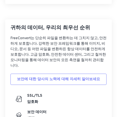
25
25
25
25
25
25
26
26
26
26
26
26
27
27
27
27
27
27
귀하의 데이터, 우리의 최우선 순위
28
28
28
28
28
28
FreeConvert는 단순히 파일을 변환하는 데 그치지 않고, 안전
29
29
29
29
29
29
하게 보호합니다. 강력한 보안 프레임워크를 통해 이미지, 비
디오, 문서 등 어떤 파일을 변환하든 항상 데이터를 안전하게
30
30
30
30
30
30
보호합니다. 고급 암호화, 안전한 데이터 센터, 그리고 철저한
모니터링을 통해 데이터 보안의 모든 측면을 철저히 관리합
31
31
31
31
31
31
니다.
32
32
32
32
32
32
33
33
33
33
33
33
보안에 대한 당사의 노력에 대해 자세히 알아보세요
34
34
34
34
34
34
SSL/TLS
35
35
35
35
35
35
암호화
36
36
36
36
36
36
보안 데이터
37
37
37
37
37
37