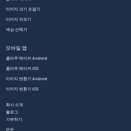
91
91
이미지 크기 조절기
92
92
이미지 자르기
93
93
색상 선택기
94
94
모바일 앱
95
95
콜라주 메이커 Android
96
96
콜라주 메이커 iOS
97
97
98
98
이미지 변환기 Android
99
99
이미지 변환기 iOS
회사 소개
블로그
기부하기
은둔