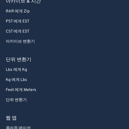
아카이브 & 시간
77
77
78
78
RAR 에게 Zip
79
79
PST 에게 EST
80
80
CST 에게 EST
81
81
아카이브 변환기
82
82
단위 변환기
83
83
84
84
Lbs 에게 Kg
85
85
Kg 에게 Lbs
86
86
Feet 에게 Meters
87
87
단위 변환기
88
88
웹 앱
89
89
콜라주 메이커
90
90