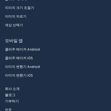
91
91
이미지 크기 조절기
92
92
이미지 자르기
93
93
색상 선택기
94
94
모바일 앱
95
95
콜라주 메이커 Android
96
96
콜라주 메이커 iOS
97
97
98
98
이미지 변환기 Android
99
99
이미지 변환기 iOS
회사 소개
블로그
기부하기
은둔