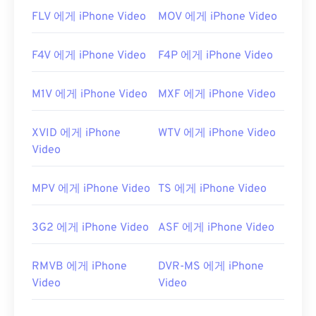
개발자:
DivX, Inc.
FLV 에게 iPhone Video
MOV 에게 iPhone Video
최초 출시:
1998년
F4V 에게 iPhone Video
F4P 에게 iPhone Video
유용한 링크:
https://en.wikipedia.org/wiki/DivX
M1V 에게 iPhone Video
MXF 에게 iPhone Video
https://www.divx.com/ko/소프트웨어/divx/
XVID 에게 iPhone
WTV 에게 iPhone Video
Video
MPV 에게 iPhone Video
TS 에게 iPhone Video
3G2 에게 iPhone Video
ASF 에게 iPhone Video
RMVB 에게 iPhone
DVR-MS 에게 iPhone
Video
Video