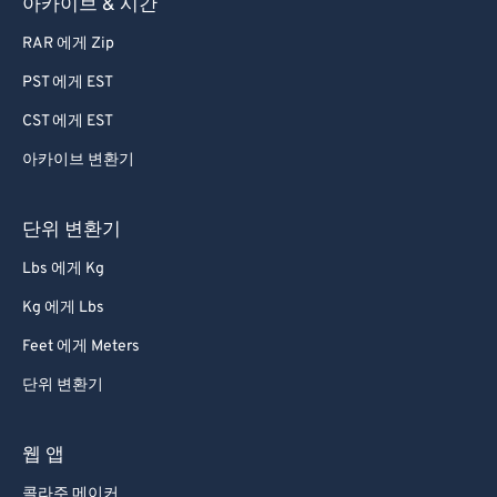
아카이브 & 시간
77
77
78
78
RAR 에게 Zip
79
79
PST 에게 EST
80
80
CST 에게 EST
81
81
아카이브 변환기
82
82
단위 변환기
83
83
84
84
Lbs 에게 Kg
85
85
Kg 에게 Lbs
86
86
Feet 에게 Meters
87
87
단위 변환기
88
88
웹 앱
89
89
콜라주 메이커
90
90