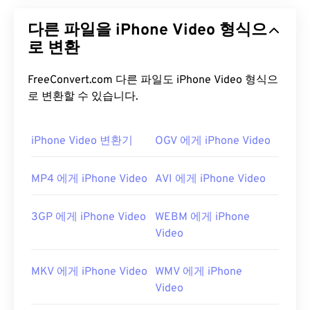
출시에는
DivX 미디어 포맷(DMF)
이라는 선택적 미
다른 파일을 iPhone Video 형식으
디어 컨테이너가 포함되었습니다. DMF는 챕터, 캡
션, 다중 자막(
로 변환
XSUB
), 메뉴, 다중 오디오 트랙, 다중
비디오 스트림, 메타데이터(
XTAG
), 그리고 하드웨어
플레이어를 지원합니다.
FreeConvert.com 다른 파일도 iPhone Video 형식으
로 변환할 수 있습니다.
DivX 파일을 어떻게 여나요?
기본적으로 DivX는
iPhone Video 변환기
DivX 플레이어
OGV 에게 iPhone Video
에서 열립니다.
DivX 플레이어는 무료로 다운로드할 수 있으며 다양
한 기기와 운영 체제(OS)에서 작동합니다.
VLC 미디
MP4 에게 iPhone Video
AVI 에게 iPhone Video
어 플레이어
와
Elmedia
도 DivX 파일을 여는 데 좋은
선택입니다.
3GP 에게 iPhone Video
WEBM 에게 iPhone
"DivX"는 더 이상 쓰이지 않는 비디오 대여 시스템인
Video
"
DIVX
"와 다르다는 것을 아는 것이 중요합니다. 사
실, DivX 코덱의 이름은 원래 "DivX ;-)"처럼 윙크 이
MKV 에게 iPhone Video
WMV 에게 iPhone
모티콘과 함께 쓰였는데, 이는 시장에서 실패한 DIVX
Video
를 유머러스하게 빗대어 표현한 것이었습니다.