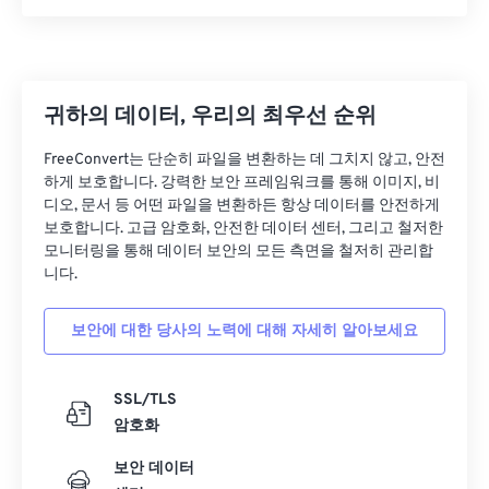
25
25
25
25
25
25
26
26
26
26
26
26
27
27
27
27
27
27
귀하의 데이터, 우리의 최우선 순위
28
28
28
28
28
28
FreeConvert는 단순히 파일을 변환하는 데 그치지 않고, 안전
29
29
29
29
29
29
하게 보호합니다. 강력한 보안 프레임워크를 통해 이미지, 비
디오, 문서 등 어떤 파일을 변환하든 항상 데이터를 안전하게
30
30
30
30
30
30
보호합니다. 고급 암호화, 안전한 데이터 센터, 그리고 철저한
모니터링을 통해 데이터 보안의 모든 측면을 철저히 관리합
31
31
31
31
31
31
니다.
32
32
32
32
32
32
33
33
33
33
33
33
보안에 대한 당사의 노력에 대해 자세히 알아보세요
34
34
34
34
34
34
SSL/TLS
35
35
35
35
35
35
암호화
36
36
36
36
36
36
보안 데이터
37
37
37
37
37
37