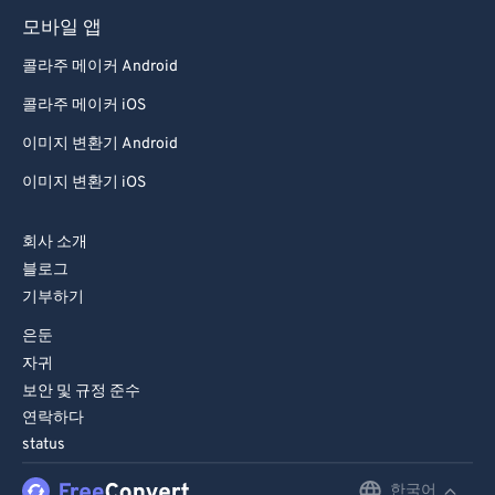
93
93
모바일 앱
94
94
콜라주 메이커 Android
95
95
콜라주 메이커 iOS
96
96
이미지 변환기 Android
97
97
이미지 변환기 iOS
98
98
99
99
회사 소개
블로그
기부하기
은둔
자귀
보안 및 규정 준수
연락하다
status
한국어
English