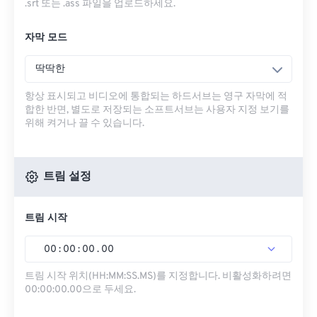
.srt 또는 .ass 파일을 업로드하세요.
자막 모드
딱딱한
항상 표시되고 비디오에 통합되는 하드서브는 영구 자막에 적
합한 반면, 별도로 저장되는 소프트서브는 사용자 지정 보기를
위해 켜거나 끌 수 있습니다.
트림 설정
트림 시작
00
:
00
:
00
.
00
트림 시작 위치(HH:MM:SS.MS)를 지정합니다. 비활성화하려면
00:00:00.00으로 두세요.