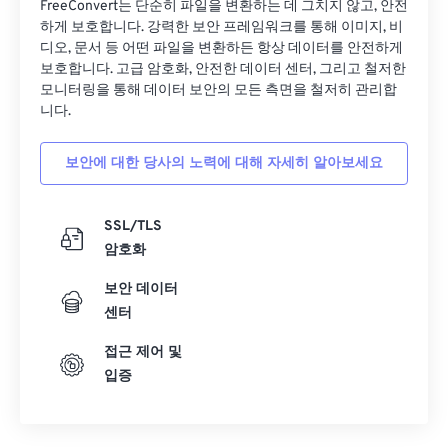
27
27
27
27
27
27
FreeConvert는 단순히 파일을 변환하는 데 그치지 않고, 안전
하게 보호합니다. 강력한 보안 프레임워크를 통해 이미지, 비
28
28
28
28
28
28
디오, 문서 등 어떤 파일을 변환하든 항상 데이터를 안전하게
보호합니다. 고급 암호화, 안전한 데이터 센터, 그리고 철저한
29
29
29
29
29
29
모니터링을 통해 데이터 보안의 모든 측면을 철저히 관리합
30
30
30
30
30
30
니다.
31
31
31
31
31
31
보안에 대한 당사의 노력에 대해 자세히 알아보세요
32
32
32
32
32
32
33
33
33
33
33
33
SSL/TLS
34
34
34
34
34
34
암호화
35
35
35
35
35
35
보안 데이터
36
36
36
36
36
36
센터
37
37
37
37
37
37
접근 제어 및
입증
38
38
38
38
38
38
39
39
39
39
39
39