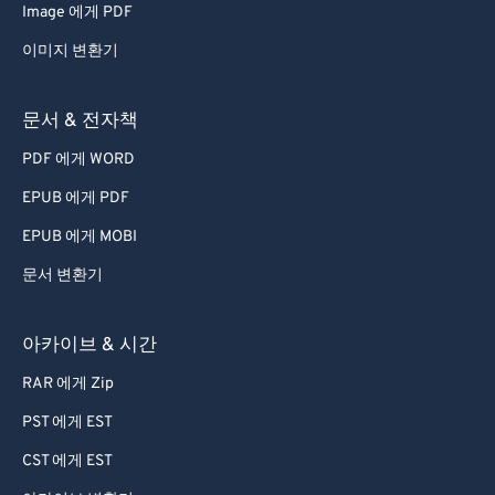
Image 에게 PDF
67
67
이미지 변환기
68
68
69
69
문서 & 전자책
70
70
PDF 에게 WORD
71
71
EPUB 에게 PDF
72
72
EPUB 에게 MOBI
73
73
문서 변환기
74
74
75
75
아카이브 & 시간
76
76
RAR 에게 Zip
77
77
PST 에게 EST
78
78
CST 에게 EST
79
79