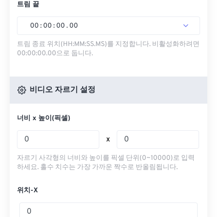
트림 끝
00
:
00
:
00
.
00
트림 종료 위치(HH:MM:SS.MS)를 지정합니다. 비활성화하려면
00:00:00.00으로 둡니다.
비디오 자르기 설정
너비 x 높이(픽셀)
x
자르기 사각형의 너비와 높이를 픽셀 단위(0~10000)로 입력
하세요. 홀수 치수는 가장 가까운 짝수로 반올림됩니다.
위치-X