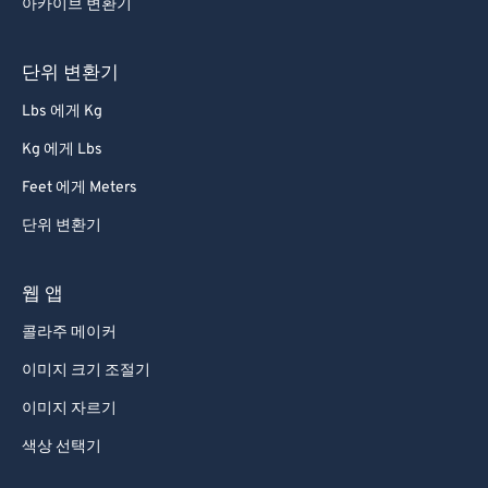
아카이브 변환기
80
80
81
81
단위 변환기
82
82
Lbs 에게 Kg
83
83
Kg 에게 Lbs
84
84
Feet 에게 Meters
85
85
단위 변환기
86
86
87
87
웹 앱
88
88
콜라주 메이커
89
89
이미지 크기 조절기
90
90
이미지 자르기
91
91
색상 선택기
92
92