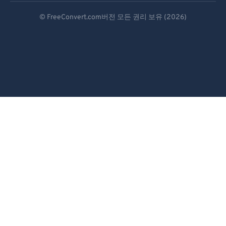
Deutsch
© FreeConvert.com버전 모든 권리 보유 (2026)
Español
Français
Português
Italiano
Dutch
日本語
简体中文
繁體中文
한국어
Svenska