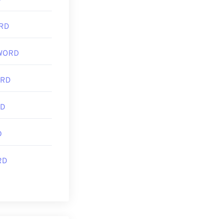
D
RD
WORD
ORD
RD
D
RD